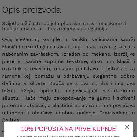
Opis proizvoda
Svijetloružičasto odijelo plus size s ravnim sakoom i
hlačama na crtu – bezvremenska elegancija
Ovaj elegantni, komplet u velikim veličinama sadrži
klasični sako dugih rukava i duge hlače ravnog kroja s
naboranim završetkom. Izrađen od mekane, izdržljive
pletene tkanine suptilne teksture,
sako ima klasični
ovratnik s reverom, mekanu podstavu i jastučiće za
ramena koji pomažu u održavanju elegantne, dobro
definirane siluete. Kopča se s dva gumba i ima dva
lažna džepa sprijeda, naglašavajući strukturiranu
siluetu. Hlače imaju zakopčavanje na gumb i skriveni
patentni zatvarač, a elastični pojas sa strane povećava
udobnost i olakšava udobno nošenje. Proizvedeno u
Poljskoj.
10% POPUSTA NA PRVE KUPNJE
Jednostavan, bezvremenski kroj čini ovo odijelo