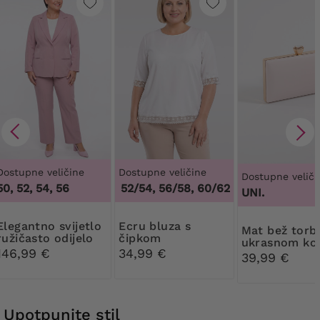
Dostupne veličine
Dostupne veličine
Dostupne veliči
50, 52, 54, 56
48/50, 52/54, 56/58, 60/62
,
48/50, 52/54, 5
UNI.
o svijetlo
Ecru bluza s
Mat bež torba s
ružičasto odijelo
čipkom
ukrasnom k
146,99 €
34,99 €
39,99 €
Upotpunite stil