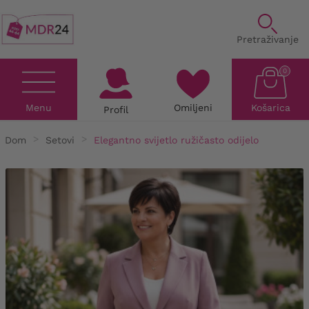
Pretraživanje
0
Menu
Omiljeni
Košarica
Profil
Dom
Setovi
Elegantno svijetlo ružičasto odijelo