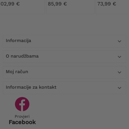
pelerinom
zlatnom ruž
102,99 €
85,99 €
73,99 €
Informacija

O narudžbama

Moj račun

Informacije za kontakt

Provjeri
Facebook