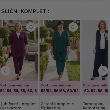
SLIČNI KOMPLETI:
Dostupne veličine
Dostupne veličine
Dostupne veliči
2, 54, 56, 58, 60, 62, 64
52/54, 56/58, 60/62
,
48, 50, 52, 54, 56, 58, 60, 62, 64
48, 50, 52, 54, 56, 58,
ti komplet
Zeleni komplet s
Tamnoplavi
s kravatom
čipkastim
komplet sa