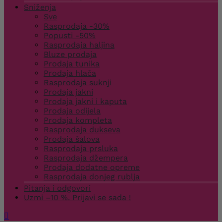
Sniženja
Sve
Rasprodaja -30%
Popusti -50%
Rasprodaja haljina
Bluze prodaja
Prodaja tunika
Prodaja hlača
Rasprodaja suknji
Prodaja jakni
Prodaja jakni i kaputa
Prodaja odijela
Prodaja kompleta
Rasprodaja dukseva
Prodaja šalova
Rasprodaja prsluka
Rasprodaja džempera
Prodaja dodatne opreme
Rasprodaja donjeg rublja
Pitanja i odgovori
Uzmi –10 %. Prijavi se sada !
