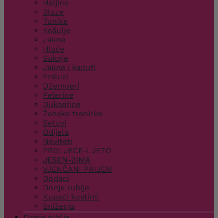
Haljine
Bluze
Tunike
Košulje
Jakne
Hlače
Suknje
Jakne i kaputi
Prsluci
Džemperi
Pelerine
Dukserice
Ženske trenirke
Setovi
Odijela
Noviteti
PROLJEĆE-LJETO
JESEN-ZIMA
VJENČANI PRIJEM
Dodaci
Donje rublje
Kupaći kostimi
Sniženja
Donje rublje