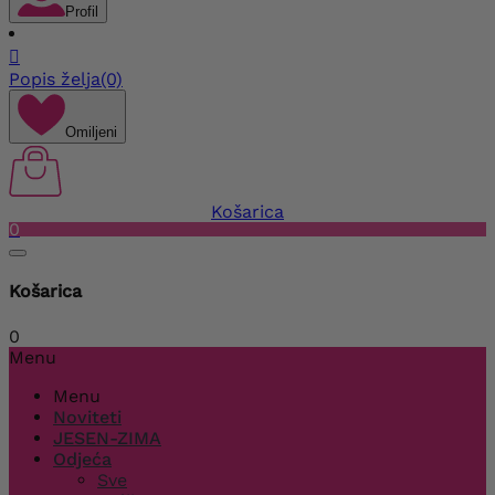
Profil

Popis želja
(0)
Omiljeni
Košarica
0
Košarica
0
Menu
Menu
Noviteti
JESEN-ZIMA
Odjeća
Sve