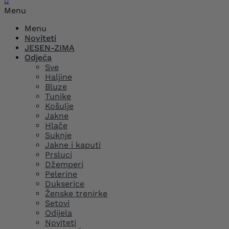

Menu
Menu
Noviteti
JESEN-ZIMA
Odjeća
Sve
Haljine
Bluze
Tunike
Košulje
Jakne
Hlače
Suknje
Jakne i kaputi
Prsluci
Džemperi
Pelerine
Dukserice
Ženske trenirke
Setovi
Odijela
Noviteti