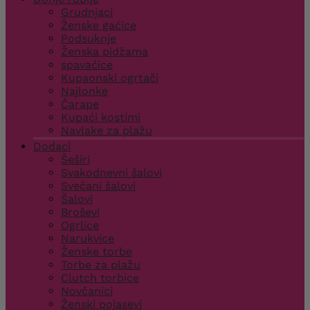
Grudnjaci
Ženske gaćice
Podsuknje
Ženska pidžama
spavaćice
Kupaonski ogrtači
Najlonke
Čarape
Kupaći kostimi
Navlake za plažu
Dodaci
Šeširi
Svakodnevni šalovi
Svečani šalovi
Šalovi
Broševi
Ogrlice
Narukvice
Ženske torbe
Torbe za plažu
Clutch torbice
Novčanici
Ženski pojasevi