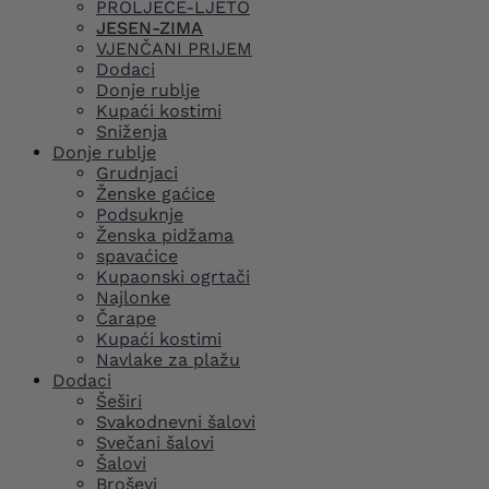
PROLJEĆE-LJETO
JESEN-ZIMA
VJENČANI PRIJEM
Dodaci
Donje rublje
Kupaći kostimi
Sniženja
Donje rublje
Grudnjaci
Ženske gaćice
Podsuknje
Ženska pidžama
spavaćice
Kupaonski ogrtači
Najlonke
Čarape
Kupaći kostimi
Navlake za plažu
Dodaci
Šeširi
Svakodnevni šalovi
Svečani šalovi
Šalovi
Broševi