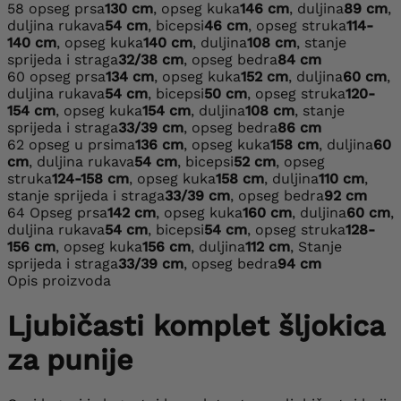
58
opseg prsa
130 cm
, opseg kuka
146 cm
, duljina
89 cm
,
duljina rukava
54 cm
, bicepsi
46 cm
, opseg struka
114-
140 cm
, opseg kuka
140 cm
, duljina
108 cm
, stanje
sprijeda i straga
32/38 cm
, opseg bedra
84 cm
60
opseg prsa
134 cm
, opseg kuka
152 cm
, duljina
60 cm
,
duljina rukava
54 cm
, bicepsi
50 cm
, opseg struka
120-
154 cm
, opseg kuka
154 cm
, duljina
108 cm
, stanje
sprijeda i straga
33/39 cm
, opseg bedra
86 cm
62
opseg u prsima
136 cm
, opseg kuka
158 cm
, duljina
60
cm
, duljina rukava
54 cm
, bicepsi
52 cm
, opseg
struka
124-158 cm
, opseg kuka
158 cm
, duljina
110 cm
,
stanje sprijeda i straga
33/39 cm
, opseg bedra
92 cm
64
Opseg prsa
142 cm
, opseg kuka
160 cm
, duljina
60 cm
,
duljina rukava
54 cm
, bicepsi
54 cm
, opseg struka
128-
156 cm
, opseg kuka
156 cm
, duljina
112 cm
, Stanje
sprijeda i straga
33/39 cm
, opseg bedra
94 cm
Opis proizvoda
Ljubičasti komplet šljokica
za punije