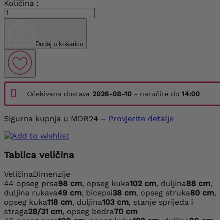
Količina :
Dodaj u košaricu
Očekivana dostava
2026-08-10
- naručite do
14:00
Sigurna kupnja u MDR24 –
Provjerite detalje
Tablica veličina
Veličina
Dimenzije
44
opseg prsa
98 cm
, opseg kuka
102 cm
, duljina
88 cm
,
duljina rukava
49 cm
, bicepsi
38 cm
, opseg struka
80 cm
,
opseg kuka
118 cm
, duljina
103 cm
, stanje sprijeda i
straga
28/31 cm
, opseg bedra
70 cm