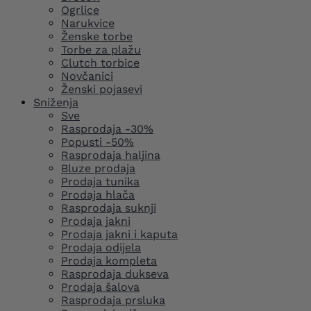
Ogrlice
Narukvice
Ženske torbe
Torbe za plažu
Clutch torbice
Novčanici
Ženski pojasevi
Sniženja
Sve
Rasprodaja -30%
Popusti -50%
Rasprodaja haljina
Bluze prodaja
Prodaja tunika
Prodaja hlača
Rasprodaja suknji
Prodaja jakni
Prodaja jakni i kaputa
Prodaja odijela
Prodaja kompleta
Rasprodaja dukseva
Prodaja šalova
Rasprodaja prsluka