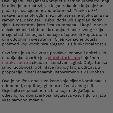
Ovaj lagani i elegantni komplet u tamnoljubičastoj boji
izrađen je od rastezljive, lagane tkanine koja nježno
pada i pruža cjelodnevnu udobnost. Tunika s 3/4
rukavima ima okrugli izrez i ukrašena je šljokicama na
ramenima, dekolteu i rubu, dodajući suptilan dodir
sjaja. Nedostatak jastučića za ramena ili kopči dodaje
dašak lakoće i slobode kretanja. Hlače ravnog kroja
imaju elastični pojas i nemaju džepove ili kopči, što ih
čini udobnim i svestranim. Cijeli komad je poljski
proizvod koji kombinira eleganciju s funkcionalnošću.
Savršena je za sve vrste proslava, zabava i obiteljskih
okupljanja. Uparite je s
clutch torbicom
i nježnom
narukvicom
za skladan i ženstven izgled. Dulja tunika
jamči udobnost, dok hlače ravnog kroja održavaju
proporcije, čineći ansambl istovremeno šik i udoban.
Ovo je odlična opcija za žene koje cijene kombinaciju
udobnosti, suptilnog glamura i ženstvenog stila.
Osjećajte se posebno na bilo kojem događaju u
odjevnoj kombinaciji koja naglašava vašu figuru i jača
vaše samopouzdanje.