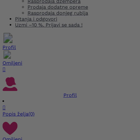
Rasprodaja džempera
Prodaja dodatne opreme
Rasprodaja donjeg rublja
Pitanja i odgovori
Uzmi –10 %. Prijavi se sada !
Profil
Omiljeni

Profil

Popis želja
(0)
Omiljeni