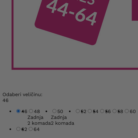
Odaberi veličinu:
46
46
48
50
52
54
56
58
60
Zadnja
Zadnja
2 komada
2 komada
62
64