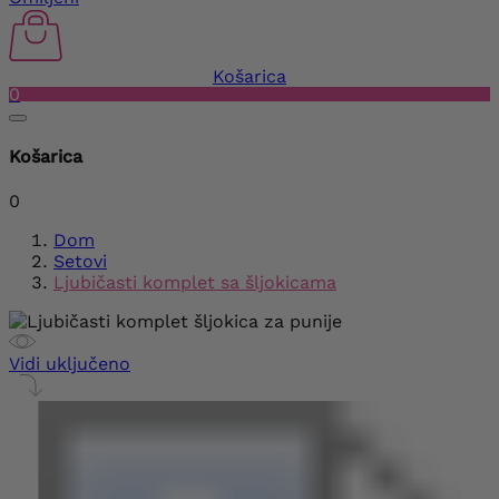
Košarica
0
Košarica
0
Dom
Setovi
Ljubičasti komplet sa šljokicama
Vidi uključeno