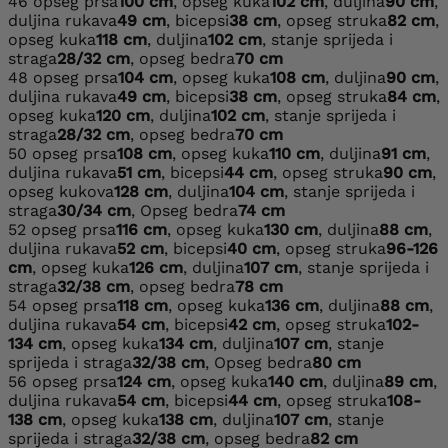
46
opseg prsa
100 cm
, opseg kuka
102 cm
, duljina
90 cm
,
duljina rukava
49 cm
, bicepsi
38 cm
, opseg struka
82 cm
,
opseg kuka
118 cm
, duljina
102 cm
, stanje sprijeda i
straga
28/32 cm
, opseg bedra
70 cm
48
opseg prsa
104 cm
, opseg kuka
108 cm
, duljina
90 cm
,
duljina rukava
49 cm
, bicepsi
38 cm
, opseg struka
84 cm
,
opseg kuka
120 cm
, duljina
102 cm
, stanje sprijeda i
straga
28/32 cm
, opseg bedra
70 cm
50
opseg prsa
108 cm
, opseg kuka
110 cm
, duljina
91 cm
,
duljina rukava
51 cm
, bicepsi
44 cm
, opseg struka
90 cm
,
opseg kukova
128 cm
, duljina
104 cm
, stanje sprijeda i
straga
30/34 cm
, Opseg bedra
74 cm
52
opseg prsa
116 cm
, opseg kuka
130 cm
, duljina
88 cm
,
duljina rukava
52 cm
, bicepsi
40 cm
, opseg struka
96-126
cm
, opseg kuka
126 cm
, duljina
107 cm
, stanje sprijeda i
straga
32/38 cm
, opseg bedra
78 cm
54
opseg prsa
118 cm
, opseg kuka
136 cm
, duljina
88 cm
,
duljina rukava
54 cm
, bicepsi
42 cm
, opseg struka
102-
134 cm
, opseg kuka
134 cm
, duljina
107 cm
, stanje
sprijeda i straga
32/38 cm
, Opseg bedra
80 cm
56
opseg prsa
124 cm
, opseg kuka
140 cm
, duljina
89 cm
,
duljina rukava
54 cm
, bicepsi
44 cm
, opseg struka
108-
138 cm
, opseg kuka
138 cm
, duljina
107 cm
, stanje
sprijeda i straga
32/38 cm
, opseg bedra
82 cm