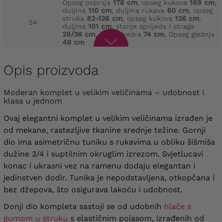
Opseg poprsja
178 cm
, opseg kukova
168 cm
,
duljina
110 cm
, duljina rukava
60 cm
, opseg
struka
82-126 cm
, opseg kukova
126 cm
,
54
duljina
101 cm
, stanje sprijeda i straga
29/36 cm
, opseg bedra
74 cm
, Opseg gležnja
48 cm
opseg poprsja
180 cm
, opseg kukova
170 cm
,
Opis proizvoda
duljina
112 cm
, duljina rukava
60 cm
, opseg
struka
84-130 cm
, opseg kukova
130 cm
,
56
duljina
102 cm
, stanje sprijeda i straga
Moderan komplet u velikim veličinama – udobnost i
30/36 cm
, opseg bedra
76 cm
, Opseg gležnja
klasa u jednom
48 cm
Ovaj elegantni komplet u velikim veličinama izrađen je
opseg poprsja
182 cm
, opseg kukova
176 cm
,
od mekane, rastezljive tkanine srednje težine. Gornji
duljina
114 cm
, duljina rukava
60 cm
, opseg
dio ima asimetričnu tuniku s rukavima u obliku šišmiša
struka
88-136 cm
, opseg kukova
136 cm
,
58
duljina
102 cm
, prednje i stražnje stanje
dužine 3/4 i suptilnim okruglim izrezom. Svjetlucavi
30/36 cm
, opseg bedra
78 cm
, opseg gležnja
konac i ukrasni vez na ramenu dodaju elegantan i
48 cm
jedinstven dodir. Tunika je nepodstavljena, otkopčana i
bez džepova, što osigurava lakoću i udobnost.
Opseg poprsja
188 cm
, opseg kukova
180 cm
,
duljina
116 cm
, duljina rukava
60 cm
, opseg
Donji dio kompleta sastoji se od udobnih
hlače s
struka
90-144 cm
, opseg kukova
144 cm
,
60
duljina
102 cm
, prednje i stražnje stanje
gumom u struku
s elastičnim pojasom, izrađenih od