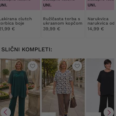
UNI.
UNI.
UNI.
a clutch
Ružičasta torba s
narukvica
torbica boje
ukrasnom kopčom
narukvica od
kukuruza
perli
21,99 €
39,99 €
14,99 €
SLIČNI KOMPLETI: