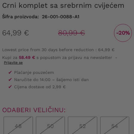
Crni komplet sa srebrnim cvijećem
Šifra proizvoda:
26-001-0088-A1
64,99 €
80,99 €
-20%
Lowest price from 30 days before reduction :
64,99 €
Kupi za
58.49 €
s popustom za prijavu na newsletter
-
Prijavite se
✔
Plaćanje pouzećem
✔
Naručite do 14:00 – šaljemo isti dan
✔
Cijena dostave od 2,99 €
ODABERI VELIČINU:
48
50
52
54