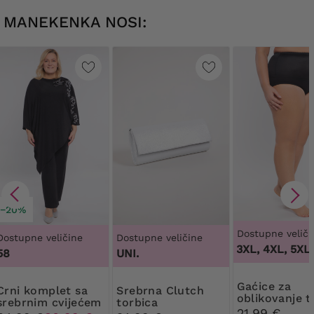
MANEKENKA NOSI:
−20%
Dostupne veliči
Dostupne veličine
Dostupne veličine
100 tisuća, 100B, 100C, 100D
3XL, 4XL, 5XL, 
58
UNI.
gaćice za
omplet sa
Srebrna Clutch
oblikovanje ti
srebrnim cvijećem
torbica
visokim stru
21,99 €