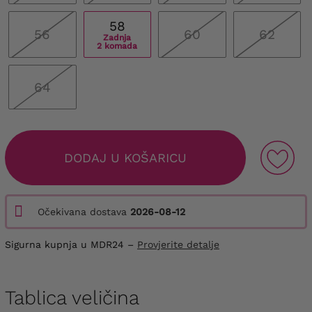
58
56
60
62
Zadnja
2 komada
64
DODAJ U KOŠARICU
Očekivana dostava
2026-08-12
Sigurna kupnja u MDR24 –
Provjerite detalje
Tablica veličina