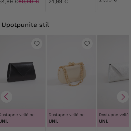
64,99 €
80,99 €
24,99 €
Upotpunite stil
Dostupne veličine
Dostupne veličine
Dostupne veliči
UNI.
UNI.
UNI.