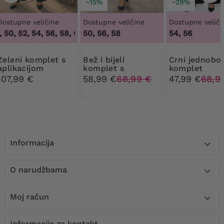
−15%
−29%
Dostupne veličine
Dostupne veličine
Dostupne veliči
50, 52, 54, 56, 58, 60, 62, 64
50, 56, 58
,
48, 50, 52, 54, 56, 58, 60, 62
54, 56
komplet s
Bež i bijeli
Crni jednobojni
aplikacijom
komplet s
komplet
hlačama s
107,99 €
58,99 €
68,99 €
47,99 €
68,9
točkicama
Informacija

O narudžbama

Moj račun

Informacije za kontakt