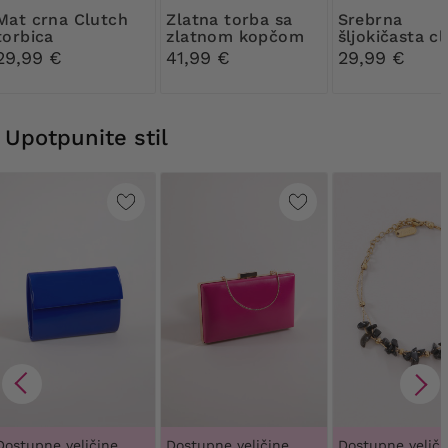
rna Clutch
Zlatna torba sa
Srebrna
torbica
zlatnom kopčom
šljokičasta c
torbica
29,99 €
41,99 €
29,99 €
Upotpunite stil
Dostupne veličine
Dostupne veličine
Dostupne veliči