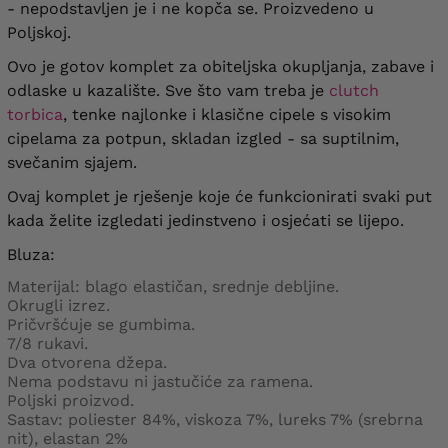
- nepodstavljen je i ne kopča se.
Proizvedeno u
Poljskoj.
Ovo je gotov komplet za obiteljska okupljanja, zabave i
odlaske u kazalište. Sve što vam treba je
clutch
torbica
, tenke najlonke i klasične cipele s visokim
cipelama za potpun, skladan izgled - sa suptilnim,
svečanim sjajem.
Ovaj komplet je rješenje koje će funkcionirati svaki put
kada želite izgledati jedinstveno i osjećati se lijepo.
Bluza:
Materijal: blago elastičan, srednje debljine.
Okrugli izrez.
Pričvršćuje se gumbima.
7/8 rukavi.
Dva otvorena džepa.
Nema podstavu ni jastučiće za ramena.
Poljski proizvod.
Sastav: poliester 84%, viskoza 7%, lureks 7% (srebrna
nit), elastan 2%