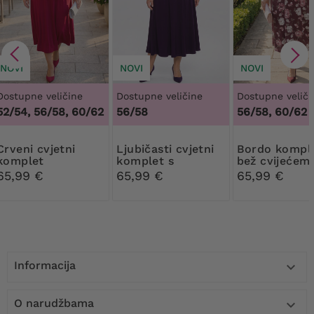
NOVI
NOVI
NOVI
Dostupne veličine
Dostupne veličine
Dostupne veliči
52/54, 56/58, 60/62
56/58
56/58, 60/62
 cvjetni
Ljubičasti cvjetni
Bordo komplet s
komplet
komplet s
bež cvijećem
uzorkom
65,99 €
65,99 €
65,99 €
Informacija

O narudžbama
