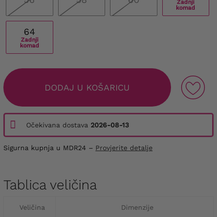
Zadnji
komad
64
Zadnji
komad
DODAJ U KOŠARICU
Očekivana dostava
2026-08-13
Sigurna kupnja u MDR24 –
Provjerite detalje
Tablica veličina
Veličina
Dimenzije