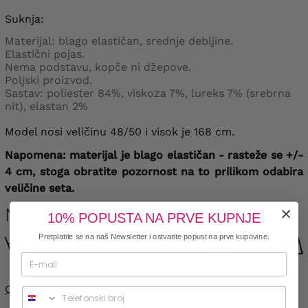
Suknja:
Materijal: blago elastičan, srednje debljine.
Elastični pojas.
Nema podstavu, kopče ni džepove.
Poljski proizvod.
Sastav:
poliester 84%, viskoza 7%, lureks 7% (srebrna
nit), elastan 2%
Model nosi veličinu 48/50 i visok je 168 cm.
Napomena: materijal je blago elastičan - rasteže se +/-
4 cm, stoga obratite pozornost na to prilikom odabira
veličine seta.
Njega proizvoda
10% POPUSTA NA PRVE KUPNJE
Pretplatite se na naš Newsletter i ostvarite popust na prve kupovine.
Odgovorni gospodarski subjekt u EU
Telefonski broj