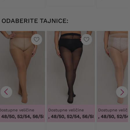
ODABERITE TAJNICE:
Dostupne veličine
Dostupne veličine
Dostupne veliči
48/50, 52/54, 56/58, 60/62
44/46, 48/50, 52/54, 56/58, 60/62
,
44/46, 48/50, 52/54, 56/58, 6
44/46, 48/50, 52/54, 
,
44/46, 4