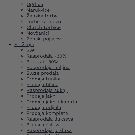
Ogrlice
Narukvice
Ženske torbe
Torbe za plažu
Clutch torbice
Novčanici
Ženski pojasevi
Sniženja
Sve
Rasprodaja -30%
Popusti -50%
Rasprodaja haljina
Bluze prodaja
Prodaja tunika
Prodaja hlača
Rasprodaja suknji
Prodaja jakni
Prodaja jakni i kaputa
Prodaja odijela
Prodaja kompleta
Rasprodaja dukseva
Prodaja šalova
Rasprodaja prsluka