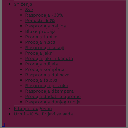
Sniženja
Sve
Rasprodaja -30%
Popusti -50%
Rasprodaja haljina
Bluze prodaja
Prodaja tunika
Prodaja hlača
Rasprodaja suknji
Prodaja jakni
Prodaja jakni i kaputa
Prodaja odijela
Prodaja kompleta
Rasprodaja dukseva
Prodaja šalova
Rasprodaja prsluka
Rasprodaja džempera
Prodaja dodatne opreme
Rasprodaja donjeg rublja
Pitanja i odgovori
Uzmi –10 %. Prijavi se sada !
