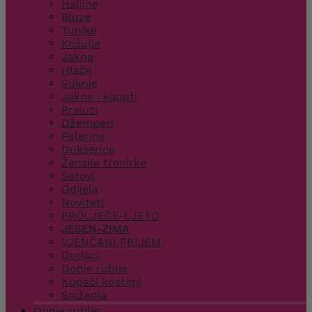
Haljine
Bluze
Tunike
Košulje
Jakne
Hlače
Suknje
Jakne i kaputi
Prsluci
Džemperi
Pelerine
Dukserice
Ženske trenirke
Setovi
Odijela
Noviteti
PROLJEĆE-LJETO
JESEN-ZIMA
VJENČANI PRIJEM
Dodaci
Donje rublje
Kupaći kostimi
Sniženja
Donje rublje