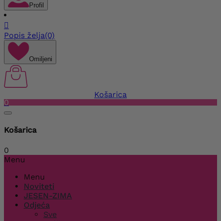
Profil

Popis želja
(0)
Omiljeni
Košarica
0
Košarica
0
Menu
Menu
Noviteti
JESEN-ZIMA
Odjeća
Sve