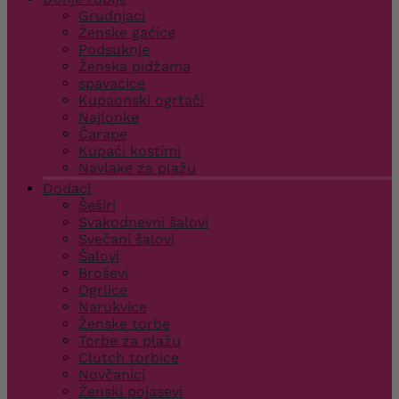
Grudnjaci
Ženske gaćice
Podsuknje
Ženska pidžama
spavaćice
Kupaonski ogrtači
Najlonke
Čarape
Kupaći kostimi
Navlake za plažu
Dodaci
Šeširi
Svakodnevni šalovi
Svečani šalovi
Šalovi
Broševi
Ogrlice
Narukvice
Ženske torbe
Torbe za plažu
Clutch torbice
Novčanici
Ženski pojasevi