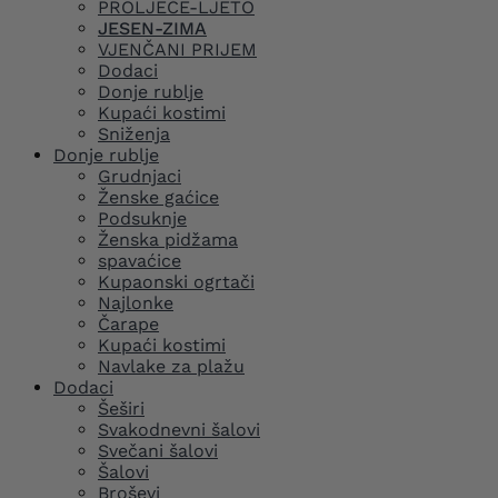
PROLJEĆE-LJETO
JESEN-ZIMA
VJENČANI PRIJEM
Dodaci
Donje rublje
Kupaći kostimi
Sniženja
Donje rublje
Grudnjaci
Ženske gaćice
Podsuknje
Ženska pidžama
spavaćice
Kupaonski ogrtači
Najlonke
Čarape
Kupaći kostimi
Navlake za plažu
Dodaci
Šeširi
Svakodnevni šalovi
Svečani šalovi
Šalovi
Broševi