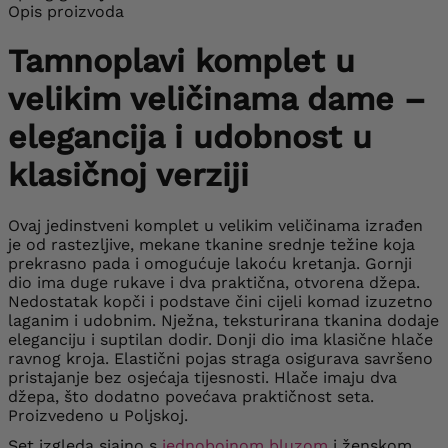
Opis proizvoda
Tamnoplavi komplet u
velikim veličinama dame –
elegancija i udobnost u
klasičnoj verziji
Ovaj jedinstveni komplet u velikim veličinama izrađen
je od rastezljive, mekane tkanine srednje težine koja
prekrasno pada i omogućuje lakoću kretanja. Gornji
dio ima duge rukave i dva praktična, otvorena džepa.
Nedostatak kopči i podstave čini cijeli komad izuzetno
laganim i udobnim.
Nježna, teksturirana tkanina dodaje
eleganciju i suptilan dodir.
Donji dio ima klasične hlače
ravnog kroja. Elastični pojas straga osigurava savršeno
pristajanje bez osjećaja tijesnosti. Hlače imaju dva
džepa, što dodatno povećava praktičnost seta.
Proizvedeno u Poljskoj.
Set izgleda sjajno s
jednobojnom bluzom
i ženskom