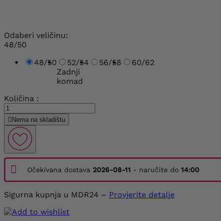
Odaberi veličinu:
48/50
48/50
52/54
56/58
60/62
Zadnji
komad
Količina :

Nema na skladištu
Očekivana dostava
2026-08-11
- naručite do
14:00
Sigurna kupnja u MDR24 –
Provjerite detalje