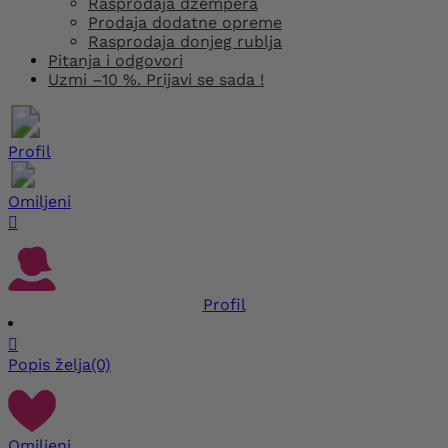
Rasprodaja džempera
Prodaja dodatne opreme
Rasprodaja donjeg rublja
Pitanja i odgovori
Uzmi –10 %. Prijavi se sada !
Profil
Omiljeni

Profil

Popis želja
(0)
Omiljeni