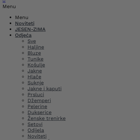

Menu
Menu
Noviteti
JESEN-ZIMA
Odjeća
Sve
Haljine
Bluze
Tunike
Košulje
Jakne
Hlače
Suknje
Jakne i kaputi
Prsluci
Džemperi
Pelerine
Dukserice
Ženske trenirke
Setovi
Odijela
Noviteti