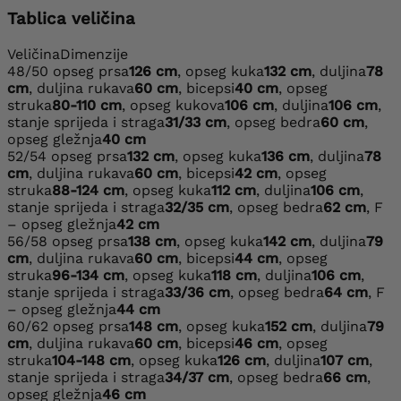
Tablica veličina
Veličina
Dimenzije
48/50
opseg prsa
126 cm
, opseg kuka
132 cm
, duljina
78
cm
, duljina rukava
60 cm
, bicepsi
40 cm
, opseg
struka
80-110 cm
, opseg kukova
106 cm
, duljina
106 cm
,
stanje sprijeda i straga
31/33 cm
, opseg bedra
60 cm
,
opseg gležnja
40 cm
52/54
opseg prsa
132 cm
, opseg kuka
136 cm
, duljina
78
cm
, duljina rukava
60 cm
, bicepsi
42 cm
, opseg
struka
88-124 cm
, opseg kuka
112 cm
, duljina
106 cm
,
stanje sprijeda i straga
32/35 cm
, opseg bedra
62 cm
, F
– opseg gležnja
42 cm
56/58
opseg prsa
138 cm
, opseg kuka
142 cm
, duljina
79
cm
, duljina rukava
60 cm
, bicepsi
44 cm
, opseg
struka
96-134 cm
, opseg kuka
118 cm
, duljina
106 cm
,
stanje sprijeda i straga
33/36 cm
, opseg bedra
64 cm
, F
– opseg gležnja
44 cm
60/62
opseg prsa
148 cm
, opseg kuka
152 cm
, duljina
79
cm
, duljina rukava
60 cm
, bicepsi
46 cm
, opseg
struka
104-148 cm
, opseg kuka
126 cm
, duljina
107 cm
,
stanje sprijeda i straga
34/37 cm
, opseg bedra
66 cm
,
opseg gležnja
46 cm