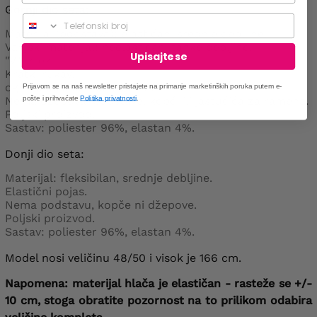
Gornji dio seta:
Telefonski broj
Materijal (podstava): elastičan, srednje debljine.
Vanjski materijal: neelastičan, tanke debljine.
Upisajte se
"V" izrez.
Kratki rukav.
ogrlica koja se može skinuti.
Prijavom se na naš newsletter pristajete na primanje marketinških poruka putem e-
pošte i prihvaćate
Politika privatnosti
.
Nema džepova, podstave, kopči ili jastučića za ramena.
Poljski proizvod.
Sastav: poliester 96%, elastan 4%.
Donji dio seta:
Materijal: fleksibilan, srednje debljine.
Elastični pojas.
Nema podstavu, kopče ni džepove.
Poljski proizvod.
Sastav: poliester 96%, elastan 4%.
Model nosi veličinu 48/50 i visok je 166 cm.
Napomena: materijal hlača je elastičan - rasteže se +/-
10 cm, stoga obratite pozornost na to prilikom odabira