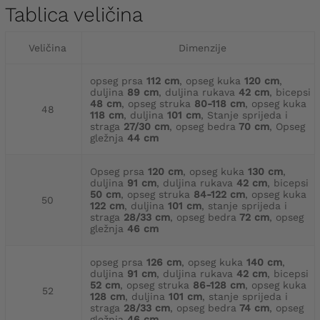
Tablica veličina
Veličina
Dimenzije
opseg prsa
112 cm
, opseg kuka
120 cm
,
duljina
89 cm
, duljina rukava
42 cm
, bicepsi
48 cm
, opseg struka
80-118 cm
, opseg kuka
48
118 cm
, duljina
101 cm
, Stanje sprijeda i
straga
27/30 cm
, opseg bedra
70 cm
, Opseg
gležnja
44 cm
Opseg prsa
120 cm
, opseg kuka
130 cm
,
duljina
91 cm
, duljina rukava
42 cm
, bicepsi
50 cm
, opseg struka
84-122 cm
, opseg kuka
50
122 cm
, duljina
101 cm
, stanje sprijeda i
straga
28/33 cm
, opseg bedra
72 cm
, opseg
gležnja
46 cm
opseg prsa
126 cm
, opseg kuka
140 cm
,
duljina
91 cm
, duljina rukava
42 cm
, bicepsi
52 cm
, opseg struka
86-128 cm
, opseg kuka
52
128 cm
, duljina
101 cm
, stanje sprijeda i
straga
28/33 cm
, opseg bedra
74 cm
, opseg
gležnja
46 cm