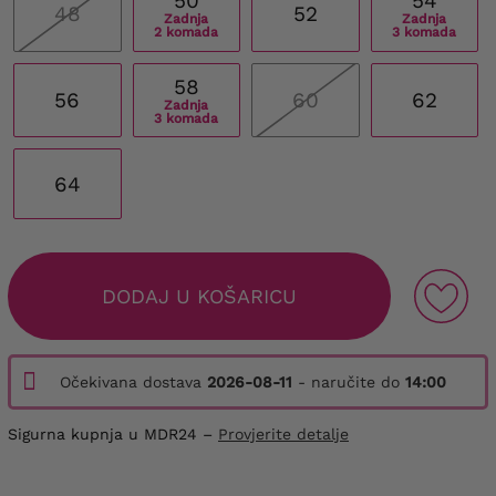
50
54
48
52
Zadnja
Zadnja
2 komada
3 komada
58
56
60
62
Zadnja
3 komada
64
DODAJ U KOŠARICU
Očekivana dostava
2026-08-11
- naručite do
14:00
Sigurna kupnja u MDR24 –
Provjerite detalje