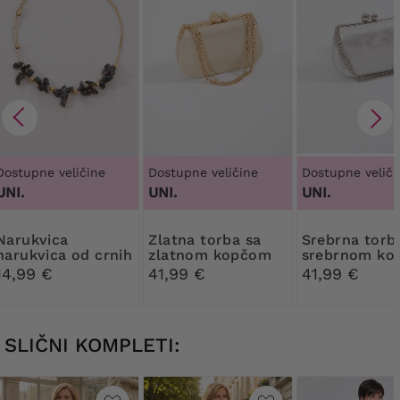
Dostupne veličine
Dostupne veličine
Dostupne veliči
UNI.
UNI.
UNI.
ukvica
Zlatna torba sa
Srebrna torba sa
narukvica od crnih
zlatnom kopčom
srebrnom ko
perli
14,99 €
41,99 €
41,99 €
SLIČNI KOMPLETI: