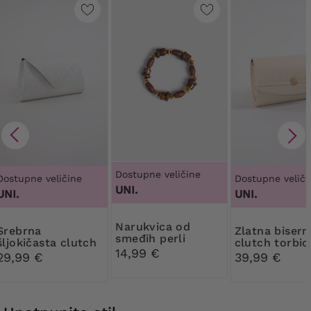
Dostupne veličine
Dostupne veličine
Dostupne veliči
UNI.
UNI.
UNI.
Narukvica od
brna
Zlatna biserna
smeđih perli
šljokičasta clutch
clutch torbic
14,99 €
torbica
ukrasom
29,99 €
39,99 €