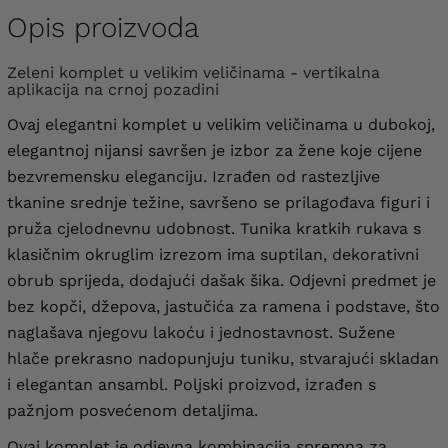
Opis proizvoda
Zeleni komplet u velikim veličinama - vertikalna
aplikacija na crnoj pozadini
Ovaj elegantni komplet u velikim veličinama u dubokoj,
elegantnoj nijansi savršen je izbor za žene koje cijene
bezvremensku eleganciju. Izrađen od rastezljive
tkanine srednje težine, savršeno se prilagođava figuri i
pruža cjelodnevnu udobnost. Tunika kratkih rukava s
klasičnim okruglim izrezom ima suptilan, dekorativni
obrub sprijeda, dodajući dašak šika. Odjevni predmet je
bez kopči, džepova, jastučića za ramena i podstave, što
naglašava njegovu lakoću i jednostavnost. Sužene
hlače prekrasno nadopunjuju tuniku, stvarajući skladan
i elegantan ansambl. Poljski proizvod, izrađen s
pažnjom posvećenom detaljima.
Ovaj komplet je odjevna kombinacija spremna za