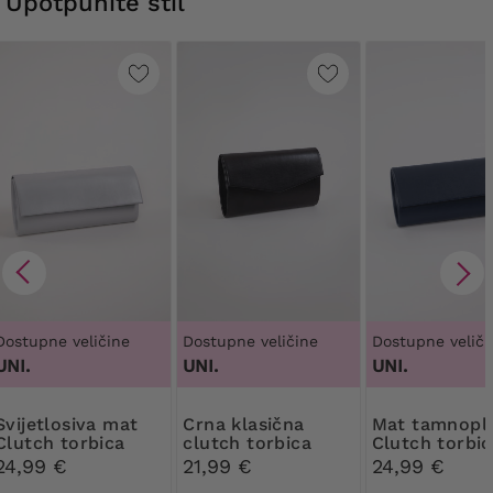
Upotpunite stil
Dostupne veličine
Dostupne veličine
Dostupne veliči
UNI.
UNI.
UNI.
osiva mat
Crna klasična
Mat tamnoplava
Clutch torbica
clutch torbica
Clutch torbic
torbica
24,99 €
21,99 €
24,99 €