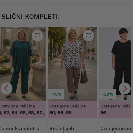
SLIČNI KOMPLETI:
−15%
−29%
Dostupne veličine
Dostupne veličine
Dostupne veliči
 52, 54, 56, 58, 60, 62, 64
50, 56, 58
,
48, 50, 52, 54, 56, 58, 60, 62, 64
56
komplet s
Bež i bijeli
Crni jednobojni