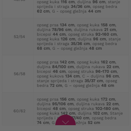
opseg kuka
116 cm
, duljina
96 cm
, stanje
sprijeda i straga
34/36 cm
, opseg bedra
62 cm
, G - opseg gležnja
44 cm
opseg prsa
134 cm
, opseg kuka
158 cm
,
duljina
78/96 cm
, duljina rukava
21 cm
,
bicepsi
44 cm
, opseg struka
92-160 cm
,
52/54
opseg kuka
126 cm
, duljina
96 cm
, stanje
sprijeda i straga
35/36 cm
, opseg bedra
68 cm
, G – opseg gležnja
48 cm
opseg prsa
142 cm
, opseg kuka
162 cm
,
duljina
84/100 cm
, duljina rukava
22 cm
,
bicepsi
46 cm
, opseg struka
96-170 cm
,
56/58
opseg kukova
134 cm
, C – duljina
96 cm
,
stanje sprijeda i straga
35/37 cm
, opseg
bedra
72 cm
, G – opseg gležnja
48 cm
opseg prsa
156 cm
, opseg kuka
172 cm
,
duljina
95/106 cm
, duljina rukava
22 cm
,
bicepsi
48 cm
, opseg struka
102-180 cm
,
60/62
opseg kuka
142 cm
, duljina
102 cm
, Stanje
sprijeda i straga
37/40 cm
, opseg bedra
74 cm
, G - opseg gležnja
52 cm