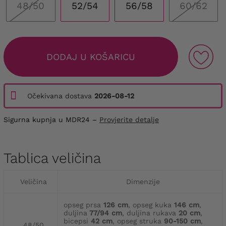
48/50
52/54
56/58
60/62
DODAJ U KOŠARICU
Očekivana dostava
2026-08-12
Sigurna kupnja u MDR24 –
Provjerite detalje
Tablica veličina
Veličina
Dimenzije
opseg prsa
126 cm
, opseg kuka
146 cm
,
duljina
77/94 cm
, duljina rukava
20 cm
,
bicepsi
42 cm
, opseg struka
90-150 cm
,
48/50