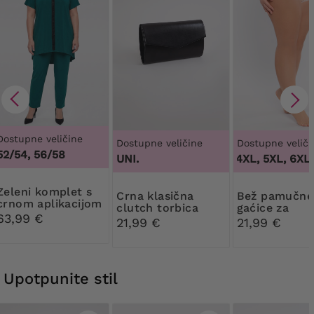
Dostupne veličine
Dostupne veličine
Dostupne veliči
52/54, 56/58
UNI.
3XL, 4XL, 5XL, 6XL, 
komplet s
Crna klasična
Bež pamučne
crnom aplikacijom
clutch torbica
gaćice za
63,99 €
oblikovanje ti
21,99 €
21,99 €
čipkom
Upotpunite stil