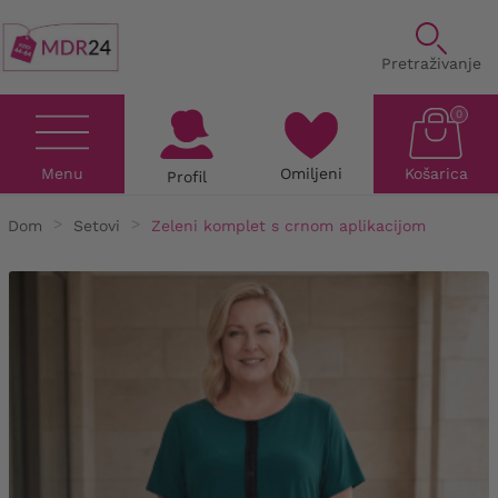
Pretraživanje
0
Menu
Omiljeni
Košarica
Profil
Dom
Setovi
Zeleni komplet s crnom aplikacijom