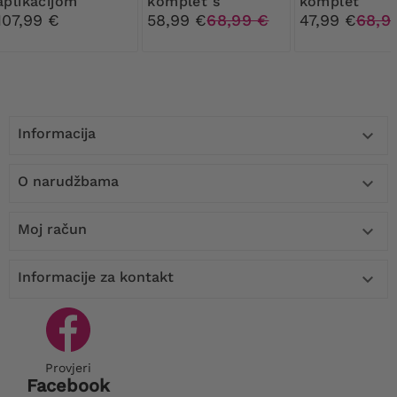
aplikacijom
komplet s
komplet
hlačama s
107,99 €
58,99 €
68,99 €
47,99 €
68,9
točkicama
Informacija

O narudžbama

Moj račun

Informacije za kontakt

Provjeri
Facebook