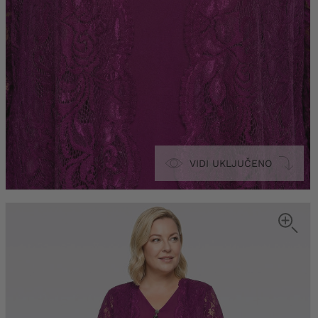
VIDI UKLJUČENO