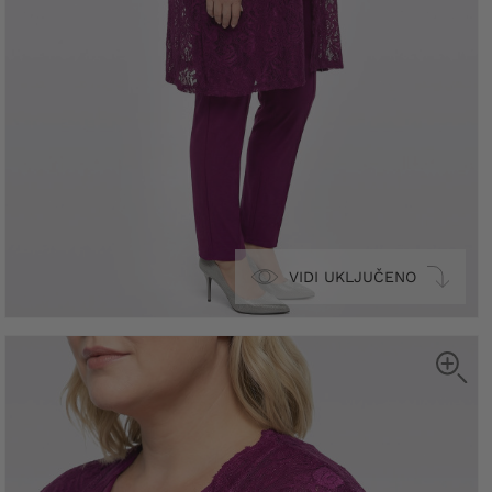
VIDI UKLJUČENO