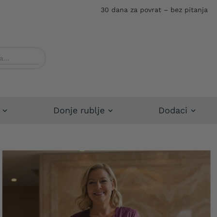
30 dana za povrat – bez pitanja
Donje rublje
Dodaci