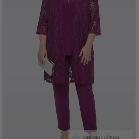
VIDI UKLJUČENO