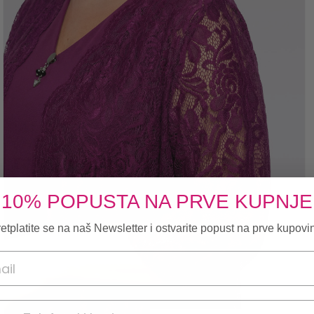
10% POPUSTA NA PRVE KUPNJE
etplatite se na naš Newsletter i ostvarite popust na prve kupovi
onski broj