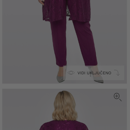
VIDI UKLJUČENO