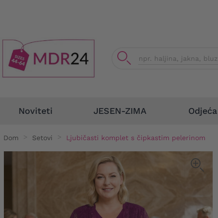
Odjeća
Noviteti
JESEN-ZIMA
Dom
Setovi
Ljubičasti komplet s čipkastim pelerinom