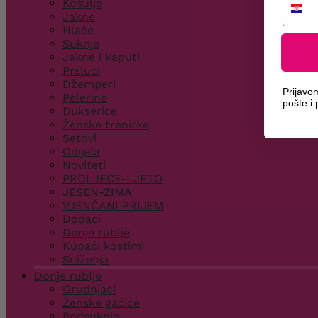
Košulje
Jakne
Hlače
Suknje
Jakne i kaputi
Prsluci
Džemperi
Prijavo
Pelerine
pošte i
Dukserice
Ženske trenirke
Setovi
Odijela
Noviteti
PROLJEĆE-LJETO
JESEN-ZIMA
VJENČANI PRIJEM
Dodaci
Donje rublje
Kupaći kostimi
Sniženja
Donje rublje
Grudnjaci
Ženske gaćice
Podsuknje