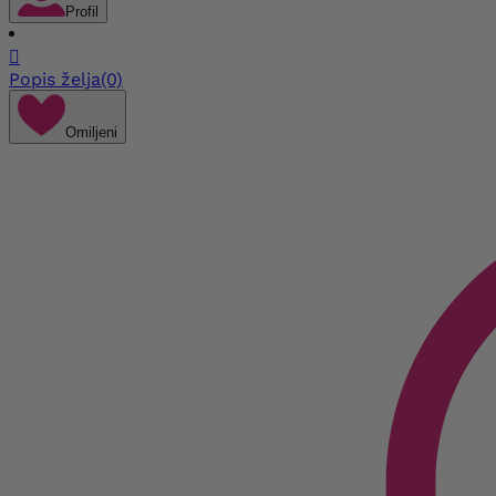
Profil

Popis želja
(0)
Omiljeni