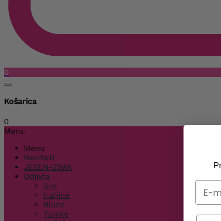
0
Košarica
0
Menu
Menu
Noviteti
Pr
JESEN-ZIMA
Odjeća
Sve
Haljine
Bluze
Tunike
Telef