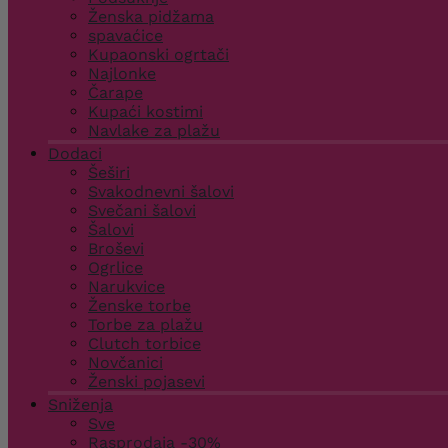
Ženska pidžama
spavaćice
Kupaonski ogrtači
Najlonke
Čarape
Kupaći kostimi
Navlake za plažu
Dodaci
Šeširi
Svakodnevni šalovi
Svečani šalovi
Šalovi
Broševi
Ogrlice
Narukvice
Ženske torbe
Torbe za plažu
Clutch torbice
Novčanici
Ženski pojasevi
Sniženja
Sve
Rasprodaja -30%