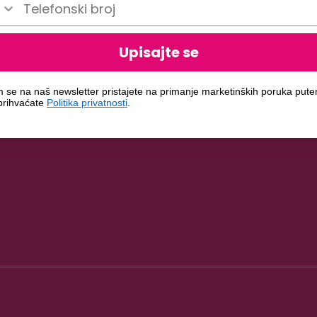
Upisajte se
m se na naš newsletter pristajete na primanje marketinških poruka put
 prihvaćate
Politika privatnosti
.