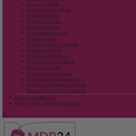
Popusti -50%
Rasprodaja haljina
Bluze prodaja
Prodaja tunika
Prodaja hlača
Rasprodaja suknji
Prodaja jakni
Prodaja jakni i kaputa
Prodaja odijela
Prodaja kompleta
Rasprodaja dukseva
Prodaja šalova
Rasprodaja prsluka
Rasprodaja džempera
Prodaja dodatne opreme
Rasprodaja donjeg rublja
Pitanja i odgovori
Uzmi –10 %. Prijavi se sada !
