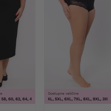
ne
Dostupne veličine
 60/62
8, 60, 62, 64
,
46, 48, 50, 52, 54, 56, 58, 60, 62, 64
3XL, 4XL, 5XL, 6XL, 7XL, 8XL, 9XL
,
3XL, 4
1