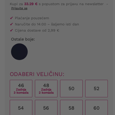
Kupi za
33.29 €
s popustom za prijavu na newsletter
-
Prijavite se
✔
Plaćanje pouzećem
✔
Naručite do 14:00 – šaljemo isti dan
✔
Cijena dostave od 2,99 €
Ostale boje:
ODABERI VELIČINU:
46
48
50
52
Zadnja
Zadnja
3 komada
2 komada
54
56
58
60