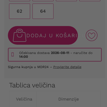
62
64
DODAJ U KOŠARICU
Očekivana dostava
2026-08-11
- naručite do
14:00
Sigurna kupnja u MDR24 –
Provjerite detalje
Tablica veličina
Veličina
Dimenzije