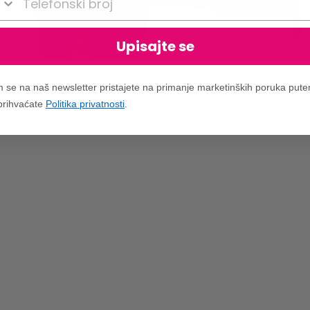
VIDI UKLJUČENO
Upisajte se
m se na naš newsletter pristajete na primanje marketinških poruka put
 prihvaćate
Politika privatnosti
.