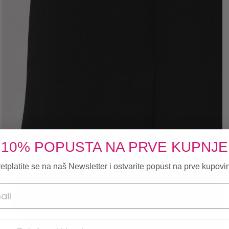
10% POPUSTA NA PRVE KUPNJE
etplatite se na naš Newsletter i ostvarite popust na prve kupovi
onski broj