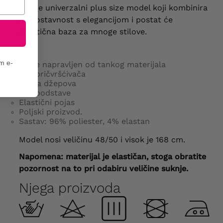
Ovo je univerzalni plus size model koji kombinira
jednostavnost s elegancijom i postat će
praktična baza za mnoge stilove.
em e-
Bio je napravljen od tankog materijala
Bez pričvršćivača
Nema džepova
Bez podstave
Elastični pojas
Poljski proizvod.
Sastav: 96% poliester, 4% elastan
Model nosi veličinu 48/50 i visok je 168 cm.
Napomena: materijal je elastičan, stoga obratite
pozornost na to pri odabiru veličine suknje.
Njega proizvoda