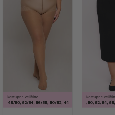
Dostupne veličine
Dostupne veliči
, 48/50, 52/54, 56/58, 60/62
,
44/46, 48/50, 52/54, 56/58,
46, 48, 50, 52, 54, 56, 5