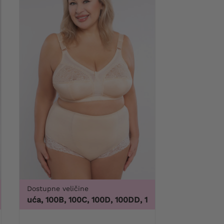
Dostupne veličine
XL, 5XL, 6XL, 7XL, 8XL, 9XL
00 tisuća, 100B, 100C, 100D, 100DD, 100F, 100G, 100H, 100I, 1