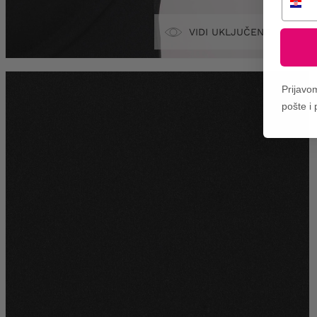
VIDI UKLJUČENO
Prijavo
pošte i