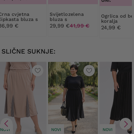
UNI.
cvjetna
Svijetlozelena
Ogrlica od bež
čipkasta bluza s
bluza s
koralja
uzorkom
tamnozelenim
36,99 €
29,99 €
41,99 €
24,99 €
uzorcima
SLIČNE SUKNJE:
NOVI
NOVI
NOVI