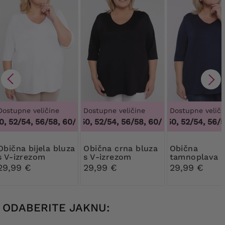
Dostupne veličine
Dostupne veličine
Dostupne veliči
 52/54, 56/58, 60/62
48/50, 52/54, 56/58, 60/62
,
48/50, 52/54, 56/58, 60/62
48/50, 52/54, 56/58
,
48/50, 52/54,
bijela bluza
Obična crna bluza
Obična
s V-izrezom
s V-izrezom
tamnoplava b
s V-izrezom
29,99 €
29,99 €
29,99 €
ODABERITE JAKNU: