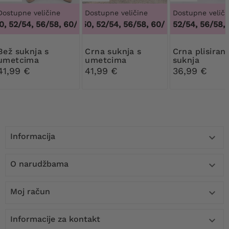
Dostupne veličine
Dostupne veličine
Dostupne veliči
 52/54, 56/58, 60/62
48/50, 52/54, 56/58, 60/62
,
48/50, 52/54, 56/58, 60/62
,
52/54, 56/58,
48/50, 52/54,
uknja s
Crna suknja s
Crna plisirana
umetcima
umetcima
suknja
41,99 €
41,99 €
36,99 €
Informacija

O narudžbama

Moj račun

Informacije za kontakt
