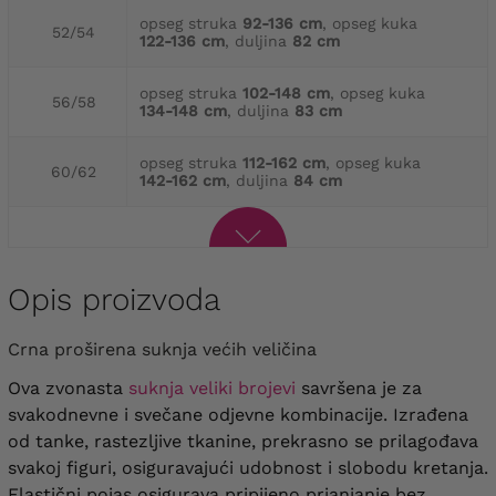
opseg struka
92-136 cm
, opseg kuka
52/54
122-136 cm
, duljina
82 cm
opseg struka
102-148 cm
, opseg kuka
56/58
134-148 cm
, duljina
83 cm
opseg struka
112-162 cm
, opseg kuka
60/62
142-162 cm
, duljina
84 cm
Opis proizvoda
Crna proširena suknja većih veličina
Ova zvonasta
suknja veliki brojevi
savršena je za
svakodnevne i svečane odjevne kombinacije. Izrađena
od tanke, rastezljive tkanine, prekrasno se prilagođava
svakoj figuri, osiguravajući udobnost i slobodu kretanja.
Elastični pojas osigurava pripijeno prianjanje bez