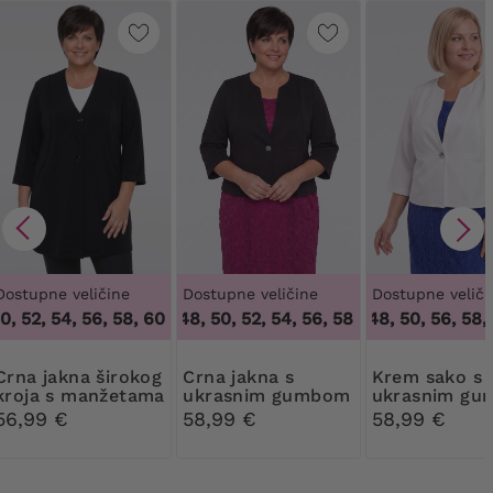
Dostupne veličine
Dostupne veličine
Dostupne veliči
, 52, 54, 56, 58, 60, 62
46, 48, 50, 52, 54, 56, 58, 60, 62, 64
,
48, 50, 52, 54, 56, 58, 60, 62
46, 48, 50, 56, 58, 6
,
46, 48
kna širokog
Crna jakna s
Krem sako s
kroja s manžetama
ukrasnim gumbom
ukrasnim g
56,99 €
58,99 €
58,99 €