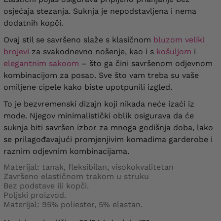
osjećaja stezanja. Suknja je nepodstavljena i nema
dodatnih kopči.
Ovaj stil se savršeno slaže s klasičnom
bluzom veliki
brojevi
za svakodnevno nošenje, kao i s
košuljom
i
elegantnim sakoom
– što ga čini savršenom odjevnom
kombinacijom za posao. Sve što vam treba su vaše
omiljene cipele kako biste upotpunili izgled.
To je bezvremenski dizajn koji nikada neće izaći iz
mode. Njegov minimalistički oblik osigurava da će
suknja biti savršen izbor za mnoga godišnja doba, lako
se prilagođavajući promjenjivim komadima garderobe i
raznim odjevnim kombinacijama.
Materijal: tanak, fleksibilan, visokokvalitetan
Završeno elastičnom trakom u struku
Bez podstave ili kopči.
Poljski proizvod.
Materijal: 95% poliester, 5% elastan.