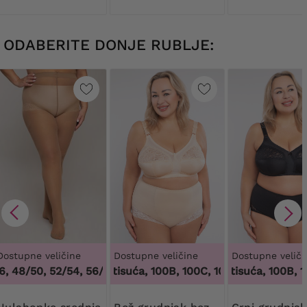
ODABERITE DONJE RUBLJE:
Dostupne veličine
Dostupne veličine
Dostupne veliči
 48/50, 52/54, 56/58, 60/62
100 tisuća, 100B, 100C, 100D, 100DD, 100F, 1
,
44/46, 48/50, 52/54, 56/58, 
100 tisuća, 100B, 100