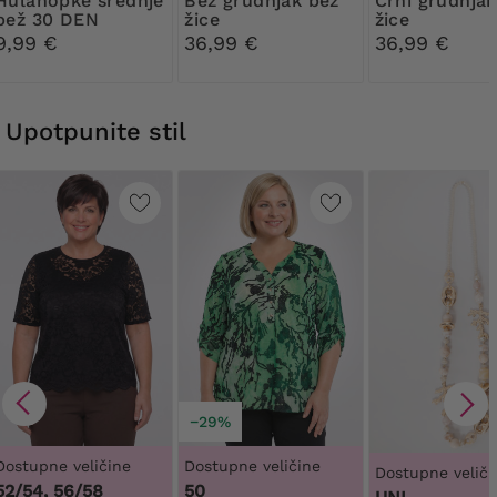
pke srednje
Bež grudnjak bez
Crni grudnjak bez
bež 30 DEN
žice
žice
Ribessa
9,99 €
36,99 €
36,99 €
Upotpunite stil
−29%
Dostupne veličine
Dostupne veličine
Dostupne veliči
52/54, 56/58
50