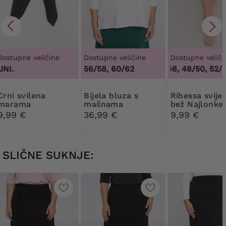
Dostupne veličine
Dostupne veličine
Dostupne veliči
UNI.
56/58, 60/62
44/46, 48/50, 52/54
svilena
Bijela bluza s
Ribessa svijetlo
marama
mašnama
bež Najlonke
DEN
9,99 €
36,99 €
9,99 €
SLIČNE SUKNJE: