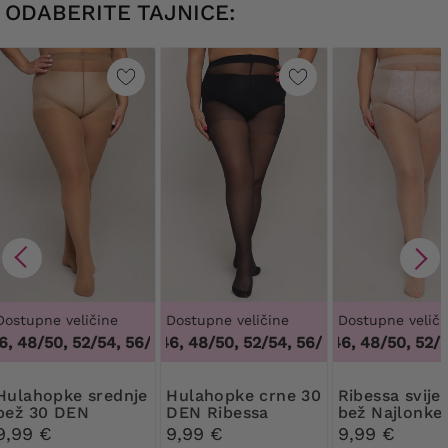
ODABERITE TAJNICE:
Dostupne veličine
Dostupne veličine
Dostupne veliči
 48/50, 52/54, 56/58, 60/62
44/46, 48/50, 52/54, 56/58, 60/62
,
44/46, 48/50, 52/54, 56/58, 
44/46, 48/50, 52/54
,
44/46,
pke srednje
Hulahopke crne 30
Ribessa svijetlo
bež 30 DEN
DEN Ribessa
bež Najlonke
Ribessa
DEN
9,99 €
9,99 €
9,99 €