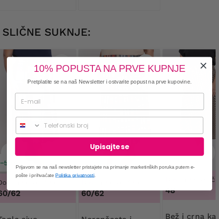
SLIČNE SUKNJE:
10% POPUSTA NA PRVE KUPNJE
Pretplatite se na naš Newsletter i ostvarite popust na prve kupovine.
Telefonski broj
Upisajte se
−29%
−50%
−50%
Prijavom se na naš newsletter pristajete na primanje marketinških poruka putem e-
pošte i prihvaćate
Politika privatnosti
.
Dostupne veliči
Dostupne veličine
Dostupne veličine
48
60/62
60/62
Bež i crna karirana