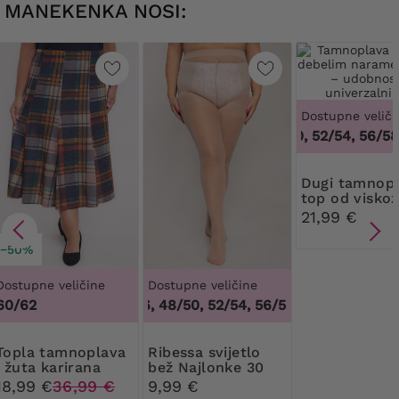
MANEKENKA NOSI:
Dostupne veliči
48/50, 52/54, 56/58,
Dugi tamnoplavi
top od visko
21,99 €
−50%
Dostupne veličine
Dostupne veličine
60/62
44/46, 48/50, 52/54, 56/58, 60/62
,
44/46, 4
noplava
Ribessa svijetlo
i žuta karirana
bež Najlonke 30
suknja
DEN
18,99 €
36,99 €
9,99 €