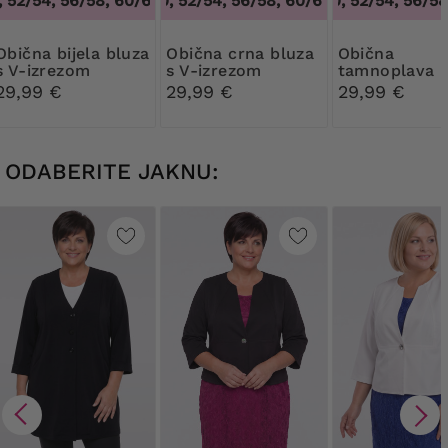
52/54, 56/58, 60/62
48/50, 52/54, 56/58, 60/62
,
48/50, 52/54, 56/58, 60/62
48/50, 52/54, 56/58,
,
48/50, 52/54, 5
bijela bluza
Obična crna bluza
Obična
s V-izrezom
s V-izrezom
tamnoplava b
s V-izrezom
29,99 €
29,99 €
29,99 €
ODABERITE JAKNU: