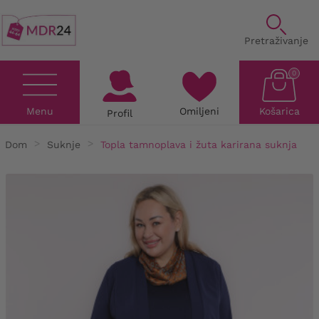
Pretraživanje
0
Menu
Omiljeni
Košarica
Profil
Dom
Suknje
Topla tamnoplava i žuta karirana suknja