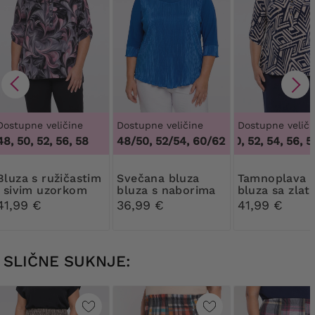
Dostupne veličine
Dostupne veličine
Dostupne veliči
48, 50, 52, 56, 58
48/50, 52/54, 60/62
48, 50, 52, 54, 56, 58
 ružičastim
svečana bluza
Tamnoplava i bež
i sivim uzorkom
bluza s naborima
bluza sa zlat
prugama
41,99 €
36,99 €
41,99 €
SLIČNE SUKNJE: