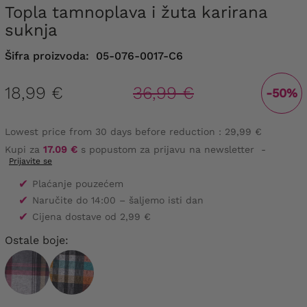
Topla tamnoplava i žuta karirana
suknja
Šifra proizvoda:
05-076-0017-C6
18,99 €
36,99 €
-50%
Lowest price from 30 days before reduction :
29,99 €
Kupi za
17.09 €
s popustom za prijavu na newsletter
-
Prijavite se
✔
Plaćanje pouzećem
✔
Naručite do 14:00 – šaljemo isti dan
✔
Cijena dostave od 2,99 €
Ostale boje: