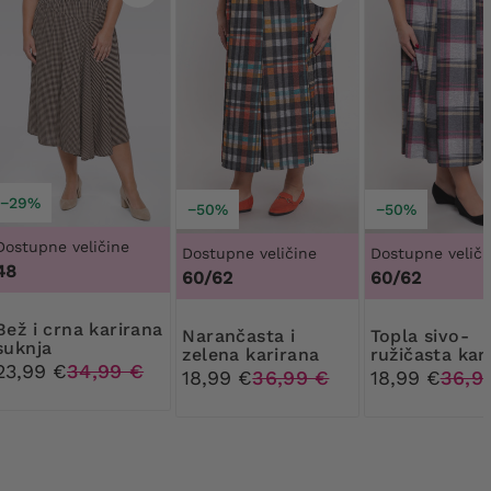
−29%
−50%
−50%
Dostupne veličine
Dostupne veličine
Dostupne veliči
48
60/62
60/62
na karirana
Narančasta i
Topla sivo-
suknja
zelena karirana
ružičasta kar
23,99 €
34,99 €
suknja
suknja
18,99 €
36,99 €
18,99 €
36,9