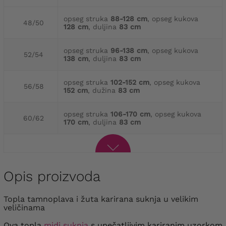
opseg struka
88-128 cm
, opseg kukova
48/50
128 cm
, duljina
83 cm
opseg struka
96-138 cm
, opseg kukova
52/54
138 cm
, duljina
83 cm
opseg struka
102-152 cm
, opseg kukova
56/58
152 cm
, dužina
83 cm
opseg struka
106-170 cm
, opseg kukova
60/62
170 cm
, duljina
83 cm
Opis proizvoda
Topla tamnoplava i žuta karirana suknja u velikim
veličinama
Ova topla
midi suknja
s upečatljivim kariranim uzorkom