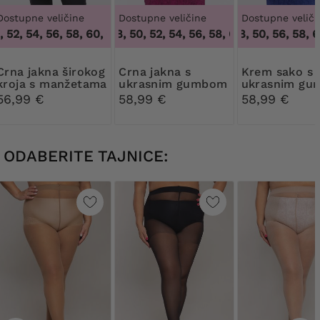
Dostupne veličine
Dostupne veličine
Dostupne veliči
52, 54, 56, 58, 60, 62
46, 48, 50, 52, 54, 56, 58, 60, 62, 64
,
48, 50, 52, 54, 56, 58, 60, 62
46, 48, 50, 56, 58, 60
,
46, 48,
kna širokog
Crna jakna s
Krem sako s
kroja s manžetama
ukrasnim gumbom
ukrasnim g
56,99 €
58,99 €
58,99 €
ODABERITE TAJNICE: