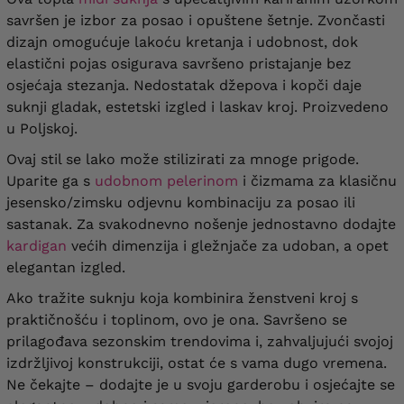
savršen je izbor za posao i opuštene šetnje. Zvončasti
dizajn omogućuje lakoću kretanja i udobnost, dok
elastični pojas osigurava savršeno pristajanje bez
osjećaja stezanja. Nedostatak džepova i kopči daje
suknji gladak, estetski izgled i laskav kroj. Proizvedeno
u Poljskoj.
Ovaj stil se lako može stilizirati za mnoge prigode.
Uparite ga s
udobnom pelerinom
i čizmama za klasičnu
jesensko/zimsku odjevnu kombinaciju za posao ili
sastanak. Za svakodnevno nošenje jednostavno dodajte
kardigan
većih dimenzija i gležnjače za udoban, a opet
elegantan izgled.
Ako tražite suknju koja kombinira ženstveni kroj s
praktičnošću i toplinom, ovo je ona. Savršeno se
prilagođava sezonskim trendovima i, zahvaljujući svojoj
izdržljivoj konstrukciji, ostat će s vama dugo vremena.
Ne čekajte – dodajte je u svoju garderobu i osjećajte se