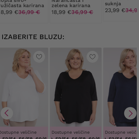
sivo-
Narančasta i
suknja
ružičasta karirana
zelena karirana
23,99 €
34,9
suknja
suknja
18,99 €
36,99 €
18,99 €
36,99 €
IZABERITE BLUZU:
Dostupne veličine
Dostupne veličine
Dostupne veliči