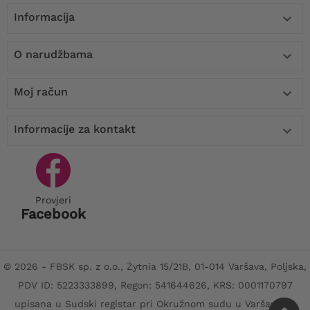
Informacija

O narudžbama

Moj račun

Informacije za kontakt

Provjeri
Facebook
© 2026 - FBSK sp. z o.o., Żytnia 15/21B, 01-014 Varšava, Poljska,
PDV ID: 5223333899, Regon: 541644626, KRS: 0001170797
upisana u Sudski registar pri Okružnom sudu u Varšavi, XII