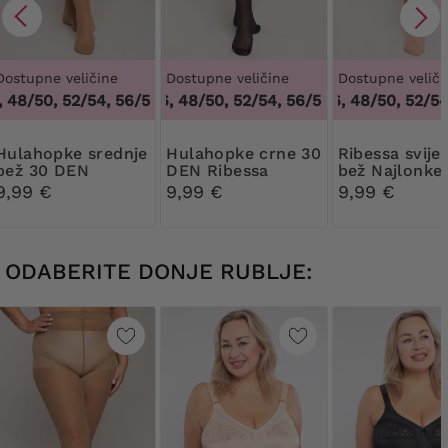
Dostupne veličine
Dostupne veličine
Dostupne veliči
48/50, 52/54, 56/58, 60/62
44/46, 48/50, 52/54, 56/58, 60/62
,
44/46, 48/50, 52/54, 56/58, 6
44/46, 48/50, 52/54,
,
44/46, 4
pke srednje
Hulahopke crne 30
Ribessa svijetlo
bež 30 DEN
DEN Ribessa
bež Najlonke
Ribessa
DEN
9,99 €
9,99 €
9,99 €
ODABERITE DONJE RUBLJE: