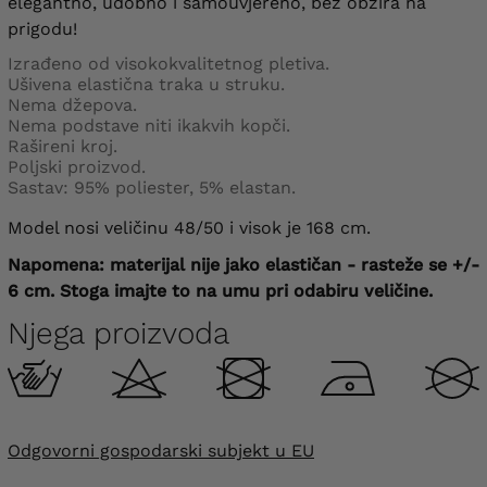
elegantno, udobno i samouvjereno, bez obzira na
prigodu!
Izrađeno od visokokvalitetnog pletiva.
Ušivena elastična traka u struku.
Nema džepova.
Nema podstave niti ikakvih kopči.
Rašireni kroj.
Poljski proizvod.
Sastav: 95% poliester, 5% elastan.
Model nosi veličinu 48/50 i visok je 168 cm.
Napomena: materijal nije jako elastičan - rasteže se +/-
6 cm. Stoga imajte to na umu pri odabiru veličine.
Njega proizvoda
Odgovorni gospodarski subjekt u EU