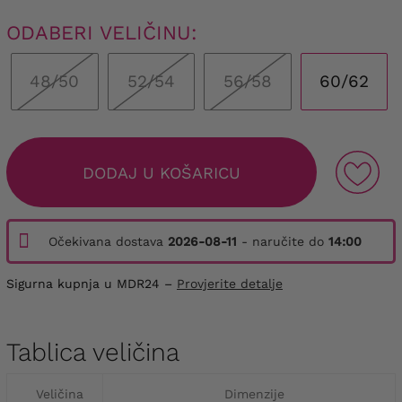
ODABERI VELIČINU:
48/50
52/54
56/58
60/62
DODAJ U KOŠARICU
Očekivana dostava
2026-08-11
- naručite do
14:00
Sigurna kupnja u MDR24 –
Provjerite detalje
Tablica veličina
Veličina
Dimenzije