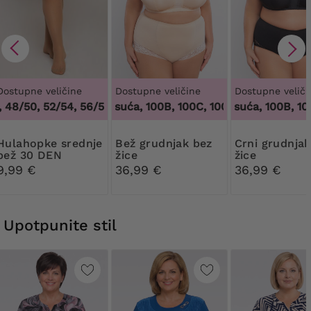
Dostupne veličine
Dostupne veličine
Dostupne veliči
48/50, 52/54, 56/58, 60/62
100 tisuća, 100B, 100C, 100D, 100DD, 100F, 10
,
44/46, 48/50, 52/54, 56/58, 6
100 tisuća, 100B, 100C
pke srednje
Bež grudnjak bez
Crni grudnjak bez
bež 30 DEN
žice
žice
Ribessa
9,99 €
36,99 €
36,99 €
Upotpunite stil