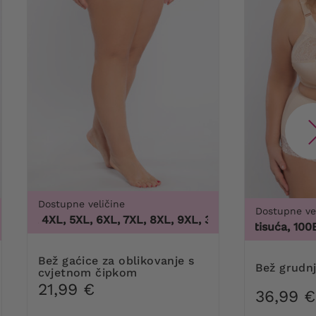
Dostupne veličine
Dostupne ve
3XL, 4XL, 5XL, 6XL, 7XL, 8XL, 9XL
,
3XL, 4XL, 5XL, 6XL, 7X
100 tisuća, 100B, 
Bež gaćice za oblikovanje s
Bež grudn
cvjetnom čipkom
21,99 €
36,99 €