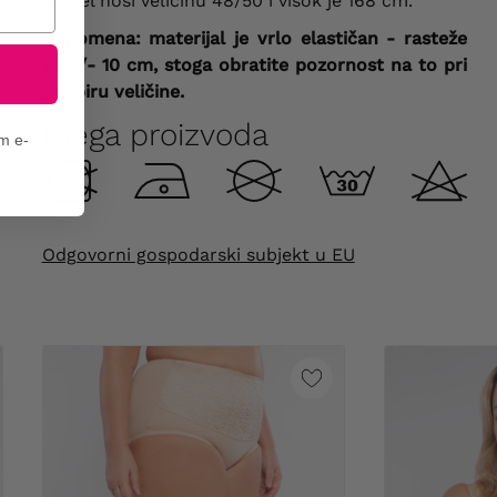
Model nosi veličinu 48/50 i visok je 168 cm.
Napomena: materijal je vrlo elastičan - rasteže
se +/- 10 cm, stoga obratite pozornost na to pri
odabiru veličine.
Njega proizvoda
em e-
Odgovorni gospodarski subjekt u EU