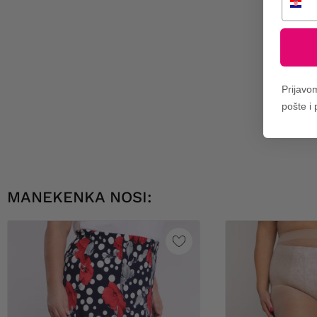
Prijavo
pošte i
MANEKENKA NOSI: