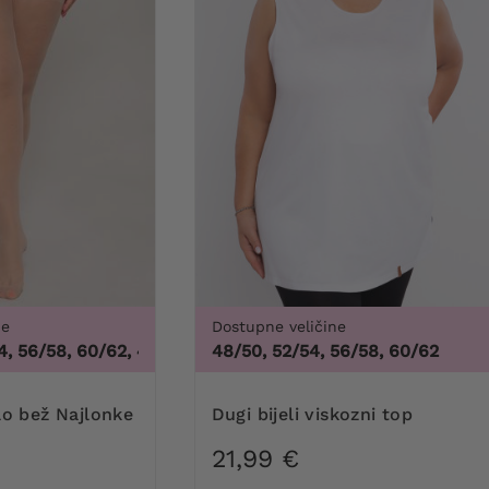
ne
Dostupne veličine
 56/58, 60/62
,
44/46, 48/50, 52/54, 56/58, 60/62
48/50, 52/54, 56/58, 60/62
Dugi bijeli viskozni top
21,99 €