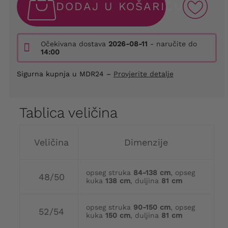
DODAJ U KOŠARICU
Očekivana dostava
2026-08-11
- naručite do
14:00
Sigurna kupnja u MDR24 –
Provjerite detalje
Tablica veličina
Veličina
Dimenzije
opseg struka
84-138 cm
, opseg
48/50
kuka
138 cm
, duljina
81 cm
opseg struka
90-150 cm
, opseg
52/54
kuka
150 cm
, duljina
81 cm