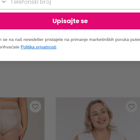
Upisajte se
m se na naš newsletter pristajete na primanje marketinških poruka put
 prihvaćate
Politika privatnosti
.