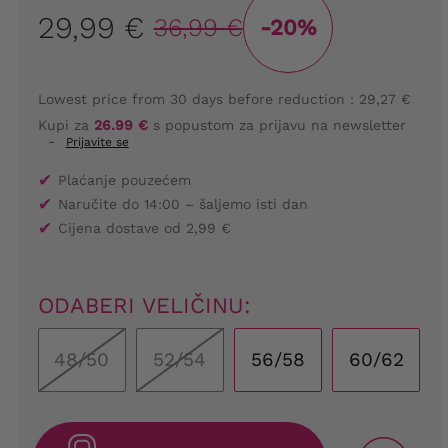
29,99 €
36,99 €
-20%
Lowest price from 30 days before reduction :
29,27 €
Kupi za
26.99 €
s popustom za prijavu na newsletter
-
Prijavite se
✔
Plaćanje pouzećem
✔
Naručite do 14:00 – šaljemo isti dan
✔
Cijena dostave od 2,99 €
ODABERI VELIČINU:
48/50
52/54
56/58
60/62