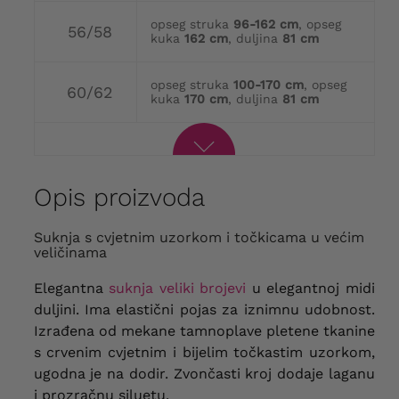
opseg struka
96-162 cm
, opseg
56/58
kuka
162 cm
, duljina
81 cm
opseg struka
100-170 cm
, opseg
60/62
kuka
170 cm
, duljina
81 cm
Opis proizvoda
Suknja s cvjetnim uzorkom i točkicama u većim
veličinama
Elegantna
suknja veliki brojevi
u elegantnoj midi
duljini. Ima elastični pojas za iznimnu udobnost.
Izrađena od mekane tamnoplave pletene tkanine
s crvenim cvjetnim i bijelim točkastim uzorkom,
ugodna je
na dodir. Zvončasti kroj dodaje laganu
i prozračnu siluetu.