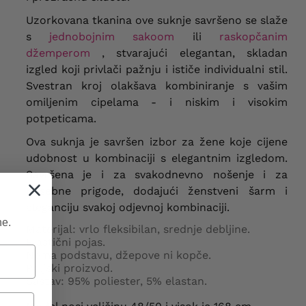
Uzorkovana tkanina ove suknje savršeno se slaže
s
jednobojnim sakoom
ili
raskopčanim
džemperom
, stvarajući elegantan, skladan
izgled koji privlači pažnju i ističe individualni stil.
Svestran kroj olakšava kombiniranje s vašim
omiljenim cipelama - i niskim i visokim
potpeticama.
Ova suknja je savršen izbor za žene koje cijene
udobnost u kombinaciji s elegantnim izgledom.
Savršena je i za svakodnevno nošenje i za
posebne prigode, dodajući ženstveni šarm i
eleganciju svakoj odjevnoj kombinaciji.
ne.
Materijal: vrlo fleksibilan, srednje debljine.
Elastični pojas.
Nema podstavu, džepove ni kopče.
Poljski proizvod.
Sastav:
95% poliester, 5% elastan.