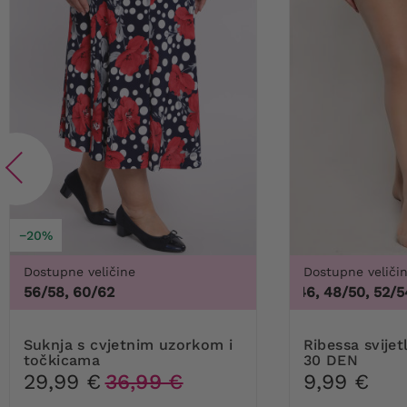
−20%
Dostupne veličine
Dostupne veliči
56/58, 60/62
44/46, 48/50, 52/54,
Suknja s cvjetnim uzorkom i
Ribessa svijetlo bež Najlonke
točkicama
30 DEN
29,99 €
36,99 €
9,99 €