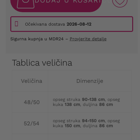
DODAJ U KOŠARICU
Očekivana dostava
2026-08-12
Sigurna kupnja u MDR24 –
Provjerite detalje
Tablica veličina
Veličina
Dimenzije
opseg struka
90-138 cm
, opseg
48/50
kuka
138 cm
, duljina
86 cm
opseg struka
94-150 cm
, opseg
52/54
kuka
150 cm
, duljina
86 cm