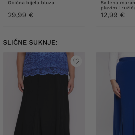
Obična bijela bluza
svilena marama s mornarsko
plavim i ruži
29,99 €
12,99 €
SLIČNE SUKNJE: