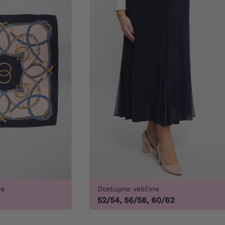
ne
Dostupne veličine
 56, 58, 60, 62, 64
52/54, 56/58, 60/62