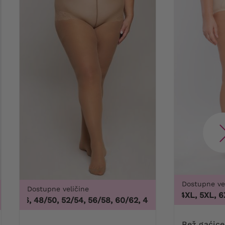
Dostupne ve
Dostupne veličine
3XL, 4XL, 5XL, 6XL
44/46, 48/50, 52/54, 56/58, 60/62
,
44/46, 48/50, 52/54, 5
Bež gaćice za oblikovanje s