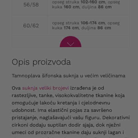
opseg struka
102-160 cm
, opseg
56/58
kuka
160 cm
, duljina
86 cm
opseg struka
106-174 cm
, opseg
60/62
kuka
174 cm
, duljina
86 cm
Opis proizvoda
Tamnoplava šifonska suknja u većim veličinama
Ova
suknja veliki brojevi
izrađena je od
rastezljive, tanke, visokokvalitetne tkanine koja
omogućuje lakoću kretanja i cjelodnevnu
udobnost. Ima elastični pojas za savršeno
pristajanje, naglašavajući vašu figuru. Dekorativni
cirkoni dodaju suptilan dodir sjaja, dok nježni
umeci od prozračne tkanine daju suknji lagan i