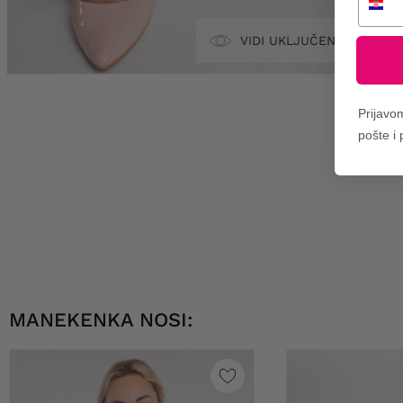
VIDI UKLJUČENO
Prijavo
pošte i
MANEKENKA NOSI: