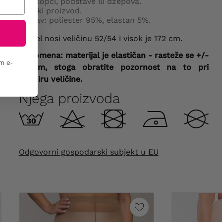
Bez kopči, podstave ili džepova.
Poljski proizvod.
Sastav: poliester 95%, elastan 5%.
Model nosi veličinu 52/54 i visok je 172 cm.
Napomena: materijal je elastičan - rasteže se +/-
em e-
10 cm, stoga obratite pozornost na to pri
odabiru veličine.
Njega proizvoda
Odgovorni gospodarski subjekt u EU