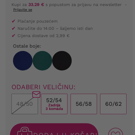
Kupi za
33.29 €
s popustom za prijavu na newsletter
-
Prijavite se
✔
Plaćanje pouzećem
✔
Naručite do 14:00 – šaljemo isti dan
✔
Cijena dostave od 2,99 €
Ostale boje:
ODABERI VELIČINU:
52/54
48/50
56/58
60/62
Zadnja
3 komada