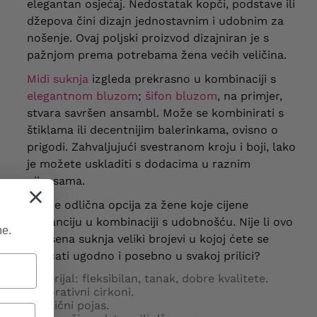
elegantan osjećaj. Nedostatak kopči, podstave ili
džepova čini dizajn jednostavnim i udobnim za
nošenje. Ovaj poljski proizvod dizajniran je s
pažnjom prema potrebama žena većih veličina.
Midi suknja
izgleda prekrasno u kombinaciji s
elegantnom bluzom
;
šifon bluzom
, na primjer,
stvara savršen ansambl. Može se kombinirati s
štiklama ili decentnijim balerinkama, ovisno o
prigodi. Zahvaljujući svestranom kroju i boji, lako
je možete uskladiti s dodacima u raznim
nijansama.
Ovo je odlična opcija za žene koje cijene
eleganciju u kombinaciji s udobnošću. Nije li ovo
ne.
savršena suknja veliki brojevi u kojoj ćete se
osjećati ugodno i posebno u svakoj prilici?
Materijal: fleksibilan, tanak, dobre kvalitete.
Dekorativni cirkoni.
Elastični pojas.