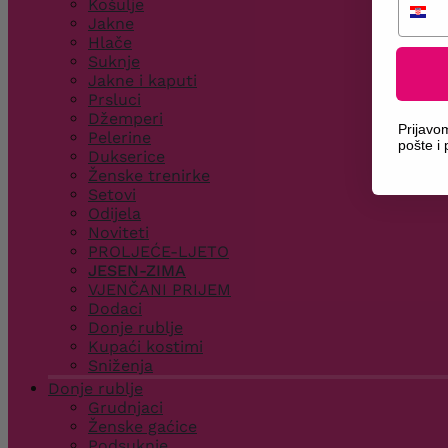
Košulje
Jakne
Hlače
Suknje
Jakne i kaputi
Prsluci
Džemperi
Prijavo
Pelerine
pošte i
Dukserice
Ženske trenirke
Setovi
Odijela
Noviteti
PROLJEĆE-LJETO
JESEN-ZIMA
VJENČANI PRIJEM
Dodaci
Donje rublje
Kupaći kostimi
Sniženja
Donje rublje
Grudnjaci
Ženske gaćice
Podsuknje