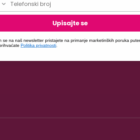
Upisajte se
m se na naš newsletter pristajete na primanje marketinških poruka put
 prihvaćate
Politika privatnosti
.