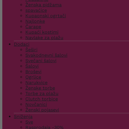
Ženska pidžama
spavaćice
Kupaonski ogrtači
Najlonke
Čarape
Kupaći kostimi
Navlake za plažu
Dodaci
Šeširi
Svakodnevni šalovi
Svečani šalovi
Šalovi
Broševi
Ogrlice
Narukvice
Ženske torbe
Torbe za plažu
Clutch torbice
Novčanici
Ženski pojasevi
Sniženja
Sve
Rasprodaja -30%