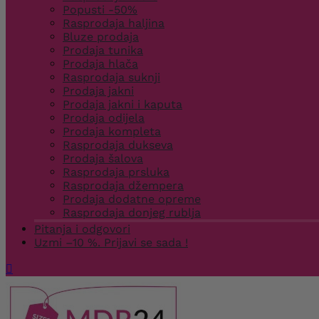
Popusti -50%
Rasprodaja haljina
Bluze prodaja
Prodaja tunika
Prodaja hlača
Rasprodaja suknji
Prodaja jakni
Prodaja jakni i kaputa
Prodaja odijela
Prodaja kompleta
Rasprodaja dukseva
Prodaja šalova
Rasprodaja prsluka
Rasprodaja džempera
Prodaja dodatne opreme
Rasprodaja donjeg rublja
Pitanja i odgovori
Uzmi –10 %. Prijavi se sada !
