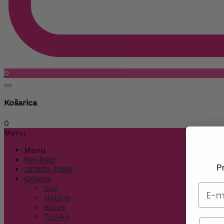
0
Košarica
0
Menu
Menu
Noviteti
Pr
JESEN-ZIMA
Odjeća
Sve
Haljine
Bluze
Tunike
Telef