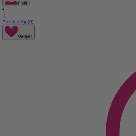
Profil

Popis želja
(0)
Omiljeni