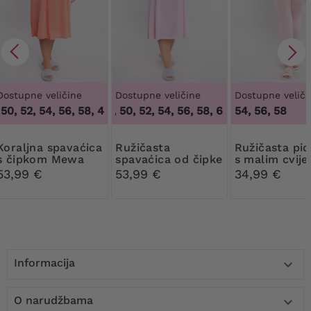
Dostupne veličine
Dostupne veličine
Dostupne veliči
50, 52, 54, 56, 58
46, 48, 50, 52, 54, 56, 58, 60, 62
,
46, 48, 50, 52, 54, 56, 58
54, 56, 58
,
46, 48, 50,
 spavaćica
Ružičasta
Ružičasta pidžama
s čipkom Mewa
spavaćica od čipke
s malim cvij
Mewa
53,99 €
53,99 €
34,99 €
Informacija

O narudžbama
