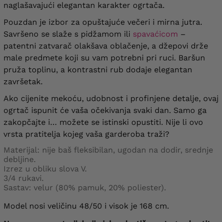
naglašavajući elegantan karakter ogrtača.
Pouzdan je izbor za opuštajuće večeri i mirna jutra.
Savršeno se slaže s pidžamom ili
spavaćicom
–
patentni zatvarač olakšava oblačenje, a džepovi drže
male predmete koji su vam potrebni pri ruci. Baršun
pruža toplinu, a kontrastni rub dodaje elegantan
završetak.
Ako cijenite mekoću, udobnost i profinjene detalje, ovaj
ogrtač ispunit će vaša očekivanja svaki dan. Samo ga
zakopčajte i… možete se istinski opustiti. Nije li ovo
vrsta pratitelja kojeg vaša garderoba traži?
Materijal: nije baš fleksibilan, ugodan na dodir, srednje
debljine.
Izrez u obliku slova V.
3/4 rukavi.
Sastav: velur (80% pamuk, 20% poliester).
Model nosi veličinu 48/50 i visok je 168 cm.