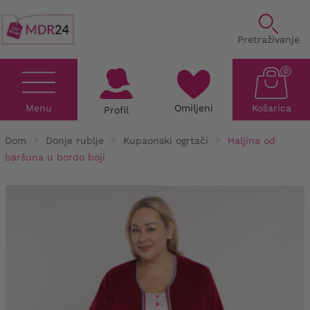
Pretraživanje
0
Menu
Omiljeni
Košarica
Profil
Dom
Donje rublje
Kupaonski ogrtači
Haljina od
baršuna u bordo boji