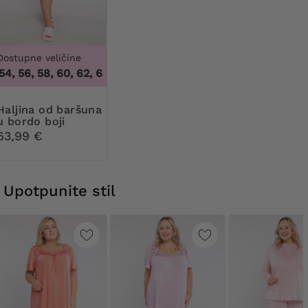
Dostupne veličine
54, 56, 58, 60, 62, 64, 66
,
50, 52, 54, 56, 58, 60, 62, 64, 66
 od baršuna
u bordo boji
63,99 €
Upotpunite stil