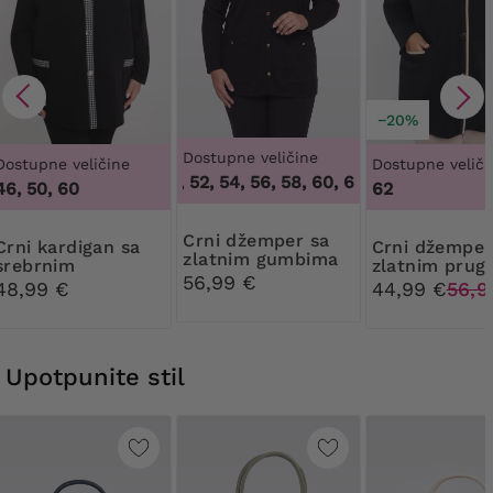
−20%
Dostupne veličine
Dostupne veličine
Dostupne veliči
48, 50, 52, 54, 56, 58, 60, 62, 64
,
48, 50, 52, 
46, 50, 60
62
Crni džemper sa
rdigan sa
Crni džemper sa
zlatnim gumbima
srebrnim
zlatnim pru
56,99 €
kariranim uzorkom
48,99 €
44,99 €
56,9
Upotpunite stil