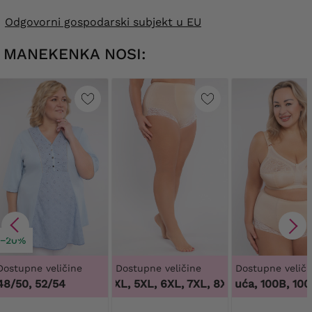
Odgovorni gospodarski subjekt u EU
MANEKENKA NOSI:
−20%
Dostupne veličine
Dostupne veličine
Dostupne veliči
48/50, 52/54
3XL, 4XL, 5XL, 6XL, 7XL, 8XL, 9XL
100 tisuća, 100B, 100C,
,
3XL, 4XL,