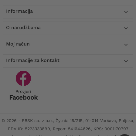
Informacija

O narudžbama

Moj račun

Informacije za kontakt

Provjeri
Facebook
© 2026 - FBSK sp. z o.o., Żytnia 15/21B, 01-014 Varšava, Poljska,
PDV ID: 5223333899, Regon: 541644626, KRS: 0001170797