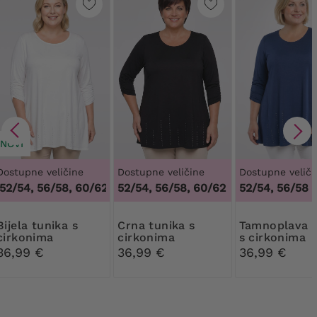
NOVI
Dostupne veličine
Dostupne veličine
Dostupne veliči
2/54, 56/58, 60/62
,
48/50, 52/54, 56/58, 60/62
52/54, 56/58, 60/62
52/54, 56/58
 tunika s
Crna tunika s
Tamnoplava tunika
cirkonima
cirkonima
s cirkonima
36,99 €
36,99 €
36,99 €