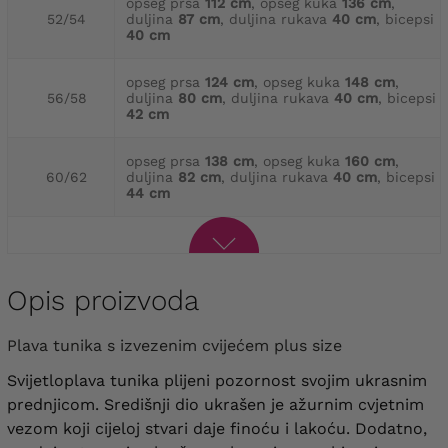
opseg prsa
112 cm
, opseg kuka
136 cm
,
52/54
duljina
87 cm
, duljina rukava
40 cm
, bicepsi
40 cm
opseg prsa
124 cm
, opseg kuka
148 cm
,
56/58
duljina
80 cm
, duljina rukava
40 cm
, bicepsi
42 cm
opseg prsa
138 cm
, opseg kuka
160 cm
,
60/62
duljina
82 cm
, duljina rukava
40 cm
, bicepsi
44 cm
Opis proizvoda
Plava tunika s izvezenim cvijećem plus size
Svijetloplava tunika plijeni pozornost svojim ukrasnim
prednjicom. Središnji dio ukrašen je ažurnim cvjetnim
vezom koji cijeloj stvari daje finoću i lakoću. Dodatno,