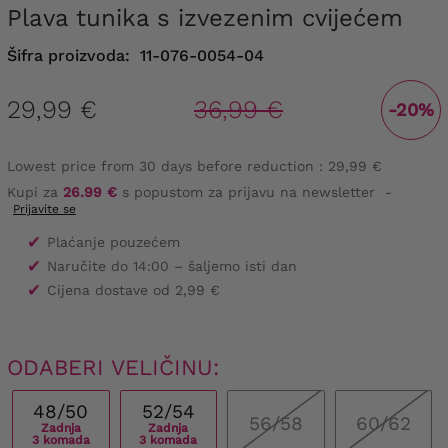
Plava tunika s izvezenim cvijećem
Šifra proizvoda:
11-076-0054-04
29,99 €
36,99 €
-20%
Lowest price from 30 days before reduction :
29,99 €
Kupi za
26.99 €
s popustom za prijavu na newsletter
-
Prijavite se
✔
Plaćanje pouzećem
✔
Naručite do 14:00 – šaljemo isti dan
✔
Cijena dostave od 2,99 €
ODABERI VELIČINU:
48/50
52/54
56/58
60/62
Zadnja
Zadnja
3 komada
3 komada