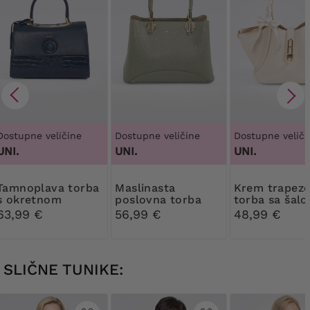
Dostupne veličine
Dostupne veličine
Dostupne veliči
UNI.
UNI.
UNI.
a torba
Maslinasta
Krem trapezoidna
s okretnom
poslovna torba
torba sa šal
kopčom
63,99 €
56,99 €
48,99 €
SLIČNE TUNIKE: