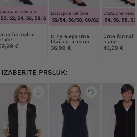
Dostupne veličine
Dostupne veličine
Dostupne veliči
0, 52, 54, 56, 58, 60, 62, 64
,
46, 48, 50, 52, 54, 56, 58, 60, 
48/50, 52/54, 56/58, 60/62
50, 52, 54, 56, 58, 60,
,
48/50, 52/54, 5
formalne
Crne elegantne
Crne formalne
hlače
hlače s jarmom
hlače
39,99 €
36,99 €
43,99 €
IZABERITE PRSLUK: