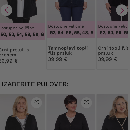
Dostupne veličine
Dostupne veliči
Dostupne veličine
48, 50, 52, 54, 56, 58
,
48, 50, 52, 54, 56, 58
48, 50, 52, 54, 56, 58
,
0, 52, 54, 56, 58, 60, 62, 64
,
46, 48, 50, 52, 54, 56, 58, 60, 
Tamnoplavi topli
Crni topli flis
prsluk s
flis prsluk
prsluk
brošem
39,99 €
39,99 €
56,99 €
IZABERITE PULOVER: