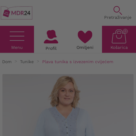
Pretraživanje
0
Menu
Omiljeni
Košarica
Profil
Dom
Tunike
Plava tunika s izvezenim cvijećem