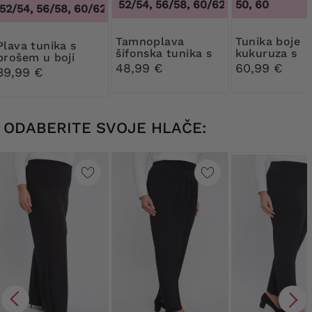
48/50, 52/54, 56/58, 60/62
,
48/50, 52/54, 5
50, 60
2/54, 56/58, 60/62
,
48/50, 52/54, 56/58, 60/62
Tamnoplava
Tunika boje
tunika s
šifonska tunika s
kukuruza s
brošem u boji
brošem
ukrasom za
48,99 €
60,99 €
različka
39,99 €
dekolte
ODABERITE SVOJE HLAČE: