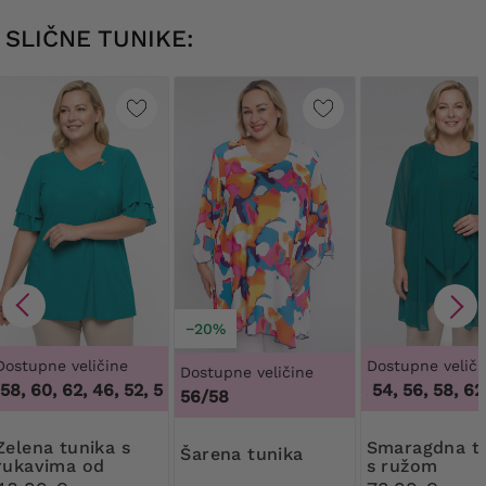
SLIČNE TUNIKE:
−20%
Dostupne veličine
Dostupne veliči
Dostupne veličine
8, 60, 62
,
46, 52, 56, 58, 60, 62
48, 50, 52, 54, 56, 58, 62,
56/58
tunika s
Smaragdna tunika
Šarena tunika
rukavima od
s ružom
šifona