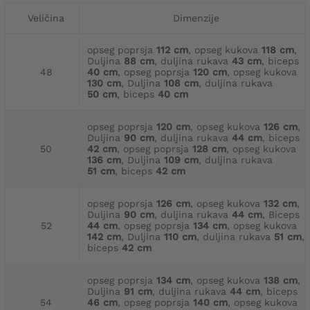
Veličina
Dimenzije
opseg poprsja
112 cm
, opseg kukova
118 cm
,
Duljina
88 cm
, duljina rukava
43 cm
, biceps
48
40 cm
, opseg poprsja
120 cm
, opseg kukova
130 cm
, Duljina
108 cm
, duljina rukava
50 cm
, biceps
40 cm
opseg poprsja
120 cm
, opseg kukova
126 cm
,
Duljina
90 cm
, duljina rukava
44 cm
, biceps
50
42 cm
, opseg poprsja
128 cm
, opseg kukova
136 cm
, Duljina
109 cm
, duljina rukava
51 cm
, biceps
42 cm
opseg poprsja
126 cm
, opseg kukova
132 cm
,
Duljina
90 cm
, duljina rukava
44 cm
, Biceps
52
44 cm
, opseg poprsja
134 cm
, opseg kukova
142 cm
, Duljina
110 cm
, duljina rukava
51 cm
,
biceps
42 cm
opseg poprsja
134 cm
, opseg kukova
138 cm
,
Duljina
91 cm
, duljina rukava
44 cm
, biceps
54
46 cm
, opseg poprsja
140 cm
, opseg kukova