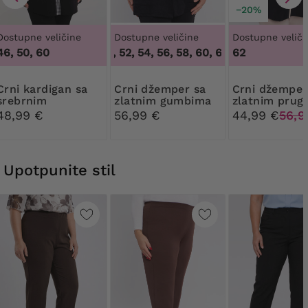
−20%
Dostupne veličine
Dostupne veličine
Dostupne veliči
48/
46, 50, 60
46, 48, 50, 52, 54, 56, 58, 60, 62, 64
62
,
46, 48, 50, 
rdigan sa
Crni džemper sa
Crni džemper sa
srebrnim
zlatnim gumbima
zlatnim pru
kariranim uzorkom
48,99 €
56,99 €
44,99 €
56,9
Upotpunite stil