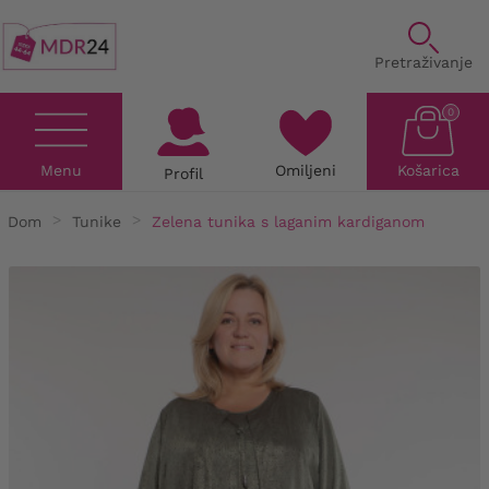
Pretraživanje
0
Menu
Omiljeni
Košarica
Profil
Dom
Tunike
Zelena tunika s laganim kardiganom