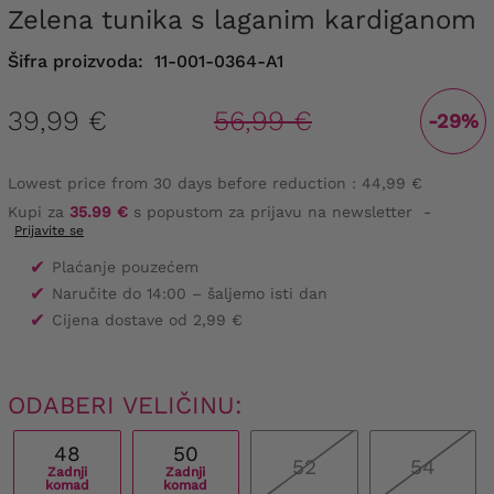
Zelena tunika s laganim kardiganom
Šifra proizvoda:
11-001-0364-A1
39,99 €
56,99 €
-29%
Lowest price from 30 days before reduction :
44,99 €
Kupi za
35.99 €
s popustom za prijavu na newsletter
-
Prijavite se
✔
Plaćanje pouzećem
✔
Naručite do 14:00 – šaljemo isti dan
✔
Cijena dostave od 2,99 €
ODABERI VELIČINU:
48
50
52
54
Zadnji
Zadnji
komad
komad