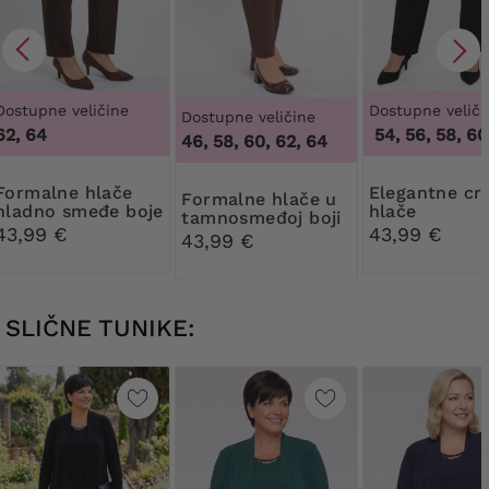
Dostupne veličine
Dostupne veliči
Dostupne veličine
62, 64
48, 50, 52, 54, 56, 58, 60
,
46, 58, 60, 62, 64
e hlače
Elegantne crne
Formalne hlače u
hladno smeđe boje
hlače
tamnosmeđoj boji
43,99 €
43,99 €
43,99 €
SLIČNE TUNIKE: