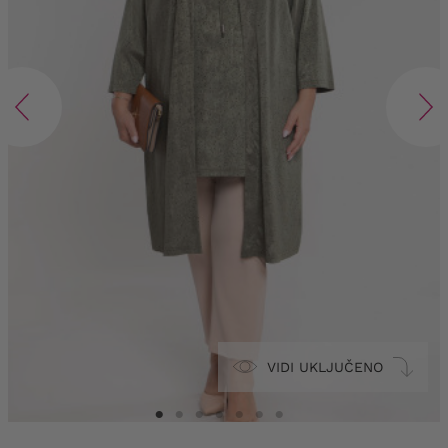
VIDI UKLJUČENO