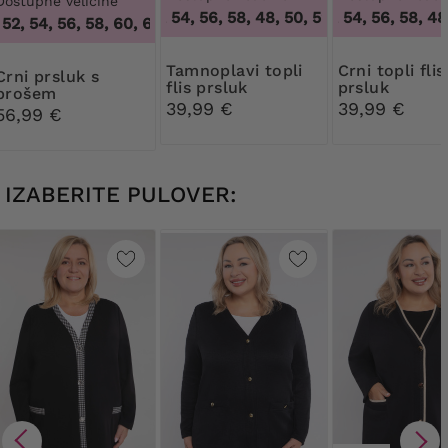
Dostupne veličine
48, 50, 52, 54, 56, 58
,
48, 50, 52, 54, 56, 58
48, 50, 52, 54, 56, 58
,
48, 
48, 
2, 54, 56, 58, 60, 62, 64
,
46, 48, 50, 52, 54, 56, 58, 60, 62, 
Tamnoplavi topli
Crni topli flis
prsluk s
flis prsluk
prsluk
brošem
39,99 €
39,99 €
56,99 €
IZABERITE PULOVER: