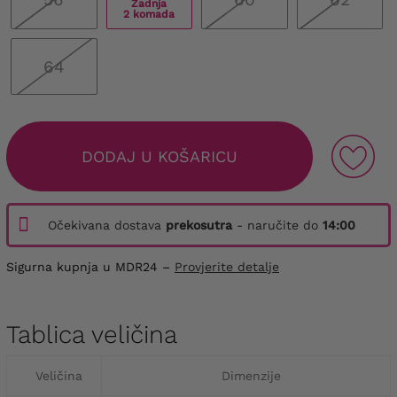
Zadnja
2 komada
64
DODAJ U KOŠARICU
Očekivana dostava
prekosutra
- naručite do
14:00
Sigurna kupnja u MDR24 –
Provjerite detalje
Tablica veličina
Veličina
Dimenzije