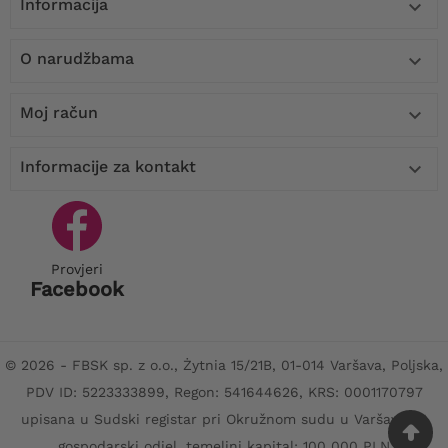
Informacija

O narudžbama

Moj račun

Informacije za kontakt

Provjeri
Facebook
© 2026 - FBSK sp. z o.o., Żytnia 15/21B, 01-014 Varšava, Poljska,
PDV ID: 5223333899, Regon: 541644626, KRS: 0001170797
upisana u Sudski registar pri Okružnom sudu u Varšavi, XII
gospodarski odjel, temeljni kapital: 100 000 PLN