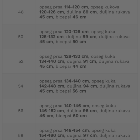
opseg prsa
114-120 cm
, opseg kukova
48
120-126 cm
, duljina
89 cm
, duljina rukava
45 cm
, bicepsi
46 cm
opseg prsa
120-126 cm
, opseg kuka
50
126-132 cm
, duljina
89 cm
, duljina rukava
45 cm
, bicepsi
50 cm
opseg prsa
126-132 cm
, opseg kuka
52
134-140 cm
, duljina
91 cm
, duljina rukava
45 cm
, bicepsi
44 cm
opseg prsa
134-140 cm
, opseg kuka
54
142-148 cm
, duljina
94 cm
, duljina rukava
45 cm
, bicepsi
56 cm
opseg prsa
140-146 cm
, opseg kuka
56
146-152 cm
, duljina
96 cm
, duljina rukava
46 cm
, bicepsi
60 cm
opseg prsa
148-154 cm
, opseg kuka
58
154-160 cm
, duljina
97 cm
, duljina rukava