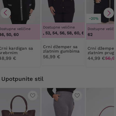
−20%
Dostupne veličine
Dostupne veličine
Dostupne veliči
48, 50, 52, 54, 56, 58, 60, 62, 64
,
48, 50, 52, 
46, 50, 60
62
Crni džemper sa
rdigan sa
Crni džemper sa
zlatnim gumbima
srebrnim
zlatnim pru
56,99 €
kariranim uzorkom
48,99 €
44,99 €
56,9
Upotpunite stil