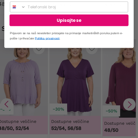
DEN
48,99 €
24,99 €
9,99 €
Telefonski broj
Upisajte se
SLIČNE TUNIKE:
Prijavom se na naš newsletter pristajete na primanje marketinških poruka putem e-
pošte i prihvaćate
Politika privatnosti
.
−31%
−30%
−50%
Dostupne veličine
Dostupne veličine
Dostupne veliči
48/50, 52/54
52/54, 56/58
48/50