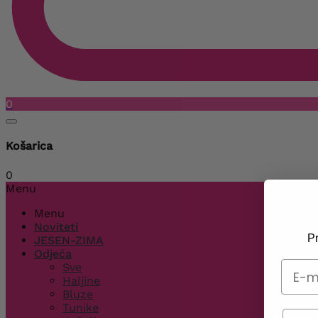
0
Košarica
0
Menu
Menu
Noviteti
Pr
JESEN-ZIMA
Odjeća
Sve
Haljine
Bluze
Tunike
Telef