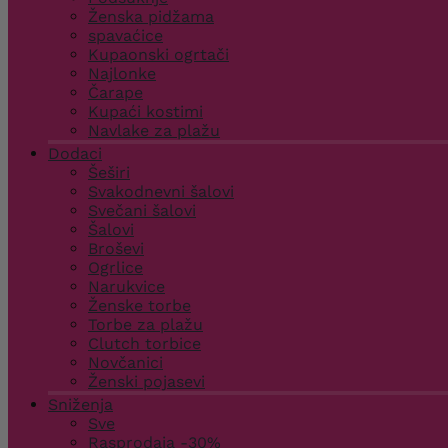
Ženska pidžama
spavaćice
Kupaonski ogrtači
Najlonke
Čarape
Kupaći kostimi
Navlake za plažu
Dodaci
Šeširi
Svakodnevni šalovi
Svečani šalovi
Šalovi
Broševi
Ogrlice
Narukvice
Ženske torbe
Torbe za plažu
Clutch torbice
Novčanici
Ženski pojasevi
Sniženja
Sve
Rasprodaja -30%