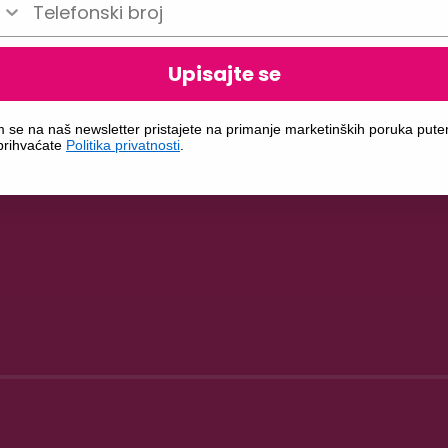
Upisajte se
m se na naš newsletter pristajete na primanje marketinških poruka put
 prihvaćate
Politika privatnosti
.