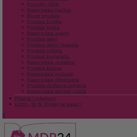
Popusti -50%
Rasprodaja haljina
Bluze prodaja
Prodaja tunika
Prodaja hlača
Rasprodaja suknji
Prodaja jakni
Prodaja jakni i kaputa
Prodaja odijela
Prodaja kompleta
Rasprodaja dukseva
Prodaja šalova
Rasprodaja prsluka
Rasprodaja džempera
Prodaja dodatne opreme
Rasprodaja donjeg rublja
Pitanja i odgovori
Uzmi –10 %. Prijavi se sada !
