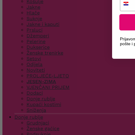
Košulje
Jakne
Hlače
Suknje
Jakne i kaputi
Prsluci
Džemperi
Prijavo
Pelerine
pošte i
Dukserice
Ženske trenirke
Setovi
Odijela
Noviteti
PROLJEĆE-LJETO
JESEN-ZIMA
VJENČANI PRIJEM
Dodaci
Donje rublje
Kupaći kostimi
Sniženja
Donje rublje
Grudnjaci
Ženske gaćice
Podsuknje