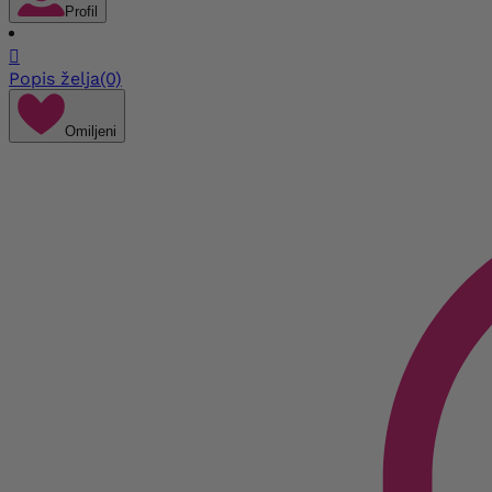
Profil

Popis želja
(0)
Omiljeni