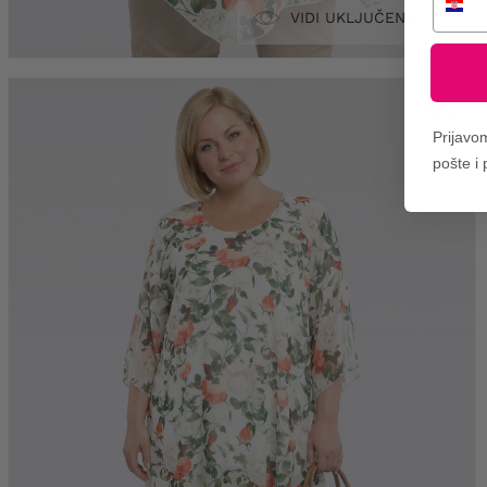
VIDI UKLJUČENO
Prijavo
pošte i