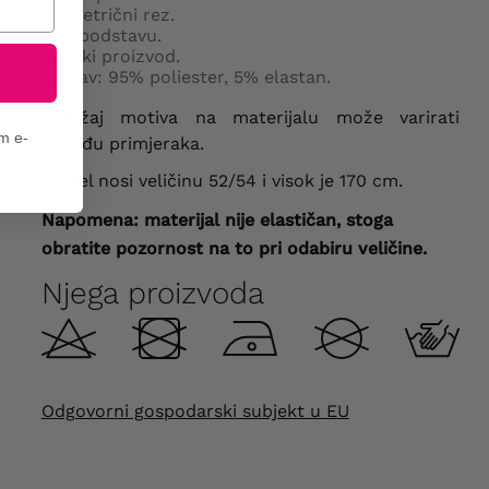
Asimetrični rez.
Ima podstavu.
Poljski proizvod.
Sastav: 95% poliester, 5% elastan.
Položaj motiva na materijalu može varirati
em e-
između primjeraka.
Model nosi veličinu 52/54 i visok je 170 cm.
Napomena: materijal nije elastičan, stoga
obratite pozornost na to pri odabiru veličine.
Njega proizvoda
Odgovorni gospodarski subjekt u EU