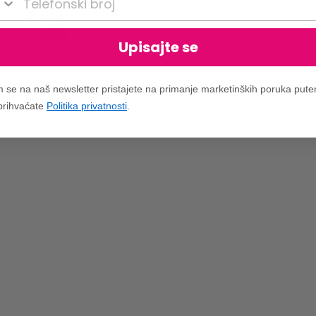
VIDI UKLJUČENO
Upisajte se
m se na naš newsletter pristajete na primanje marketinških poruka put
 prihvaćate
Politika privatnosti
.