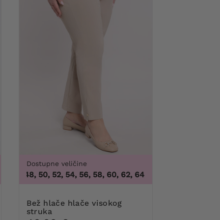
Dostupne veličine
100G, 100H, 100I, 100J, 105B, 105C, 105D, 105DD, 105F, 105G, 
6, 48, 50, 52, 54, 56, 58, 60, 62, 64
,
46, 48, 50, 52, 54, 56, 
Bež hlače hlače visokog
struka