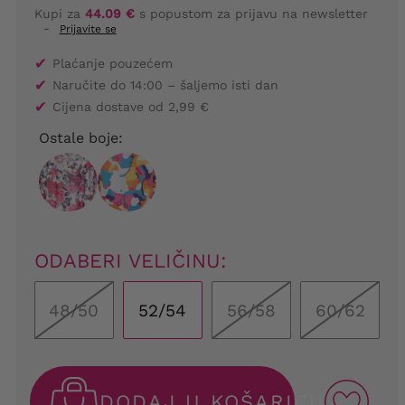
Kupi za
44.09 €
s popustom za prijavu na newsletter
-
Prijavite se
✔
Plaćanje pouzećem
✔
Naručite do 14:00 – šaljemo isti dan
✔
Cijena dostave od 2,99 €
Ostale boje:
ODABERI VELIČINU:
48/50
52/54
56/58
60/62
DODAJ U KOŠARICU