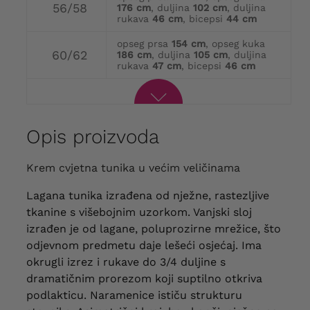
56/58
176 cm
, duljina
102 cm
, duljina
rukava
46 cm
, bicepsi
44 cm
opseg prsa
154 cm
, opseg kuka
60/62
186 cm
, duljina
105 cm
, duljina
rukava
47 cm
, bicepsi
46 cm
Opis proizvoda
Krem cvjetna tunika u većim veličinama
Lagana tunika izrađena od nježne, rastezljive
tkanine s višebojnim uzorkom. Vanjski sloj
izrađen je od lagane, poluprozirne mrežice, što
odjevnom predmetu daje lešeći osjećaj. Ima
okrugli izrez i rukave do 3/4 duljine s
dramatičnim prorezom koji suptilno otkriva
podlakticu. Naramenice ističu strukturu