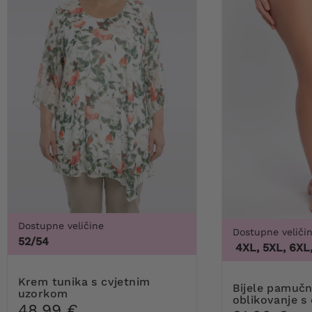
Dostupne veličine
Dostupne veliči
52/54
3XL, 4XL, 5XL, 6XL, 7X
Krem tunika s cvjetnim
Bijele pamučne gaćice za
uzorkom
oblikovanje s
48,99 €