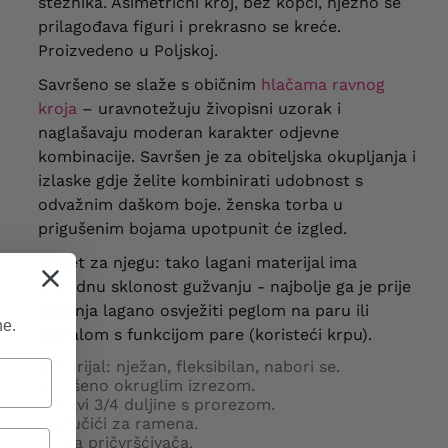
steznika. Asimetrični kroj, bez kopči, nježno se
prilagođava figuri i prekrasno se kreće.
Proizvedeno u Poljskoj.
Savršeno se slaže s običnim
hlačama ravnog
kroja
– uravnotežuju živopisni uzorak i
naglašavaju moderan karakter odjevne
kombinacije. Savršen je za obiteljska okupljanja i
izlaske gdje želite kombinirati udobnost s
odvažnim daškom boje. ženska torba u
prigušenim bojama upotpunit će izgled.
Savjet za njegu: tako lagani materijal ima
prirodnu sklonost gužvanju - najbolje ga je prije
nošenja lagano osvježiti peglom na paru ili
ne.
glačalom s funkcijom pare (koristeći krpu).
Materijal: nježan, fleksibilan, nabori se.
Završeno okruglim izrezom.
Rukavi 3/4 duljine s prorezom.
Jastučići za ramena.
Nema pričvršćivača.