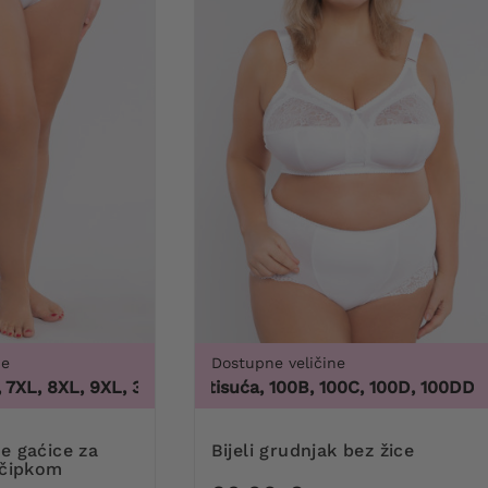
ne
Dostupne veličine
L, 8XL, 9XL
,
3XL, 4XL, 5XL, 6XL, 7XL, 8XL, 9XL
100 tisuća, 100B, 100C, 100D, 100DD, 100F, 
4
Bijeli grudnjak bez žice
 čipkom