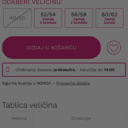
ODABERI VELIČINU:
52/54
56/58
60/62
48/50
Zadnja
Zadnja
Zadnji
3 komada
3 komada
komad
DODAJ U KOŠARICU
Očekivana dostava
prekosutra
- naručite do
14:00
Sigurna kupnja u MDR24 –
Provjerite detalje
Tablica veličina
Veličina
Dimenzije