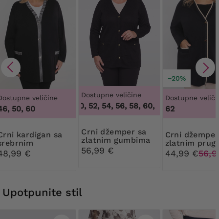
−20%
Dostupne veličine
Dostupne veličine
Dostupne veliči
48, 50, 52, 54, 56, 58, 60, 62, 64
,
48, 50, 52,
46, 50, 60
62
Crni džemper sa
rdigan sa
Crni džemper sa
zlatnim gumbima
srebrnim
zlatnim pru
56,99 €
kariranim uzorkom
48,99 €
44,99 €
56,9
Upotpunite stil