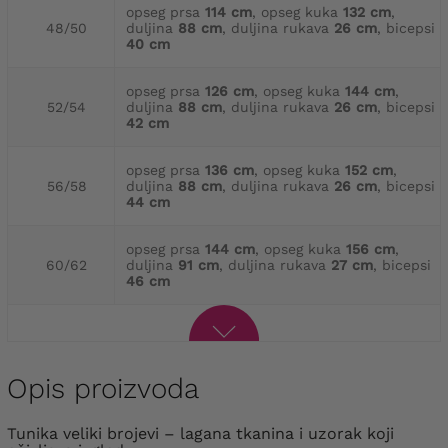
opseg prsa
114 cm
, opseg kuka
132 cm
,
48/50
duljina
88 cm
, duljina rukava
26 cm
, bicepsi
40 cm
opseg prsa
126 cm
, opseg kuka
144 cm
,
52/54
duljina
88 cm
, duljina rukava
26 cm
, bicepsi
42 cm
opseg prsa
136 cm
, opseg kuka
152 cm
,
56/58
duljina
88 cm
, duljina rukava
26 cm
, bicepsi
44 cm
opseg prsa
144 cm
, opseg kuka
156 cm
,
60/62
duljina
91 cm
, duljina rukava
27 cm
, bicepsi
46 cm
Opis proizvoda
Tunika veliki brojevi – lagana tkanina i uzorak koji