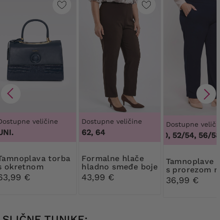
Dostupne veličine
Dostupne veličine
Dostupne veliči
UNI.
62, 64
48/50, 52/54, 56/58,
a torba
Formalne hlače
Tamnoplave hlače
s okretnom
hladno smeđe boje
s prorezom n
kopčom
63,99 €
43,99 €
nogavici
36,99 €
SLIČNE TUNIKE: