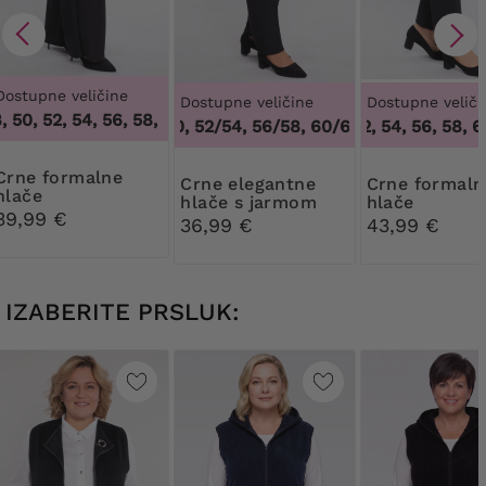
Dostupne veličine
Dostupne veličine
Dostupne veliči
50, 52, 54, 56, 58, 60, 62, 64
,
46, 48, 50, 52, 54, 56, 58, 60,
48/50, 52/54, 56/58, 60/62
50, 52, 54, 56, 58, 60
,
48/50, 52/54, 
formalne
Crne elegantne
Crne formalne
hlače
hlače s jarmom
hlače
39,99 €
36,99 €
43,99 €
IZABERITE PRSLUK: