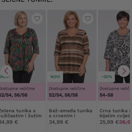
NOVI
NOVI
−30%
Dostupne veličine
Dostupne veličine
Dostupne veliči
52/54, 56/58
52/54, 56/58
54-58
tunika s
Bež-smeđa tunika
Crna tunika s
ružičastim i žutim
s crvenim i
bijelim cvije
cvijećem
zlatnim remeni
34,99 €
34,99 €
25,99 €
36,9