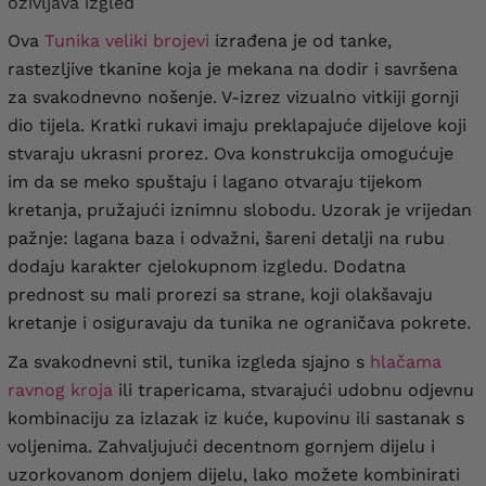
oživljava izgled
Ova
Tunika veliki brojevi
izrađena je od tanke,
rastezljive tkanine koja je mekana na dodir i savršena
za svakodnevno nošenje. V-izrez vizualno vitkiji gornji
dio tijela. Kratki rukavi imaju preklapajuće dijelove koji
stvaraju ukrasni prorez. Ova konstrukcija omogućuje
im da se meko spuštaju i lagano otvaraju tijekom
kretanja, pružajući iznimnu slobodu. Uzorak je vrijedan
pažnje: lagana baza i odvažni, šareni detalji na rubu
dodaju karakter cjelokupnom izgledu. Dodatna
prednost su mali prorezi sa strane, koji olakšavaju
kretanje i osiguravaju da tunika ne ograničava pokrete.
Za svakodnevni stil, tunika izgleda sjajno s
hlačama
ravnog kroja
ili trapericama, stvarajući udobnu odjevnu
kombinaciju za izlazak iz kuće, kupovinu ili sastanak s
voljenima. Zahvaljujući decentnom gornjem dijelu i
uzorkovanom donjem dijelu, lako možete kombinirati