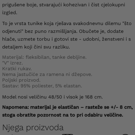
prigušene boje, stvarajući kohezivan i čist cjelokupni
izgled.
To je vrsta tunike koja rješava svakodnevnu dilemu "što
odjenuti" bez puno razmišljanja. Obučete je, dodate
hlače, uzmete torbu i gotovi ste - udobni, ženstveni i s
detaljem koji čini svu razliku.
Materijal: fleksibilan, tanke debljine.
"V" izrez.
Kratki rukav.
Nema jastučiće za ramena ni džepove.
Poljski proizvod.
Sastav: 95% poliester, 5% elastan.
Model nosi veličinu 48/50 i visok je 168 cm.
Napomena:
materijal je elastičan – rasteže se +/- 8 cm,
stoga obratite pozornost na to pri odabiru veličine.
Njega proizvoda