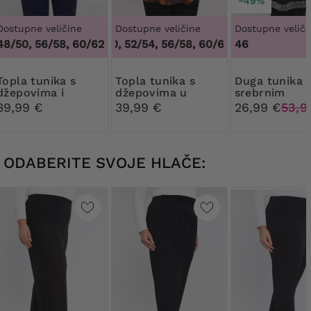
−49%
Dostupne veličine
Dostupne veličine
Dostupne veliči
48/50, 56/58, 60/62
48/50, 52/54, 56/58, 60/62
,
48/50, 52/54, 
46
nika s
Topla tunika s
Duga tunika sa
džepovima i
džepovima u
srebrnim
geometrijskim
orijentalnim
umetcima
39,99 €
39,99 €
26,99 €
53,9
uzorcima
uzorcima
ODABERITE SVOJE HLAČE: