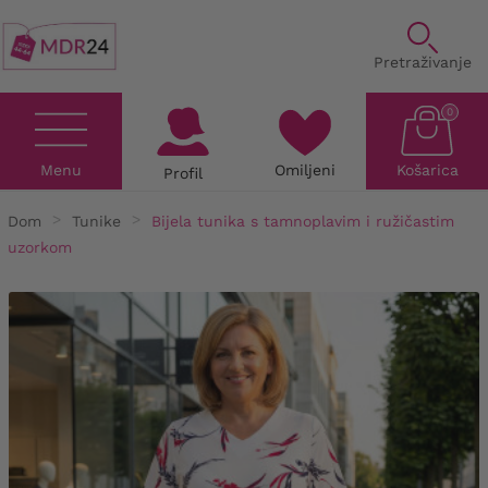
Pretraživanje
0
Menu
Omiljeni
Košarica
Profil
Dom
Tunike
Bijela tunika s tamnoplavim i ružičastim
uzorkom