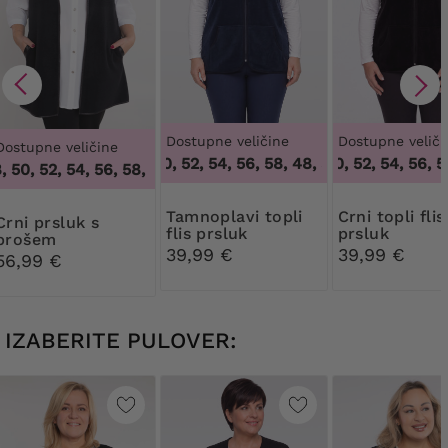
Dostupne veličine
Dostupne veliči
Dostupne veličine
48, 50, 52, 54, 56, 58
,
48, 50, 52, 54, 56, 58
48, 50, 52, 54, 56, 58
50, 52, 54, 56, 58, 60, 62, 64
,
46, 48, 50, 52, 54, 56, 58, 60,
Tamnoplavi topli
Crni topli flis
prsluk s
flis prsluk
prsluk
brošem
39,99 €
39,99 €
56,99 €
IZABERITE PULOVER: