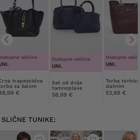
Dostupne veličine
Dostupne veliči
Dostupne veličine
UNI.
UNI.
UNI.
apezoidna
torba torbica sa
Set od dvije
torba sa šalom
zlatnim
tamnoplave
elementima
48,99 €
53,99 €
torbice
58,99 €
SLIČNE TUNIKE: