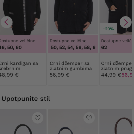
−20%
Dostupne veličine
Dostupne veličine
Dostupne veliči
46, 50, 60
46, 48, 50, 52, 54, 56, 58, 60, 62, 64
62
,
46, 48, 
rdigan sa
Crni džemper sa
Crni džemper sa
srebrnim
zlatnim gumbima
zlatnim pru
kariranim uzorkom
48,99 €
56,99 €
44,99 €
56,9
Upotpunite stil