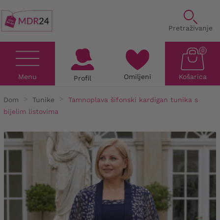
Pretraživanje
0
Menu
Omiljeni
Košarica
Profil
Dom
Tunike
Tamnoplava šifonski kardigan tunika s
bijelim listovima