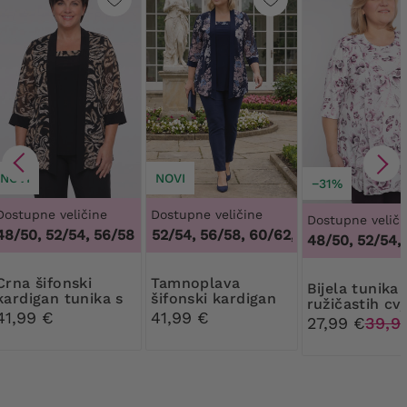
NOVI
NOVI
−31%
Dostupne veličine
Dostupne veličine
Dostupne veliči
48/50, 52/54, 56/58
48/50, 52/54, 56/58, 60/62
,
48/50, 52/54, 56
48/50, 52/54,
šifonski
Tamnoplava
Bijela tunika
kardigan tunika s
šifonski kardigan
ružičastih cv
bež i smeđim
tunika s plavim i
41,99 €
41,99 €
27,99 €
39,9
uzorcima
ružičastim
cvijećem