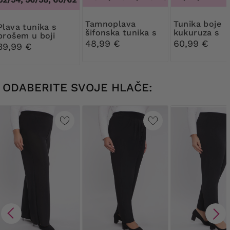
Tamnoplava
Tunika boje
tunika s
šifonska tunika s
kukuruza s
brošem u boji
brošem
ukrasom za
48,99 €
60,99 €
različka
39,99 €
dekolte
ODABERITE SVOJE HLAČE: