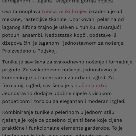
kardiganom – lagana i elegantna gornja odjeća
Ova tamnoplava
tunika veliki brojevi
izrađena je od
mekane, rastezljive tkanine. Uzorkovani pelerina od
laganog šifona trajno je ušiven u tuniku, stvarajući
potpuni ansambl. Nedostatak kopči, podstave ili
džepova čini je laganom i jednostavnom za nošenje.
Proizvedeno u Poljskoj.
Tunika je savršena za svakodnevno nošenje i formalnije
prigode. Za svakodnevno nošenje, jednostavno je
kombinirajte s trapericama za urbani izgled. Za
formalniji izgled, savršena je s
hlače na crtu
.
Jednostavno dodajte udobne cipele s visokom
potpeticom i torbicu za elegantan i moderan izgled.
Kombiniranje tunike s pelerinom u jednom stilu
rješenje je koje će posebno cijeniti žene koje cijene
praktične i funkcionalne elemente garderobe. To je
idealna opcija koja je ne samo jednostavna za