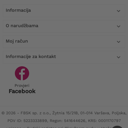
Informacija

O narudžbama

Moj račun

Informacije za kontakt

Provjeri
Facebook
© 2026 - FBSK sp. z o.o., Żytnia 15/21B, 01-014 Varšava, Poljska,
PDV ID: 5223333899, Regon: 541644626, KRS: 0001170797