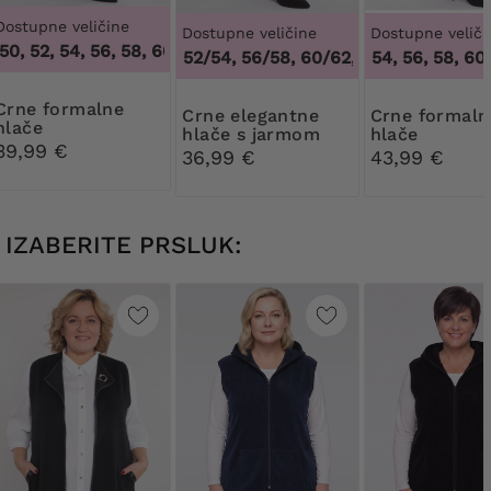
Dostupne veličine
Dostupne veličine
Dostupne veliči
0, 52, 54, 56, 58, 60, 62, 64
,
46, 48, 50, 52, 54, 56, 58, 60, 
48/50, 52/54, 56/58, 60/62
50, 52, 54, 56, 58, 60, 
,
48/50, 52/54, 56
formalne
Crne elegantne
Crne formalne
hlače
hlače s jarmom
hlače
39,99 €
36,99 €
43,99 €
IZABERITE PRSLUK: