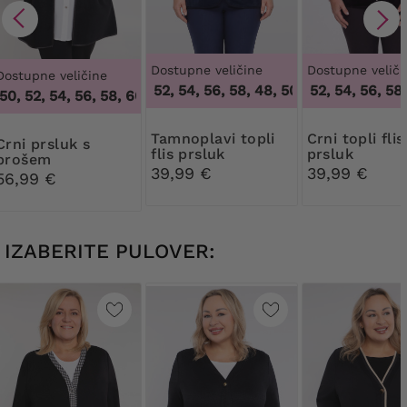
Dostupne veličine
Dostupne veliči
Dostupne veličine
48, 50, 52, 54, 56, 58
,
48, 50, 52, 54, 56, 58
48, 50, 52, 54, 56, 58
,
4
0, 52, 54, 56, 58, 60, 62, 64
,
46, 48, 50, 52, 54, 56, 58, 60, 
Tamnoplavi topli
Crni topli flis
prsluk s
flis prsluk
prsluk
brošem
39,99 €
39,99 €
56,99 €
IZABERITE PULOVER: