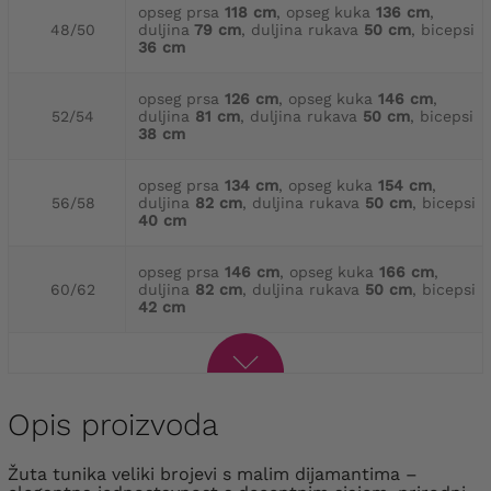
opseg prsa
118 cm
, opseg kuka
136 cm
,
48/50
duljina
79 cm
, duljina rukava
50 cm
, bicepsi
36 cm
opseg prsa
126 cm
, opseg kuka
146 cm
,
52/54
duljina
81 cm
, duljina rukava
50 cm
, bicepsi
38 cm
opseg prsa
134 cm
, opseg kuka
154 cm
,
56/58
duljina
82 cm
, duljina rukava
50 cm
, bicepsi
40 cm
opseg prsa
146 cm
, opseg kuka
166 cm
,
60/62
duljina
82 cm
, duljina rukava
50 cm
, bicepsi
42 cm
Opis proizvoda
Žuta tunika veliki brojevi s malim dijamantima –