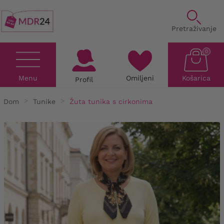
Pretraživanje
0
Menu
Omiljeni
Košarica
Profil
Dom
Tunike
Žuta tunika s cirkonima