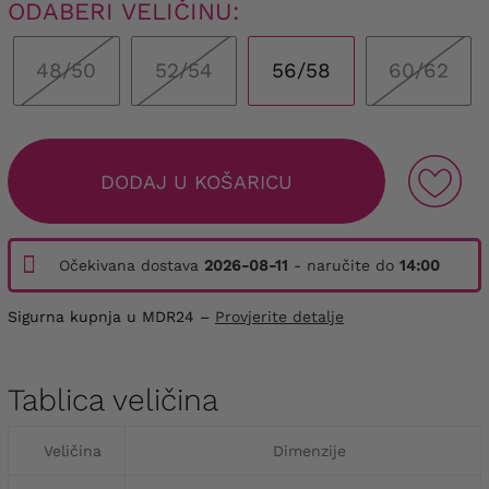
ODABERI VELIČINU:
48/50
52/54
56/58
60/62
DODAJ U KOŠARICU
Očekivana dostava
2026-08-11
- naručite do
14:00
Sigurna kupnja u MDR24 –
Provjerite detalje
Tablica veličina
Veličina
Dimenzije