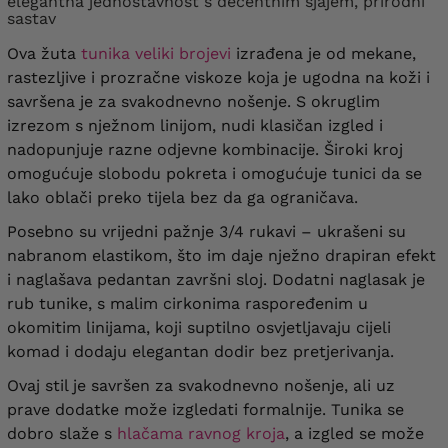
elegantna jednostavnost s decentnim sjajem, prirodni
sastav
Ova žuta
tunika veliki brojevi
izrađena je od mekane,
rastezljive i prozračne viskoze koja je ugodna na koži i
savršena je za svakodnevno nošenje. S okruglim
izrezom s nježnom linijom, nudi klasičan izgled i
nadopunjuje razne odjevne kombinacije. Široki kroj
omogućuje slobodu pokreta i omogućuje tunici da se
lako oblači preko tijela bez da ga ograničava.
Posebno su vrijedni pažnje 3/4 rukavi – ukrašeni su
nabranom elastikom, što im daje nježno drapiran efekt
i naglašava pedantan završni sloj. Dodatni naglasak je
rub tunike, s malim cirkonima raspoređenim u
okomitim linijama, koji suptilno osvjetljavaju cijeli
komad i dodaju elegantan dodir bez pretjerivanja.
Ovaj stil je savršen za svakodnevno nošenje, ali uz
prave dodatke može izgledati formalnije. Tunika se
dobro slaže s
hlačama ravnog kroja
, a izgled se može