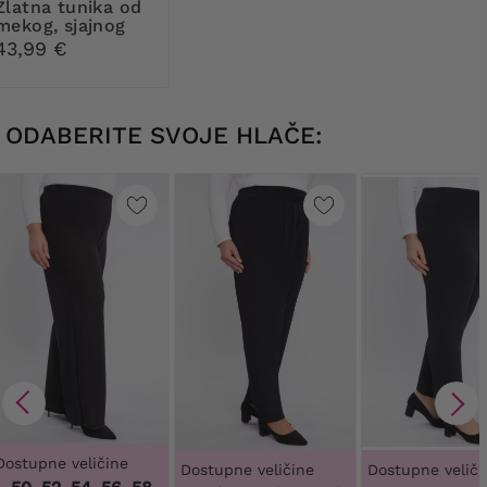
tunika od
mekog, sjajnog
materijala
43,99 €
ODABERITE SVOJE HLAČE:
Dostupne veličine
Dostupne veličine
Dostupne veliči