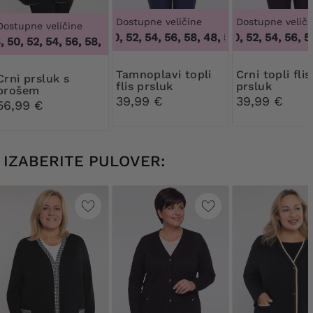
Dostupne veličine
Dostupne veliči
Dostupne veličine
48, 50, 52, 54, 56, 58
,
48, 50, 52, 54, 56, 58
48, 50, 52, 54, 56, 58
50, 52, 54, 56, 58, 60, 62, 64
,
46, 48, 50, 52, 54, 56, 58, 60,
Tamnoplavi topli
Crni topli flis
prsluk s
flis prsluk
prsluk
brošem
39,99 €
39,99 €
56,99 €
IZABERITE PULOVER: