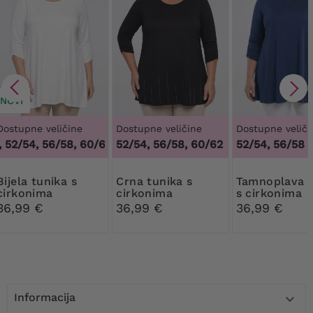
NOVI
Dostupne veličine
Dostupne veličine
Dostupne veliči
52/54, 56/58, 60/62
,
48/50, 52/54, 56/58, 60/62
52/54, 56/58, 60/62
52/54, 56/58
 tunika s
Crna tunika s
Tamnoplava tunika
cirkonima
cirkonima
s cirkonima
36,99 €
36,99 €
36,99 €
Informacija
