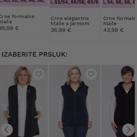
50, 52, 54, 56, 58, 60, 62, 64
,
46, 48, 50, 52, 54, 56, 58, 60,
48/50, 52/54, 56/58, 60/62
50, 52, 54, 56, 58, 60
,
48/50, 52/54, 
formalne
Crne elegantne
Crne formalne
hlače
hlače s jarmom
hlače
39,99 €
36,99 €
43,99 €
IZABERITE PRSLUK: