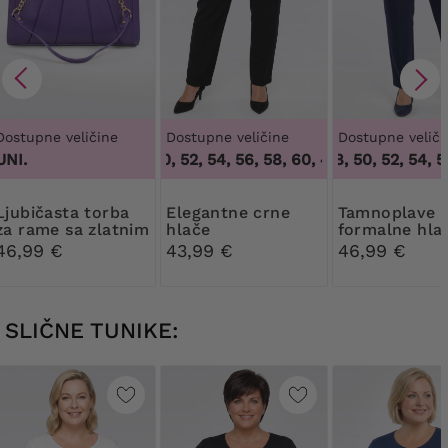
Dostupne veličine
Dostupne veličine
Dostupne veliči
UNI.
48, 50, 52, 54, 56, 58, 60
46, 48, 50, 52, 54, 56
,
48, 50, 52, 54, 56,
sta torba
Elegantne crne
Tamnoplave
za rame sa zlatnim
hlače
formalne hla
elementima
crtu
46,99 €
43,99 €
46,99 €
SLIČNE TUNIKE: