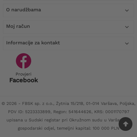
O narudžbama

Moj račun

Informacije za kontakt

Provjeri
Facebook
© 2026 - FBSK sp. z o.o., Żytnia 15/21B, 01-014 Varšava, Poljska,
PDV ID: 5223333899, Regon: 541644626, KRS: 0001170797
upisana u Sudski registar pri Okružnom sudu u Varšavi, XII
gospodarski odjel, temeljni kapital: 100 000 PLN