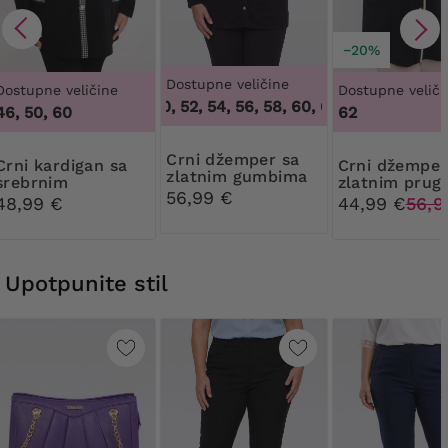
−20%
Dostupne veličine
Dostupne veličine
Dostupne veliči
48, 50, 52, 54, 56, 58, 60, 62, 64
,
48, 50, 52,
46, 50, 60
62
Crni džemper sa
rdigan sa
Crni džemper sa
zlatnim gumbima
srebrnim
zlatnim pru
56,99 €
kariranim uzorkom
48,99 €
44,99 €
56,9
Upotpunite stil