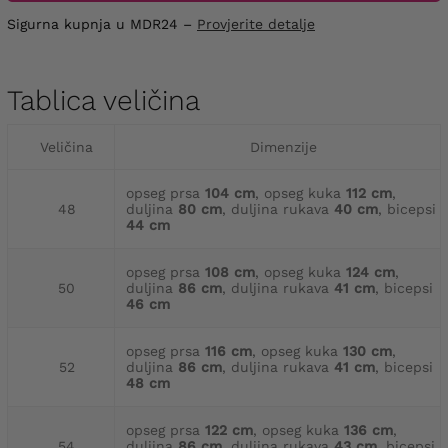
Sigurna kupnja u MDR24 –
Provjerite detalje
Tablica veličina
Veličina
Dimenzije
opseg prsa
104 cm
, opseg kuka
112 cm
,
48
duljina
80 cm
, duljina rukava
40 cm
, bicepsi
44 cm
opseg prsa
108 cm
, opseg kuka
124 cm
,
50
duljina
86 cm
, duljina rukava
41 cm
, bicepsi
46 cm
opseg prsa
116 cm
, opseg kuka
130 cm
,
52
duljina
86 cm
, duljina rukava
41 cm
, bicepsi
48 cm
opseg prsa
122 cm
, opseg kuka
136 cm
,
54
duljina
86 cm
, duljina rukava
43 cm
, bicepsi