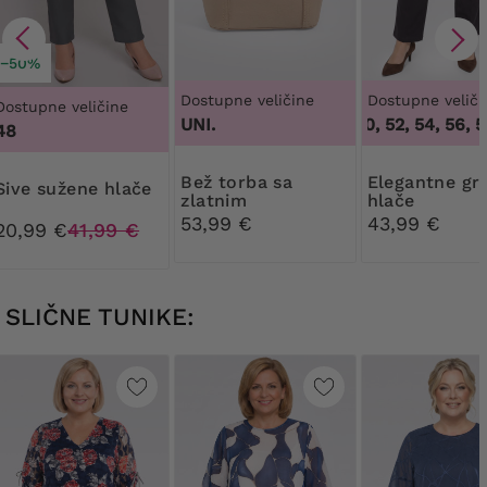
−50%
Dostupne veličine
Dostupne veliči
Dostupne veličine
UNI.
48, 50, 52, 54, 56, 58
48
Bež torba sa
Elegantne grafitne
Sive sužene hlače
zlatnim
hlače
elementima
53,99 €
43,99 €
20,99 €
41,99 €
SLIČNE TUNIKE: