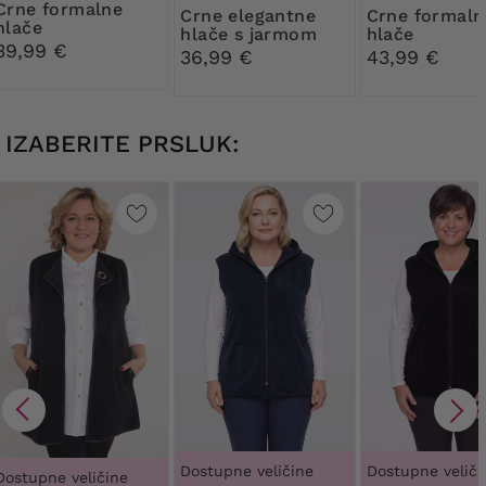
formalne
Crne elegantne
Crne formalne
hlače
hlače s jarmom
hlače
39,99 €
36,99 €
43,99 €
IZABERITE PRSLUK:
Dostupne veličine
Dostupne veliči
Dostupne veličine