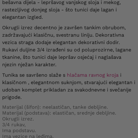
bešavna dijela - lepršavog vanjskog sloja i mekog,
rastezljivog donjeg sloja - što tunici daje lagan i
elegantan izgled.
Okrugli izrez decentno je završen tankim obrubom,
zadržavajući klasičnu, svestranu liniju. Dekorativna
vezica straga dodaje elegantan dekorativni dodir.
Rukavi duljine 3/4 izrađeni su od poluprozirne, lagane
tkanine, što tunici daje lepršav osjećaj i naglašava
njezin nježan karakter.
Tunika se savršeno slaže s
hlačama ravnog kroja
i
klasičnom , elegantnom suknjom, stvarajući elegantan i
udoban komplet prikladan za svakodnevne i svečanije
prigode.
Materijal (šifon): neelastičan, tanke debljine.
Materijal (podstava): elastičan, srednje debljine.
Okrugli izrez.
3/4 rukav,
Ima podstavu.
Ima vezice na leđima.