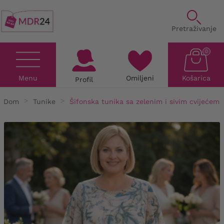
Pretraživanje
0
Menu
Omiljeni
Košarica
Profil
Dom
Tunike
Šifonska tunika sa zelenim i sivim cvijećem