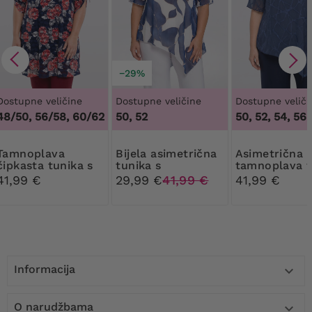
−29%
Dostupne veličine
Dostupne veličine
Dostupne veliči
48/50, 56/58, 60/62
50, 52
50, 52, 54, 56
plava
Bijela asimetrična
Asimetrična
čipkasta tunika s
tunika s
tamnoplava t
crvenim i sivim
tamnoplavim
sa sjajnim
41,99 €
29,99 €
41,99 €
41,99 €
cvijećem
uzorkom
uzorcima
Informacija

O narudžbama
