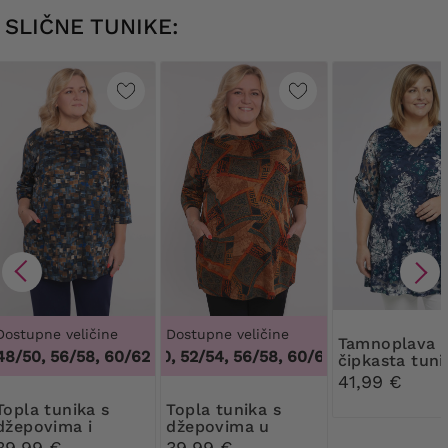
SLIČNE TUNIKE:
Dostupne veličine
Dostupne veličine
Tamnoplava
48/50, 56/58, 60/62
48/50, 52/54, 56/58, 60/62
,
48/50, 52/54, 
čipkasta tuni
bijelim i zele
41,99 €
uzorkom
nika s
Topla tunika s
džepovima i
džepovima u
geometrijskim
orijentalnim
39,99 €
39,99 €