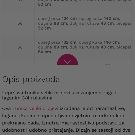
50 cm
opseg prsa
124 cm
, opseg kuka
140 cm
,
56
duljina
88 cm
, duljina rukava
43 cm
, bicepsi
52 cm
opseg prsa
132 cm
, opseg kuka
146 cm
,
58
duljina
89 cm
, duljina rukava
43 cm
, bicepsi
54 cm
opseg prsa
136 cm
, opseg kuka
152 cm
,
60
duljina
89 cm
, duljina rukava
44 cm
, bicepsi
56 cm
Opis proizvoda
Opseg prsa
144 cm
, opseg kuka
156 cm
,
Lepršava tunika veliki brojevi s vezanjem straga i
62
duljina
91 cm
, duljina rukava
44 cm
, bicepsi
laganim 3/4 rukavima
58 cm
Ova
Tunika veliki brojevi
izrađena je od nerastezljive,
opseg prsa
152 cm
, opseg kuka
162 cm
,
lagane tkanine s upečatljivim cvjetnim uzorkom koji
64
duljina
91 cm
, duljina rukava
45 cm
, bicepsi
prekrasno pada. Iznutra ima rastezljivu podstavu za
60 cm
udobnost i udobno pristajanje. Dizajn se sastoji od dva