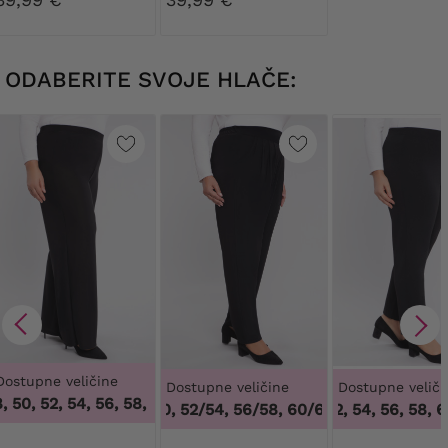
uzorcima
uzorcima
ODABERITE SVOJE HLAČE:
Dostupne veličine
Dostupne veličine
Dostupne veliči
50, 52, 54, 56, 58, 60, 62, 64
,
46, 48, 50, 52, 54, 56, 58, 60,
48/50, 52/54, 56/58, 60/62
50, 52, 54, 56, 58, 60
,
48/50, 52/54, 