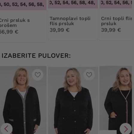
48, 50, 52, 54, 56, 58
,
48, 50, 52, 54, 56, 58
48, 50, 52, 54, 56, 58
50, 52, 54, 56, 58, 60, 62, 64
,
46, 48, 50, 52, 54, 56, 58, 60,
Tamnoplavi topli
Crni topli flis
prsluk s
flis prsluk
prsluk
brošem
39,99 €
39,99 €
56,99 €
IZABERITE PULOVER: