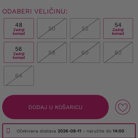
ODABERI VELIČINU:
48
54
50
52
Zadnji
Zadnji
komad
komad
56
58
60
62
Zadnji
komad
64
DODAJ U KOŠARICU
Očekivana dostava
2026-08-11
- naručite do
14:00