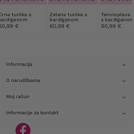
tunika s
Zelena tunika s
Tamnoplava tunika
kardiganom
kardiganom
s kardiganom
60,99 €
60,99 €
60,99 €
Informacija

O narudžbama

Moj račun

Informacije za kontakt
