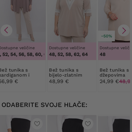
−50%
Dostupne veličine
Dostupne veličine
Dostupne veliči
52, 54, 56, 58, 60, 62, 64
48, 52, 58, 62, 64
,
48, 50, 52, 54, 56, 58, 60, 62, 64
48
unika s
Bež tunika s
Bež tunika s
kardiganom i
bijelo-zlatnim
džepovima
ukrasom
dekolteom
56,99 €
48,99 €
24,99 €
48,9
ODABERITE SVOJE HLAČE: