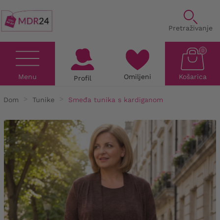
Pretraživanje
0
Menu
Omiljeni
Košarica
Profil
Dom
Tunike
Smeđa tunika s kardiganom