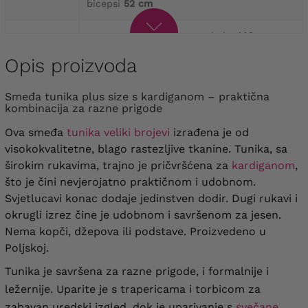
bicepsi
52 cm
opseg prsa
142 cm
, opseg kuka
146 cm
,
60
duljina
88/92 cm
, duljina rukava
59 cm
,
bicepsi
54 cm
Opis proizvoda
opseg prsa
154 cm
, opseg kuka
158 cm
,
Smeđa tunika plus size s kardiganom – praktična
62
duljina
89/93 cm
, duljina rukava
59 cm
,
kombinacija za razne prigode
bicepsi
58 cm
Ova smeđa
tunika veliki brojevi
izrađena je od
opseg prsa
158 cm
, opseg kuka
162 cm
,
visokokvalitetne, blago rastezljive tkanine. Tunika, sa
64
duljina
90/94 cm
, duljina rukava
59 cm
,
širokim rukavima, trajno je pričvršćena za
kardiganom
,
bicepsi
60 cm
što je čini nevjerojatno praktičnom i udobnom.
Svjetlucavi konac dodaje jedinstven dodir. Dugi rukavi i
okrugli izrez čine je udobnom i savršenom za jesen.
Nema kopči, džepova ili podstave. Proizvedeno u
Poljskoj.
Tunika je savršena za razne prigode, i formalnije i
ležernije. Uparite je s trapericama i torbicom za
zabavan uredski izgled, dok je uparivanje s
svečane