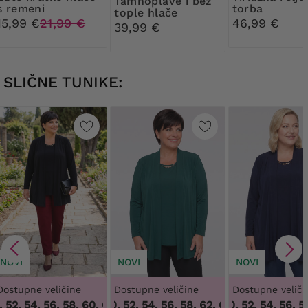
Tamnoplave i bež
s remeni
torba
tople hlače
manžetama
15,99 €
21,99 €
46,99 €
39,99 €
SLIČNE TUNIKE:
NOVI
NOVI
NOVI
Dostupne veličine
Dostupne veličine
Dostupne veliči
52, 54, 56, 58, 60, 62, 64
48, 50, 52, 54, 56, 58, 62, 64
,
48, 50, 52, 54, 56, 58, 60, 62, 64
48, 50, 52, 54, 56, 58,
,
48, 50, 52, 54,