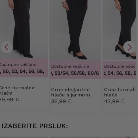
Dostupne veličine
Dostupne veličine
Dostupne veliči
50, 52, 54, 56, 58, 60, 62, 64
,
46, 48, 50, 52, 54, 56, 58, 60,
48/50, 52/54, 56/58, 60/62
50, 52, 54, 56, 58, 60,
,
48/50, 52/54, 5
formalne
Crne elegantne
Crne formalne
hlače
hlače s jarmom
hlače
39,99 €
36,99 €
43,99 €
IZABERITE PRSLUK: