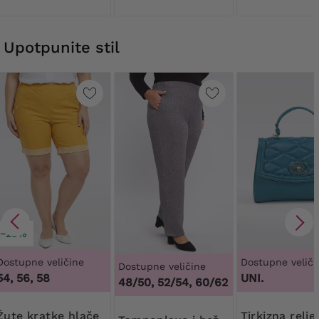
Upotpunite stil
−28%
Dostupne veličine
Dostupne veliči
Dostupne veličine
54, 56, 58
UNI.
48/50, 52/54, 60/62
tke hlače
Tirkizna reljefna