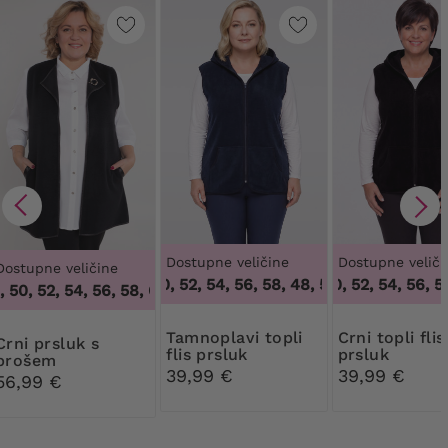
Dostupne veličine
Dostupne veliči
Dostupne veličine
48, 50, 52, 54, 56, 58
,
48, 50, 52, 54, 56, 58
48, 50, 52, 54, 56, 58
50, 52, 54, 56, 58, 60, 62, 64
,
46, 48, 50, 52, 54, 56, 58, 60,
Tamnoplavi topli
Crni topli flis
prsluk s
flis prsluk
prsluk
brošem
39,99 €
39,99 €
56,99 €