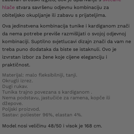
hlače
stvara savršenu odjevnu kombinaciju za
obiteljsko okupljanje ili zabavu s prijateljima.
Ova jedinstvena kombinacija tunike i kardiganom znači
da nema potrebe previše razmišljati o svojoj odjevnoj
kombinaciji. Suptilno svjetlucavi dizajn znači da vam ne
treba puno dodataka da biste se istaknuli. Ovo je
izvrstan izbor za žene koje cijene eleganciju i
praktičnost.
Materijal: malo fleksibilniji, tanji.
Okrugli izrez.
Dugi rukav.
Tunika trajno povezana s kardiganom .
Nema podstavu, jastučiće za ramena, kopče ili
džepove.
Poljski proizvod.
Sastav: poliester 96%, elastan 4%.
Model nosi veličinu 48/50 i visok je 168 cm.