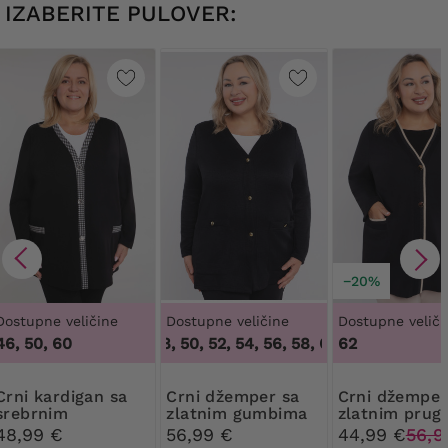
IZABERITE PULOVER:
−20%
Dostupne veličine
Dostupne veličine
Dostupne veliči
46, 50, 60
46, 48, 50, 52, 54, 56, 58, 60, 62, 64
62
,
46, 48,
rdigan sa
Crni džemper sa
Crni džemper sa
srebrnim
zlatnim gumbima
zlatnim pru
kariranim uzorkom
48,99 €
56,99 €
44,99 €
56,9