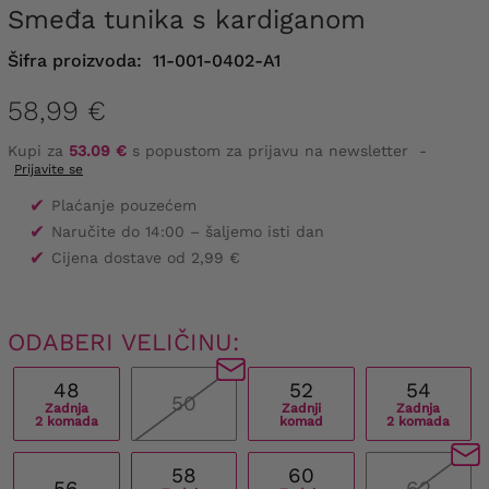
Smeđa tunika s kardiganom
Šifra proizvoda:
11-001-0402-A1
58,99 €
Kupi za
53.09 €
s popustom za prijavu na newsletter
-
Prijavite se
✔
Plaćanje pouzećem
✔
Naručite do 14:00 – šaljemo isti dan
✔
Cijena dostave od 2,99 €
ODABERI VELIČINU:
48
52
54
50
Zadnja
Zadnji
Zadnja
2 komada
komad
2 komada
58
60
56
62