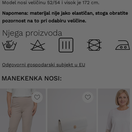
Model nosi veličinu 52/54 i visok je 172 cm.
Napomena: materijal nije jako elastičan, stoga obratite
pozornost na to pri odabiru veličine.
Njega proizvoda
Odgovorni gospodarski subjekt u EU
MANEKENKA NOSI: