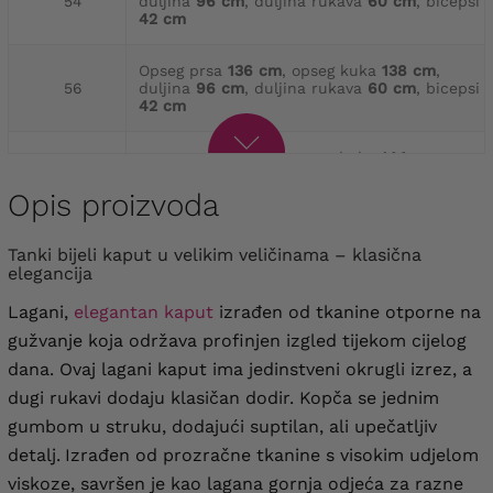
54
duljina
96 cm
, duljina rukava
60 cm
, bicepsi
42 cm
Opseg prsa
136 cm
, opseg kuka
138 cm
,
56
duljina
96 cm
, duljina rukava
60 cm
, bicepsi
42 cm
opseg prsa
140 cm
, opseg kuka
144 cm
,
58
duljina
98 cm
, duljina rukava
61 cm
, bicepsi
44 cm
Opis proizvoda
opseg prsa
144 cm
, opseg kuka
148 cm
,
Tanki bijeli kaput u velikim veličinama – klasična
60
duljina
100 cm
, duljina rukava
61 cm
, bicepsi
elegancija
46 cm
Lagani,
elegantan kaput
izrađen od tkanine otporne na
opseg prsa
148 cm
, opseg kuka
152 cm
,
gužvanje koja održava profinjen izgled tijekom cijelog
62
duljina
100 cm
, duljina rukava
61 cm
, biceps
48 cm
dana. Ovaj lagani kaput ima jedinstveni okrugli izrez, a
dugi rukavi dodaju klasičan dodir. Kopča se jednim
opseg prsa
150 cm
, opseg kuka
156 cm
,
gumbom u struku, dodajući suptilan, ali upečatljiv
64
duljina
101 cm
, duljina rukava
61 cm
, bicepsi
detalj.
Izrađen od prozračne tkanine s visokim udjelom
50 cm
viskoze, savršen je kao lagana gornja odjeća za razne