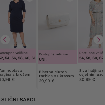
Dostupne veličine
Dostupne veliči
Dostupne veličine
2, 54, 56, 58, 60, 62, 64
,
48, 50, 52, 54, 56, 58, 60, 62, 64
54, 58, 60, 62
UNI.
plava
Siva haljina s
Biserna clutch
haljina s brošem
cvjetnim uz
torbica s ukrasom
60,99 €
80,99 €
39,99 €
SLIČNI SAKOI: