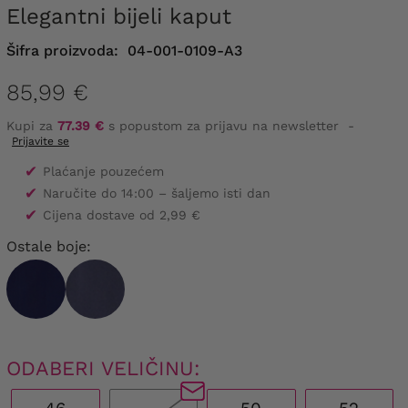
Elegantni bijeli kaput
Šifra proizvoda:
04-001-0109-A3
85,99 €
Kupi za
77.39 €
s popustom za prijavu na newsletter
-
Prijavite se
✔
Plaćanje pouzećem
✔
Naručite do 14:00 – šaljemo isti dan
✔
Cijena dostave od 2,99 €
Ostale boje:
ODABERI VELIČINU: