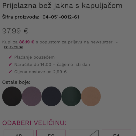
Prijelazna bež jakna s kapuljačom
Šifra proizvoda:
04-051-0012-61
97,99 €
Kupi za
88.19 €
s popustom za prijavu na newsletter
-
Prijavite se
✔
Plaćanje pouzećem
✔
Naručite do 14:00 – šaljemo isti dan
✔
Cijena dostave od 2,99 €
Ostale boje:
ODABERI VELIČINU: