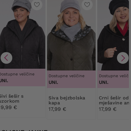
Dostupne veličine
Dostupne veličine
Dostupne veliči
UNI.
UNI.
UNI.
šešir s
Siva bejzbolska
Crni šešir od
uzorkom
kapa
mješavine an
19,99 €
17,99 €
17,99 €