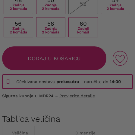
48
50
54
52
Zadnja
Zadnja
Zadnja
2 komada
2 komada
2 komada
56
58
60
Zadnja
Zadnja
Zadnji
2 komada
2 komada
komad
DODAJ U KOŠARICU
Očekivana dostava
prekosutra
- naručite do
14:00
Sigurna kupnja u MDR24 –
Provjerite detalje
Tablica veličina
Veličina
Dimenzije