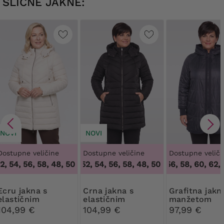
SLICNE JAKNE:
NOVI
NOVI
Dostupne veličine
Dostupne veličine
Dostupne veliči
, 54, 56, 58
,
48, 50, 52, 54, 56, 58
48, 50, 52, 54, 56, 58
,
48, 50, 52, 54, 56, 58
52, 54, 56, 58, 60, 62
,
5
jakna s
Crna jakna s
Grafitna jakna s
elastičnim
elastičnim
manžetom
stranicama
stranicama
104,99 €
104,99 €
97,99 €