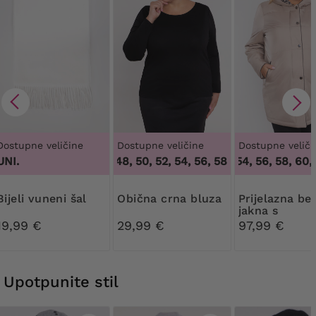
Dostupne veličine
Dostupne veličine
Dostupne veliči
UNI.
44, 46, 48, 50, 52, 54, 56, 58, 60, 62, 64
48, 50, 54, 56, 58, 60
,
44, 4
,
4
Bijeli vuneni šal
Obična crna bluza
Prijelazna bež
jakna s
kapuljačom
19,99 €
29,99 €
97,99 €
Upotpunite stil