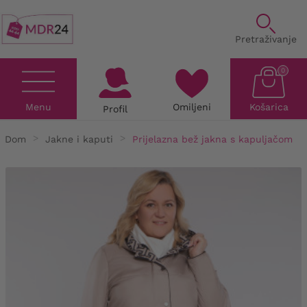
Pretraživanje
0
Menu
Omiljeni
Košarica
Profil
Dom
Jakne i kaputi
Prijelazna bež jakna s kapuljačom