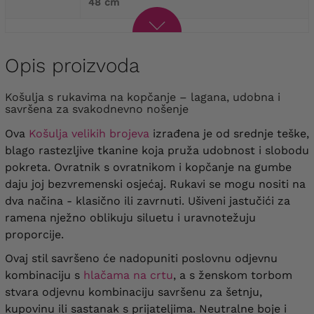
48 cm
Opis proizvoda
Košulja s rukavima na kopčanje – lagana, udobna i
savršena za svakodnevno nošenje
Ova
Košulja velikih brojeva
izrađena je od srednje teške,
blago rastezljive tkanine koja pruža udobnost i slobodu
pokreta. Ovratnik s ovratnikom i kopčanje na gumbe
daju joj bezvremenski osjećaj. Rukavi se mogu nositi na
dva načina - klasično ili zavrnuti. Ušiveni jastučići za
ramena nježno oblikuju siluetu i uravnotežuju
proporcije.
Ovaj stil savršeno će nadopuniti poslovnu odjevnu
kombinaciju s
hlačama na crtu
, a s ženskom torbom
stvara odjevnu kombinaciju savršenu za šetnju,
kupovinu ili sastanak s prijateljima. Neutralne boje i