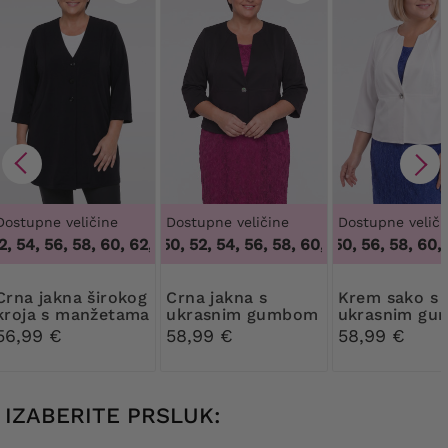
Dostupne veličine
Dostupne veličine
Dostupne veliči
 54, 56, 58, 60, 62
46, 48, 50, 52, 54, 56, 58, 60, 62, 64
,
48, 50, 52, 54, 56, 58, 60, 62
46, 48, 50, 56, 58, 60, 6
,
46, 48, 50
50
kna širokog
Crna jakna s
Krem sako s
kroja s manžetama
ukrasnim gumbom
ukrasnim g
56,99 €
58,99 €
58,99 €
IZABERITE PRSLUK: