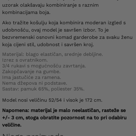
uzorak olakšavaju kombiniranje s raznim
kombinacijama boja.
Ako tražite košulju koja kombinira moderan izgled s
udobnošću, ovaj model je savršen izbor. To je
bezvremenski osnovni komad garderobe za svaku ženu
koja cijeni stil, udobnost i savršen kroj.
Materijal: blago elastičan, srednje debljine.
Izrez s ovratnikom.
3/4 rukavi s mogućnošću zavrtanja.
Zakopčavanje na gumbe.
Ima jastučiće za ramena.
Nema džepova ni podstave.
Sastav: pamuk 65%, poliester 35%.
Model nosi veličinu 52/54 i visok je 172 cm.
Napomena: materijal je malo neelastičan, rasteže se
+/- 3 cm, stoga obratite pozornost na to pri odabiru
veličine.