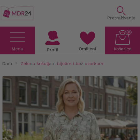
Pretraživanje
0
Menu
Omiljeni
Košarica
Profil
Dom
Zelena košulja s bijelim i bež uzorkom