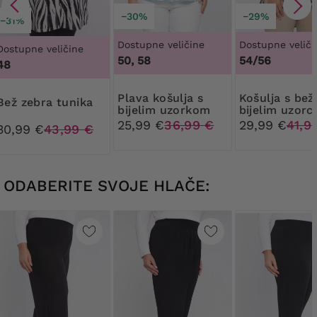
−30%
−29%
−31%
Dostupne veličine
Dostupne veliči
Dostupne veličine
50, 58
54/56
48
Plava košulja s
košulja s bež i
Bež zebra tunika
bijelim uzorkom
bijelim uzorc
25,99 €
36,99 €
29,99 €
41,9
30,99 €
43,99 €
ODABERITE SVOJE HLAČE: