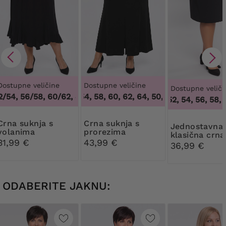
Dostupne veličine
Dostupne veličine
Dostupne veliči
54, 56/58, 60/62
50, 52, 54, 58, 60, 62, 64
,
48/50, 52/54, 56/58, 60/62
,
50, 52, 54, 58, 60, 62
46
46, 50, 52, 54, 56, 58, 6
suknja s
Crna suknja s
Jednostavna
volanima
prorezima
klasična crna
31,99 €
43,99 €
suknja
36,99 €
ODABERITE JAKNU: