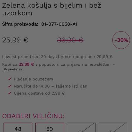
Zelena košulja s bijelim i bež
uzorkom
Šifra proizvoda:
01-077-0058-A1
25,99 €
36,99 €
-30%
Lowest price from 30 days before reduction :
29,99 €
Kupi za
23.39 €
s popustom za prijavu na newsletter
-
Prijavite se
✔
Plaćanje pouzećem
✔
Naručite do 14:00 – šaljemo isti dan
✔
Cijena dostave od 2,99 €
ODABERI VELIČINU:
48
50