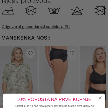
Njega proizvoda
Odgovorni gospodarski subjekt u EU
MANEKENKA NOSI:
10% POPUSTA NA PRVE KUPNJE
−30%
Pretplatite se na naš Newsletter i ostvarite popust na prve kupovine.