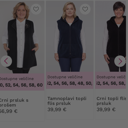
Dostupne veličine
Dostupne veliči
Dostupne veličine
48, 50, 52, 54, 56, 58
,
48, 50, 52, 54, 56, 58
48, 50, 52, 54, 56, 58
,
48
48
 52, 54, 56, 58, 60, 62, 64
,
46, 48, 50, 52, 54, 56, 58, 60, 62
Tamnoplavi topli
Crni topli flis
prsluk s
flis prsluk
prsluk
brošem
39,99 €
39,99 €
56,99 €