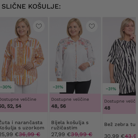
SLIČNE KOŠULJE:
−30%
−31%
−31%
Dostupne veličine
Dostupne veličine
Dostupne veliči
50, 52, 54
48, 56
48
arančasta
Bijela košulja s
Bež zebra tu
Košulja s uzorkom
ružičastim
cvijećem na
25,99 €
36,99 €
27,99 €
39,99 €
30,99 €
43,9