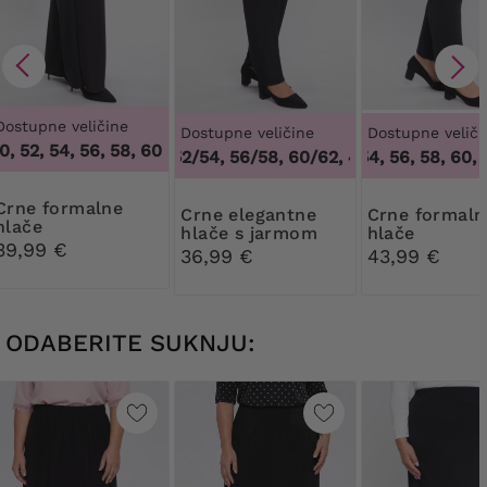
Dostupne veličine
Dostupne veličine
Dostupne veliči
 52, 54, 56, 58, 60, 62, 64
,
46, 48, 50, 52, 54, 56, 58, 60, 62
46
48/50, 52/54, 56/58, 60/62
50, 52, 54, 56, 58, 60, 6
,
48/50, 52/54, 56/
formalne
Crne elegantne
Crne formalne
hlače
hlače s jarmom
hlače
39,99 €
36,99 €
43,99 €
ODABERITE SUKNJU: