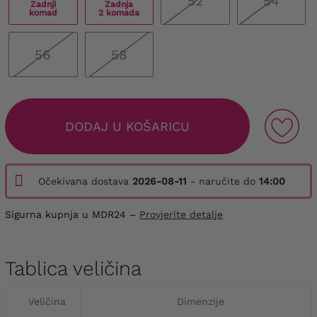
52
54
Zadnji
Zadnja
komad
2 komada
56
58
DODAJ U KOŠARICU
Očekivana dostava
2026-08-11
- naručite do
14:00
Sigurna kupnja u MDR24 –
Provjerite detalje
Tablica veličina
Veličina
Dimenzije