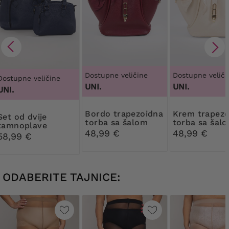
Dostupne veličine
Dostupne veliči
Dostupne veličine
UNI.
UNI.
UNI.
Bordo trapezoidna
Krem trapezoidna
d dvije
torba sa šalom
torba sa šal
tamnoplave
48,99 €
48,99 €
torbice
58,99 €
ODABERITE TAJNICE: