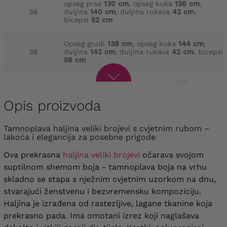
opseg prsa
130 cm
, opseg kuka
136 cm
,
56
duljina
140 cm
, duljina rukava
42 cm
,
bicepsi
52 cm
Opseg grudi
138 cm
, opseg kuka
144 cm
,
58
duljina
142 cm
, duljina rukava
42 cm
, bicepsi
56 cm
opseg prsa
142 cm
, opseg kuka
148 cm
,
60
duljina
142 cm
, duljina rukava
43 cm
, bicepsi
56 cm
Opis proizvoda
opseg prsa
146 cm
, opseg kuka
160 cm
,
Tamnoplava haljina veliki brojevi s cvjetnim rubom –
62
duljina
142 cm
, duljina rukava
44 cm
,
lakoća i elegancija za posebne prigode
bicepsi
56 cm
Ova prekrasna
haljina veliki brojevi
očarava svojom
opseg prsa
154 cm
, opseg kuka
166 cm
,
suptilnom shemom boja - tamnoplava boja na vrhu
64
duljina
143 cm
, duljina rukava
44 cm
,
skladno se stapa s nježnim cvjetnim uzorkom na dnu,
bicepsi
60 cm
stvarajući ženstvenu i bezvremensku kompoziciju.
Haljina je izrađena od rastezljive, lagane tkanine koja
prekrasno pada. Ima omotani izrez koji naglašava