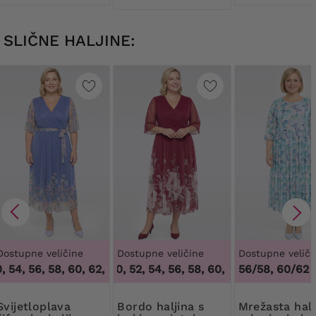
SLIČNE HALJINE:
Dostupne veličine
Dostupne veličine
Dostupne veliči
54, 56, 58, 60, 62, 64
48, 50, 52, 54, 56, 58, 60, 62, 64
,
48, 50, 54, 56, 58, 60, 62, 64
56/58, 60/62
,
48, 50, 52,
loplava
Bordo haljina s
Mrežasta haljina s