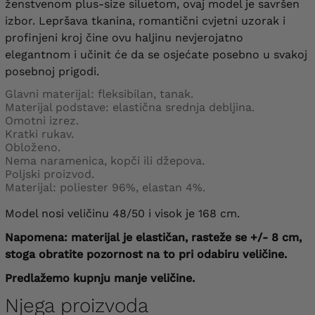
ženstvenom plus-size siluetom, ovaj model je savršen
izbor. Lepršava tkanina, romantični cvjetni uzorak i
profinjeni kroj čine ovu haljinu nevjerojatno
elegantnom i učinit će da se osjećate posebno u svakoj
posebnoj prigodi.
Glavni materijal: fleksibilan, tanak.
Materijal podstave: elastična srednja debljina.
Omotni izrez.
Kratki rukav.
Obloženo.
Nema naramenica, kopči ili džepova.
Poljski proizvod.
Materijal: poliester 96%, elastan 4%.
Model nosi veličinu 48/50 i visok je 168 cm.
Napomena: materijal je elastičan, rasteže se +/- 8 cm,
stoga obratite pozornost na to pri odabiru veličine.
Predlažemo kupnju manje veličine.
Njega proizvoda