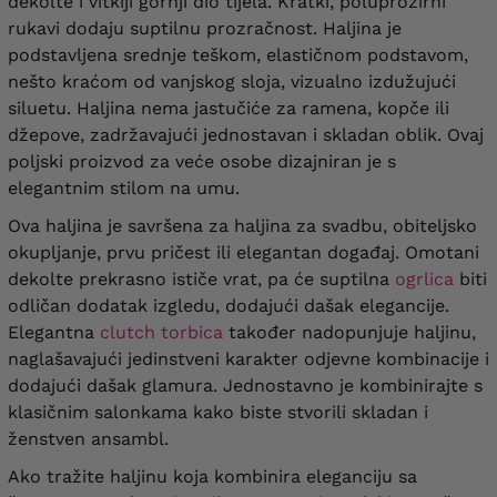
dekolte i vitkiji gornji dio tijela. Kratki, poluprozirni
rukavi dodaju suptilnu prozračnost. Haljina je
podstavljena srednje teškom, elastičnom podstavom,
nešto kraćom od vanjskog sloja, vizualno izdužujući
siluetu. Haljina nema jastučiće za ramena, kopče ili
džepove, zadržavajući jednostavan i skladan oblik. Ovaj
poljski proizvod za veće osobe dizajniran je s
elegantnim stilom na umu.
Ova haljina je savršena za haljina za svadbu, obiteljsko
okupljanje, prvu pričest ili elegantan događaj. Omotani
dekolte prekrasno ističe vrat, pa će suptilna
ogrlica
biti
odličan dodatak izgledu, dodajući dašak elegancije.
Elegantna
clutch torbica
također nadopunjuje haljinu,
naglašavajući jedinstveni karakter odjevne kombinacije i
dodajući dašak glamura. Jednostavno je kombinirajte s
klasičnim salonkama kako biste stvorili skladan i
ženstven ansambl.
Ako tražite haljinu koja kombinira eleganciju sa