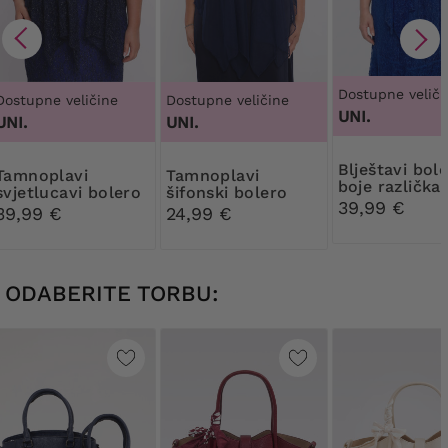
Dostupne veliči
Dostupne veličine
Dostupne veličine
UNI.
UNI.
UNI.
Blještavi bolero
plavi
Tamnoplavi
boje različka
svjetlucavi bolero
šifonski bolero
39,99 €
39,99 €
24,99 €
ODABERITE TORBU: