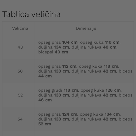
Tablica veličina
Veličina
Dimenzije
opseg prsa
104 cm
, opseg kuka
110 cm
,
48
duljina
134 cm
, duljina rukava
40 cm
,
bicepsi
40 cm
opseg prsa
112 cm
, opseg kuka
118 cm
,
50
duljina
138 cm
, duljina rukava
42 cm
, bicepsi
44 cm
opseg grudi
118 cm
, opseg kuka
126 cm
,
52
duljina
138 cm
, duljina rukava
42 cm
, bicepsi
46 cm
opseg prsa
124 cm
, opseg kuka
134 cm
,
54
duljina
138 cm
, duljina rukava
42 cm
, bicepsi
52 cm