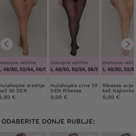
Dostupne veličine
Dostupne veličine
Dostupne veliči
48/50, 52/54, 56/58, 60/62
44/46, 48/50, 52/54, 56/58, 60/62
,
44/46, 48/50, 52/54, 56/58, 6
44/46, 48/50, 52/54,
,
44/46, 4
pke srednje
Hulahopke crne 30
Ribessa svijetlo
bež 30 DEN
DEN Ribessa
bež Najlonke
Ribessa
DEN
9,99 €
9,99 €
9,99 €
ODABERITE DONJE RUBLJE: