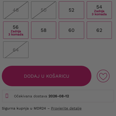
54
48
50
52
Zadnja
3 komada
56
58
60
62
Zadnja
3 komada
64
DODAJ U KOŠARICU
Očekivana dostava
2026-08-12
Sigurna kupnja u MDR24 –
Provjerite detalje