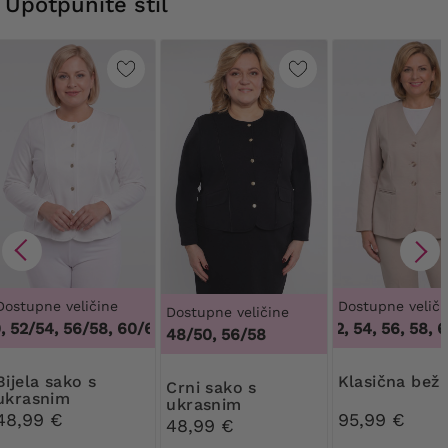
Upotpunite stil
Dostupne veličine
Dostupne veliči
Dostupne veličine
52/54, 56/58, 60/62
,
48/50, 52/54, 56/58, 60/62
50, 52, 54, 56, 58, 60
48/50, 56/58
a sako s
Klasična bež
Crni sako s
ukrasnim
ukrasnim
gumbima
48,99 €
95,99 €
gumbima
48,99 €