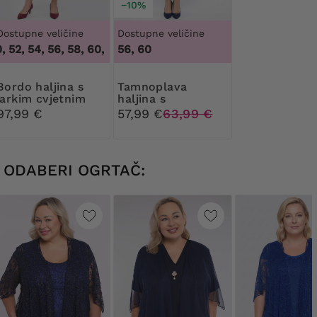
−10%
Dostupne veličine
Dostupne veličine
52, 54, 56, 58, 60, 62, 64
56, 60
,
48, 50, 52, 54, 56, 58, 60, 62, 64
haljina s
Tamnoplava
jarkim cvjetnim
haljina s
donjim dijelom
ružičastim
97,99 €
57,99 €
63,99 €
cvjetnim donjim
dijelom
ODABERI OGRTAČ: