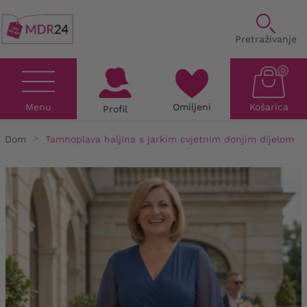
Pretraživanje
0
Menu
Omiljeni
Košarica
Profil
Dom
Tamnoplava haljina s jarkim cvjetnim donjim dijelom