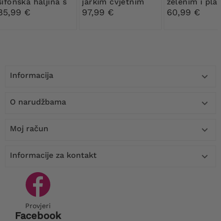
šifonska haljina s
jarkim cvjetnim
zelenim i pla
remenom
donjim dijelom
lišćem
85,99 €
97,99 €
60,99 €
Informacija

O narudžbama

Moj račun

Informacije za kontakt

Provjeri
Facebook