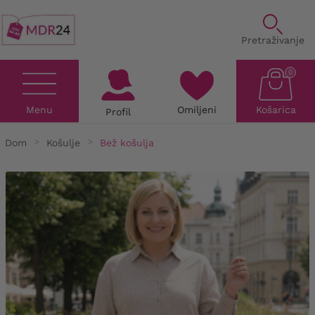
Pretraživanje
0
Menu
Omiljeni
Košarica
Profil
Dom
Košulje
Bež košulja