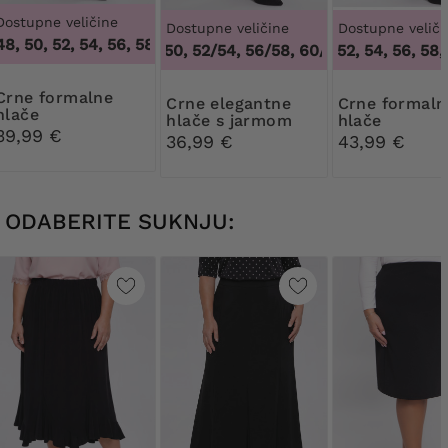
Dostupne veličine
Dostupne veličine
Dostupne veliči
8, 50, 52, 54, 56, 58, 60, 62, 64
,
46, 48, 50, 52, 54, 56, 58, 
48/50, 52/54, 56/58, 60/62
50, 52, 54, 56, 58, 
,
48/50, 52/54
formalne
Crne elegantne
Crne formalne
hlače
hlače s jarmom
hlače
39,99 €
36,99 €
43,99 €
ODABERITE SUKNJU: