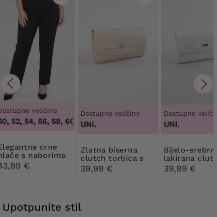
Dostupne veličine
Dostupne veličine
Dostupne veliči
0, 52, 54, 56, 58, 60, 62, 64
,
48, 50, 52, 54, 56, 58, 60, 62, 
UNI.
UNI.
tne crne
Zlatna biserna
Bijelo-srebrna
hlače s naborima
clutch torbica s
lakirana clut
43,99 €
ukrasom
torbica torbi
39,99 €
39,99 €
Upotpunite stil