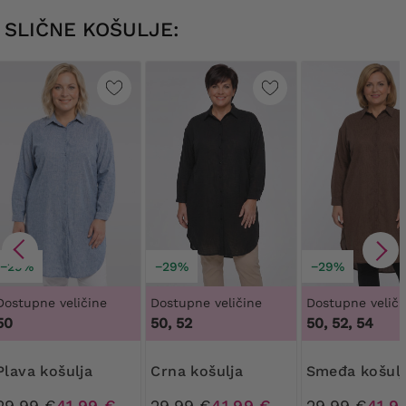
SLIČNE KOŠULJE:
−29%
−29%
−29%
Dostupne veličine
Dostupne veličine
Dostupne veliči
50
50, 52
50, 52, 54
Plava košulja
Crna košulja
Smeđa košulj
29,99 €
41,99 €
29,99 €
41,99 €
29,99 €
41,9