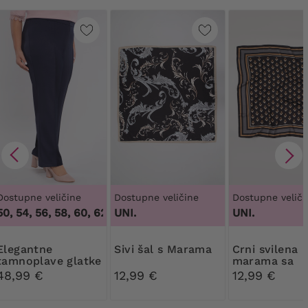
Dostupne veličine
Dostupne veličine
Dostupne veliči
0, 54, 56, 58, 60, 62, 64
UNI.
,
48, 50, 54, 56, 58, 60, 62, 64
UNI.
antne
Sivi šal s Marama
Crni svilena
tamnoplave glatke
marama sa
hlače
smeđim uzo
48,99 €
12,99 €
12,99 €