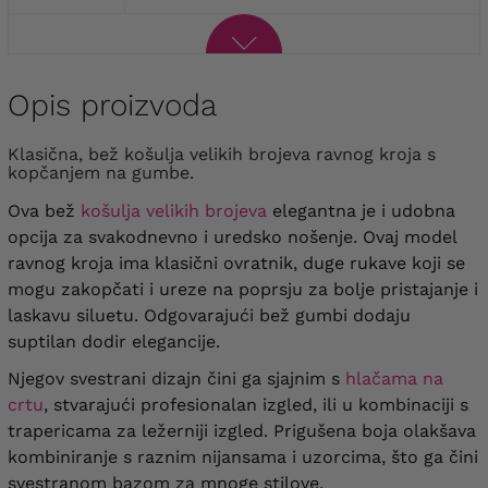
Opis proizvoda
Klasična, bež košulja velikih brojeva ravnog kroja s
kopčanjem na gumbe.
Ova bež
košulja velikih brojeva
elegantna je i udobna
opcija za svakodnevno i uredsko nošenje. Ovaj model
ravnog kroja ima klasični ovratnik, duge rukave koji se
mogu zakopčati i ureze na poprsju za bolje pristajanje i
laskavu siluetu. Odgovarajući bež gumbi dodaju
suptilan dodir elegancije.
Njegov svestrani dizajn čini ga sjajnim s
hlačama na
crtu
, stvarajući profesionalan izgled, ili u kombinaciji s
trapericama za ležerniji izgled. Prigušena boja olakšava
kombiniranje s raznim nijansama i uzorcima, što ga čini
svestranom bazom za mnoge stilove.