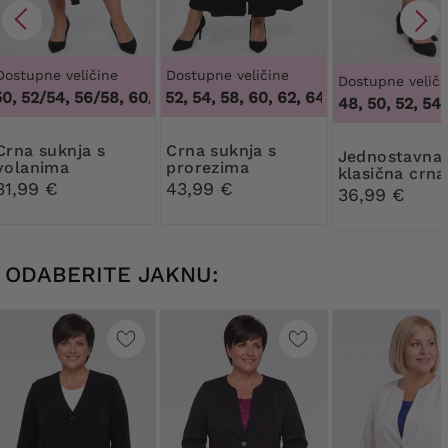
Dostupne veličine
Dostupne veličine
Dostupne veliči
, 52/54, 56/58, 60/62
50, 52, 54, 58, 60, 62, 64
,
48/50, 52/54, 56/58, 60/62
,
50, 52, 54, 58, 
46, 48, 50, 52, 54, 
suknja s
Crna suknja s
Jednostavna
volanima
prorezima
klasična crna
31,99 €
43,99 €
suknja
36,99 €
ODABERITE JAKNU: