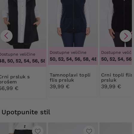
Dostupne veličine
Dostupne veliči
Dostupne veličine
48, 50, 52, 54, 56, 58
,
48, 50, 52, 54, 56, 
48, 50, 52, 54, 56, 
8, 50, 52, 54, 56, 58, 60, 62, 64
,
46, 48, 50, 52, 54, 56, 58, 
Tamnoplavi topli
Crni topli flis
prsluk s
flis prsluk
prsluk
brošem
39,99 €
39,99 €
56,99 €
Upotpunite stil