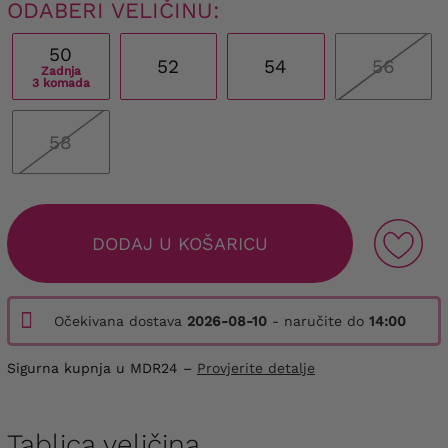
ODABERI VELIČINU:
50
52
54
56
Zadnja
3 komada
58
DODAJ U KOŠARICU
Očekivana dostava
2026-08-10
- naručite do
14:00
Sigurna kupnja u MDR24 –
Provjerite detalje
Tablica veličina