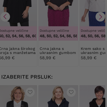
Dostupne veličine
Dostupne veličine
Dostupne veliči
0, 52, 54, 56, 58, 60, 62
46, 48, 50, 52, 54, 56, 58, 60, 62, 64
,
48, 50, 52, 54, 56, 58, 60, 62
46, 48, 50, 56, 58,
,
46, 
kna širokog
Crna jakna s
Krem sako s
kroja s manžetama
ukrasnim gumbom
ukrasnim g
56,99 €
58,99 €
58,99 €
IZABERITE PRSLUK: