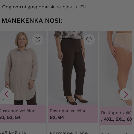
Odgovorni gospodarski subjekt u EU
MANEKENKA NOSI:
−29%
Dostupne veličine
Dostupne veličine
Dostupne veliči
50, 52, 54
62, 64
3XL, 4XL, 5XL, 6XL
Bež košulja
Formalne hlače