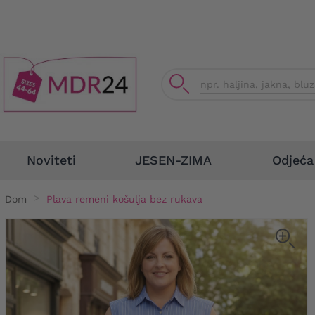
Odjeća
Noviteti
JESEN-ZIMA
Dom
Plava remeni košulja bez rukava