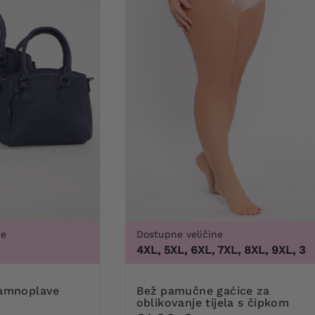
ne
Dostupne veličine
3XL, 4XL, 5XL, 6XL, 7XL, 8XL, 9XL
,
3XL, 4X
10
Bež pamučne gaćice za
oblikovanje tijela s čipkom