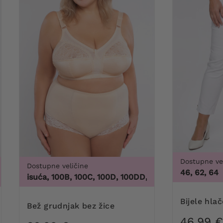
Dostupne ve
Dostupne veličine
46, 62, 64
L, 5XL, 6XL, 7XL, 8XL, 9XL
0 tisuća, 100B, 100C, 100D, 100DD, 100F, 100G, 100H, 100I, 10
Bijele hl
Bež grudnjak bez žice
46,99 €