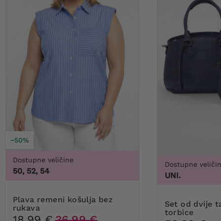
−50%
Dostupne veličine
Dostupne veliči
50, 52, 54
UNI.
Plava remeni košulja bez
Set od dvije tamnoplave
rukava
torbice
18,99 €
36,99 €