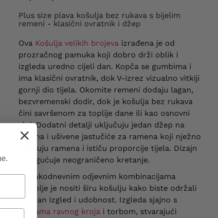
Plus size plava košulja bez rukava s bijelim
remeni - klasični ovratnik i džep
Ova
Košulja velikih brojeva
izrađena je od
prozračnog pamuka koji dobro drži oblik i
izgleda uredno cijeli dan. Kopča se gumbima i
ima klasični ovratnik, dok V-izrez vizualno vitkiji
gornji dio tijela. Okomite remeni dodaju lagan,
bezvremenski dodir, dok je košulja bez rukava
čini savršenom za toplije dane ili kao osnovni
sloj. Dodatni detalji uključuju jedan džep na
prsima i ušivene jastučiće za ramena koji nježno
oblikuju ramena i ističu proporcije tijela. Dizajn
ne.
omogućuje neograničeno kretanje.
U svakodnevnim odjevnim kombinacijama
najbolje je nositi širu košulju kako biste održali
ležeran izgled i udobnost. Izgleda sjajno s
hlačama ravnog kroja
i torbom, stvarajući