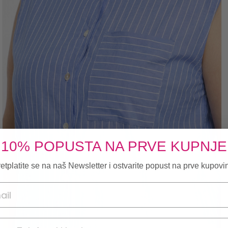
10% POPUSTA NA PRVE KUPNJE
etplatite se na naš Newsletter i ostvarite popust na prve kupovi
onski broj