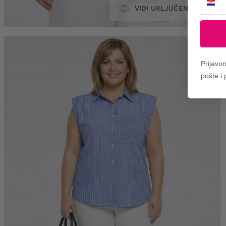
VIDI UKLJUČENO
Prijavo
pošte i