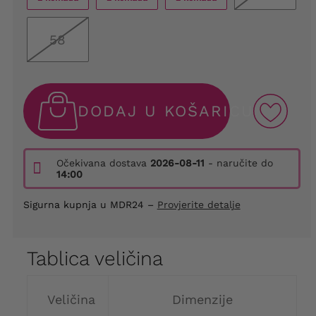
58
DODAJ U KOŠARICU
Očekivana dostava
2026-08-11
- naručite do
14:00
Sigurna kupnja u MDR24 –
Provjerite detalje
Tablica veličina
Veličina
Dimenzije