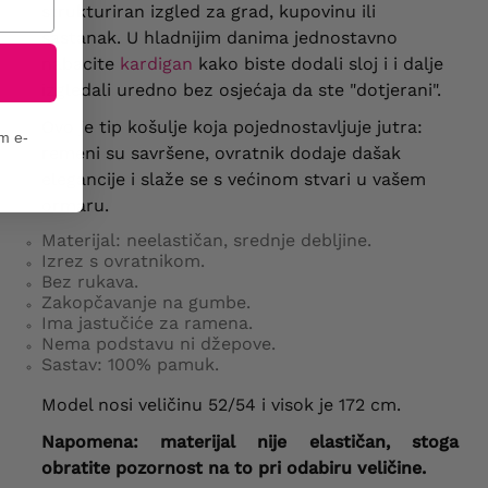
strukturiran izgled za grad, kupovinu ili
sastanak. U hladnijim danima jednostavno
nabacite
kardigan
kako biste dodali sloj i i dalje
izgledali uredno bez osjećaja da ste "dotjerani".
Ovo je tip košulje koja pojednostavljuje jutra:
em e-
remeni su savršene, ovratnik dodaje dašak
elegancije i slaže se s većinom stvari u vašem
ormaru.
Materijal: neelastičan, srednje debljine.
Izrez s ovratnikom.
Bez rukava.
Zakopčavanje na gumbe.
Ima jastučiće za ramena.
Nema podstavu ni džepove.
Sastav: 100% pamuk.
Model nosi veličinu 52/54 i visok je 172 cm.
Napomena: materijal nije elastičan, stoga
obratite pozornost na to pri odabiru veličine.