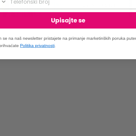
VIDI UKLJUČENO
Upisajte se
m se na naš newsletter pristajete na primanje marketinških poruka put
 prihvaćate
Politika privatnosti
.