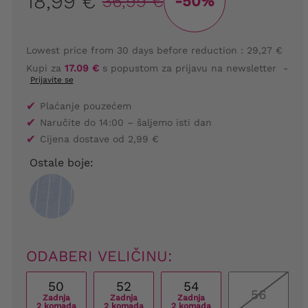
18,99 €
36,99 €
-50%
Lowest price from 30 days before reduction :
29,27 €
Kupi za
17.09 €
s popustom za prijavu na newsletter
-
Prijavite se
✔
Plaćanje pouzećem
✔
Naručite do 14:00 – šaljemo isti dan
✔
Cijena dostave od 2,99 €
Ostale boje:
ODABERI VELIČINU:
50
52
54
56
Zadnja
Zadnja
Zadnja
2 komada
2 komada
2 komada