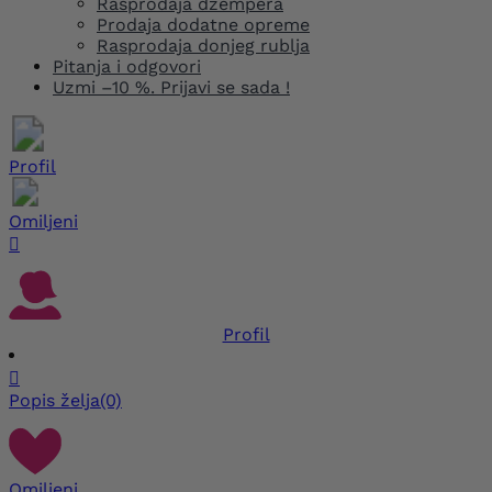
Rasprodaja džempera
Prodaja dodatne opreme
Rasprodaja donjeg rublja
Pitanja i odgovori
Uzmi –10 %. Prijavi se sada !
Profil
Omiljeni

Profil

Popis želja
(0)
Omiljeni