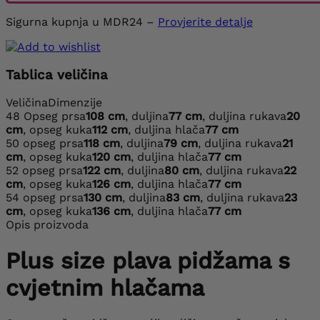
Sigurna kupnja u MDR24 –
Provjerite detalje
Tablica veličina
Veličina
Dimenzije
48
Opseg prsa
108 cm
, duljina
77 cm
, duljina rukava
20
cm
, opseg kuka
112 cm
, duljina hlača
77 cm
50
opseg prsa
118 cm
, duljina
79 cm
, duljina rukava
21
cm
, opseg kuka
120 cm
, duljina hlača
77 cm
52
opseg prsa
122 cm
, duljina
80 cm
, duljina rukava
22
cm
, opseg kuka
126 cm
, duljina hlača
77 cm
54
opseg prsa
130 cm
, duljina
83 cm
, duljina rukava
23
cm
, opseg kuka
136 cm
, duljina hlača
77 cm
Opis proizvoda
Plus size plava pidžama s
cvjetnim hlačama