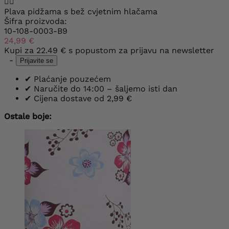


Plava pidžama s bež cvjetnim hlačama
Šifra proizvoda:
10-108-0003-B9
24,99 €
Kupi za
22.49 €
s popustom za prijavu na newsletter
-
Prijavite se
✔
Plaćanje pouzećem
✔
Naručite do 14:00 – šaljemo isti dan
✔
Cijena dostave od 2,99 €
Ostale boje: