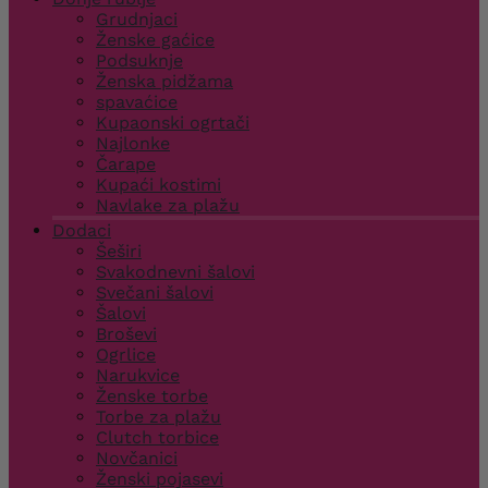
Grudnjaci
Ženske gaćice
Podsuknje
Ženska pidžama
spavaćice
Kupaonski ogrtači
Najlonke
Čarape
Kupaći kostimi
Navlake za plažu
Dodaci
Šeširi
Svakodnevni šalovi
Svečani šalovi
Šalovi
Broševi
Ogrlice
Narukvice
Ženske torbe
Torbe za plažu
Clutch torbice
Novčanici
Ženski pojasevi