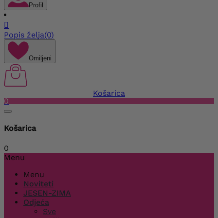
Profil

Popis želja
(0)
Omiljeni
Košarica
0
Košarica
0
Menu
Menu
Noviteti
JESEN-ZIMA
Odjeća
Sve