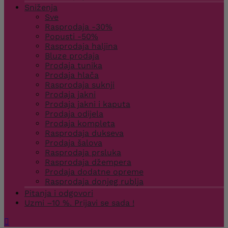
Sniženja
Sve
Rasprodaja -30%
Popusti -50%
Rasprodaja haljina
Bluze prodaja
Prodaja tunika
Prodaja hlača
Rasprodaja suknji
Prodaja jakni
Prodaja jakni i kaputa
Prodaja odijela
Prodaja kompleta
Rasprodaja dukseva
Prodaja šalova
Rasprodaja prsluka
Rasprodaja džempera
Prodaja dodatne opreme
Rasprodaja donjeg rublja
Pitanja i odgovori
Uzmi –10 %. Prijavi se sada !
