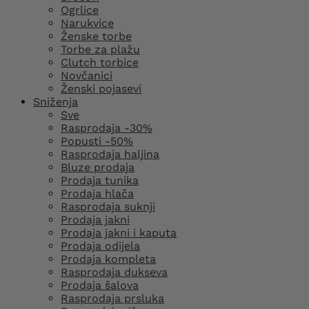
Ogrlice
Narukvice
Ženske torbe
Torbe za plažu
Clutch torbice
Novčanici
Ženski pojasevi
Sniženja
Sve
Rasprodaja -30%
Popusti -50%
Rasprodaja haljina
Bluze prodaja
Prodaja tunika
Prodaja hlača
Rasprodaja suknji
Prodaja jakni
Prodaja jakni i kaputa
Prodaja odijela
Prodaja kompleta
Rasprodaja dukseva
Prodaja šalova
Rasprodaja prsluka