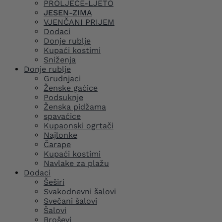
PROLJEĆE-LJETO
JESEN-ZIMA
VJENČANI PRIJEM
Dodaci
Donje rublje
Kupaći kostimi
Sniženja
Donje rublje
Grudnjaci
Ženske gaćice
Podsuknje
Ženska pidžama
spavaćice
Kupaonski ogrtači
Najlonke
Čarape
Kupaći kostimi
Navlake za plažu
Dodaci
Šeširi
Svakodnevni šalovi
Svečani šalovi
Šalovi
Broševi