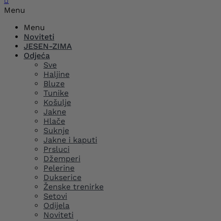

Menu
Menu
Noviteti
JESEN-ZIMA
Odjeća
Sve
Haljine
Bluze
Tunike
Košulje
Jakne
Hlače
Suknje
Jakne i kaputi
Prsluci
Džemperi
Pelerine
Dukserice
Ženske trenirke
Setovi
Odijela
Noviteti