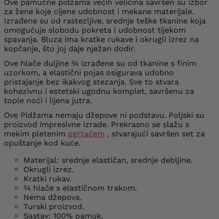
Ove pamučne pidžama većih veličina savršen su izbor
za žene koje cijene udobnost i mekane materijale.
Izrađene su od rastezljive, srednje teške tkanine koja
omogućuje slobodu pokreta i udobnost tijekom
spavanja. Bluza ima kratke rukave i okrugli izrez na
kopčanje, što joj daje nježan dodir.
Ove hlače duljine ¾ izrađene su od tkanine s finim
uzorkom, a elastični pojas osigurava udobno
pristajanje bez ikakvog stezanja. Sve to stvara
kohezivnu i estetski ugodnu komplet, savršenu za
tople noći i lijena jutra.
Ove Pidžama nemaju džepove ni podstavu. Poljski su
proizvod impresivne izrade. Prekrasno se slažu s
mekim pletenim
ogrtačem
, stvarajući savršen set za
opuštanje kod kuće.
Materijal: srednje elastičan, srednje debljine.
Okrugli izrez.
Kratki rukav.
¾ hlače s elastičnom trakom.
Nema džepova.
Turski proizvod.
Sastav: 100% pamuk.