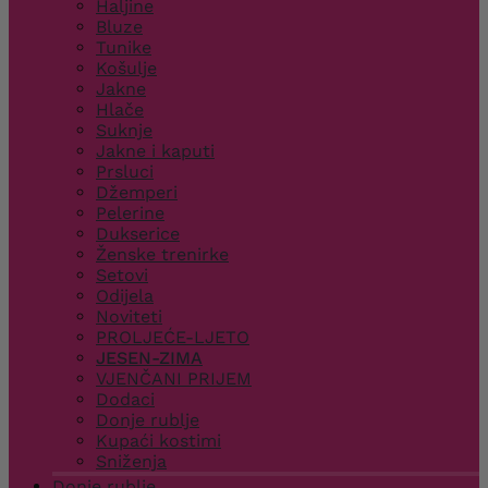
Haljine
Bluze
Tunike
Košulje
Jakne
Hlače
Suknje
Jakne i kaputi
Prsluci
Džemperi
Pelerine
Dukserice
Ženske trenirke
Setovi
Odijela
Noviteti
PROLJEĆE-LJETO
JESEN-ZIMA
VJENČANI PRIJEM
Dodaci
Donje rublje
Kupaći kostimi
Sniženja
Donje rublje