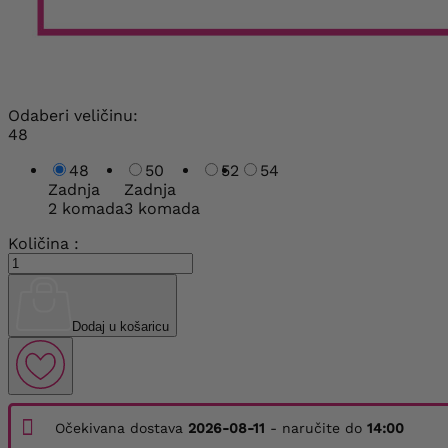
Odaberi veličinu:
48
48
50
52
54
Zadnja
Zadnja
2 komada
3 komada
Količina :
Dodaj u košaricu
Očekivana dostava
2026-08-11
- naručite do
14:00