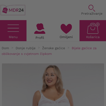
Pretraživanje
0
Menu
Omiljeni
Košarica
Profil
Dom
Donje rublje
Ženske gaćice
Bijele gaćice za
oblikovanje s cvjetnom čipkom