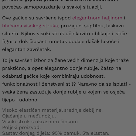
povećao samopouzdanje u svakoj situaciji.
Ove gaćice su savršene ispod
elegantnom haljinom
i
hlačama visokog struka
, pružajući suptilnu, laskavu
siluetu. Njihov visoki struk učinkovito oblikuje i ističe
figuru, dok čipkasti umetak dodaje dašak lakoće i
elegantan završetak.
To je savršen izbor za žene većih dimenzija koje traže
praktično, a opet elegantno donje rublje. Zašto ne
odabrati gaćice koje kombiniraju udobnost,
funkcionalnost i ženstveni stil? Naravno da se isplati -
svaka žena zaslužuje donje rublje u kojem se osjeća
lijepo i udobno.
Visoko elastičan materijal srednje debljine.
Ojačanje u međunožju.
Visoki struk s ukrasnom čipkom.
Poljski proizvod.
Sastav donjeg dijela: 95% pamuk, 5% elastan.