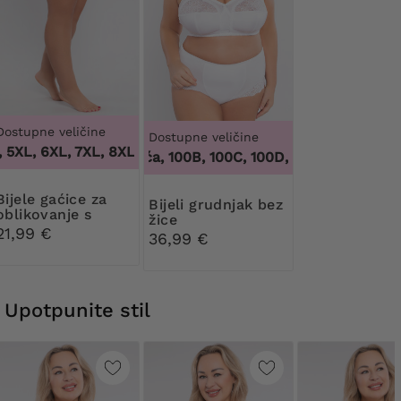
Dostupne veličine
Dostupne veličine
 5XL, 6XL, 7XL, 8XL, 9XL
,
3XL, 4XL, 5XL, 6XL, 7XL, 8XL, 9X
100 tisuća, 100B, 100C, 100D, 100DD, 100F, 100G
gaćice za
Bijeli grudnjak bez
oblikovanje s
žice
cvjetnom čipkom
21,99 €
36,99 €
Upotpunite stil