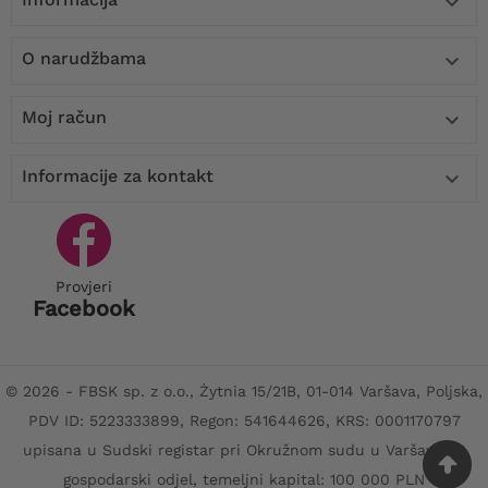

O narudžbama

Moj račun

Informacije za kontakt

Provjeri
Facebook
© 2026 - FBSK sp. z o.o., Żytnia 15/21B, 01-014 Varšava, Poljska,
PDV ID: 5223333899, Regon: 541644626, KRS: 0001170797
upisana u Sudski registar pri Okružnom sudu u Varšavi, XII
gospodarski odjel, temeljni kapital: 100 000 PLN