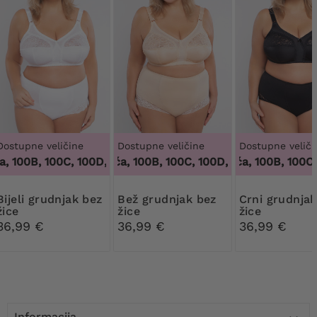
Dostupne veličine
Dostupne veličine
Dostupne veliči
, 100B, 100C, 100D, 100DD, 100F, 100G, 100H, 100I, 100J, 105B
100 tisuća, 100B, 100C, 100D, 100DD, 100F, 100G
100 tisuća, 100B, 100C, 
rudnjak bez
Bež grudnjak bez
Crni grudnjak bez
žice
žice
žice
36,99 €
36,99 €
36,99 €
Informacija