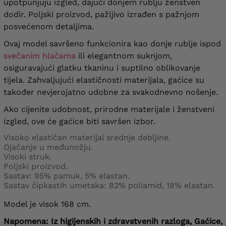
upotpunjuju izgled, dajući donjem rublju ženstven
dodir. Poljski proizvod, pažljivo izrađen s pažnjom
posvećenom detaljima.
Ovaj model savršeno funkcionira kao donje rublje ispod
svečanim hlačama
ili elegantnom suknjom,
osiguravajući glatku tkaninu i suptilno oblikovanje
tijela. Zahvaljujući elastičnosti materijala, gaćice su
također nevjerojatno udobne za svakodnevno nošenje.
Ako cijenite udobnost, prirodne materijale i ženstveni
izgled, ove će gaćice biti savršen izbor.
Visoko elastičan materijal srednje debljine.
Ojačanje u međunožju.
Visoki struk.
Poljski proizvod.
Sastav: 95% pamuk, 5% elastan.
Sastav čipkastih umetaka: 82% poliamid, 18% elastan.
Model je visok 168 cm.
Napomena:
Iz higijenskih i zdravstvenih razloga, Gaćice,