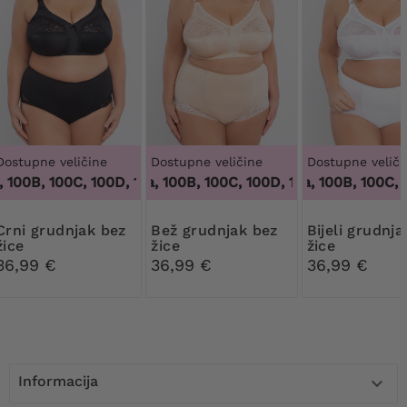
Dostupne veličine
Dostupne veličine
Dostupne veliči
 100B, 100C, 100D, 100DD, 100F, 100G, 100H, 100I, 100J, 105B,
100 tisuća, 100B, 100C, 100D, 100DD, 100F, 100G, 
100 tisuća, 100B, 100C, 1
udnjak bez
Bež grudnjak bez
Bijeli grudnjak bez
žice
žice
žice
36,99 €
36,99 €
36,99 €
Informacija
