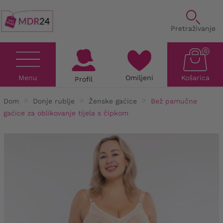
Pretraživanje
0
Menu
Omiljeni
Košarica
Profil
Dom
Donje rublje
Ženske gaćice
Bež pamučne
gaćice za oblikovanje tijela s čipkom