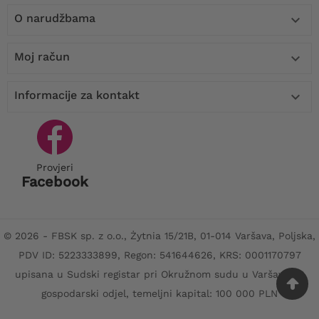
O narudžbama

Moj račun

Informacije za kontakt

Provjeri
Facebook
© 2026 - FBSK sp. z o.o., Żytnia 15/21B, 01-014 Varšava, Poljska,
PDV ID: 5223333899, Regon: 541644626, KRS: 0001170797
upisana u Sudski registar pri Okružnom sudu u Varšavi, XII
gospodarski odjel, temeljni kapital: 100 000 PLN