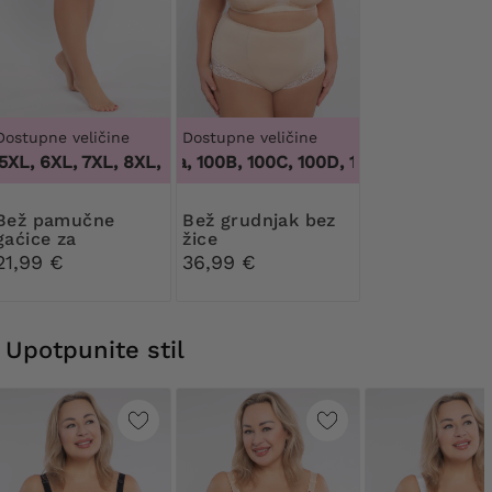
Dostupne veličine
Dostupne veličine
5XL, 6XL, 7XL, 8XL, 9XL
100 tisuća, 100B, 100C, 100D, 100DD, 100F, 100G, 
,
3XL, 4XL, 5XL, 6XL, 7XL, 8XL, 9XL
pamučne
Bež grudnjak bez
gaćice za
žice
oblikovanje tijela s
21,99 €
36,99 €
čipkom
Upotpunite stil