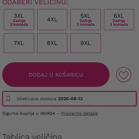
ODABERI VELIČINU:
3XL
5XL
6XL
4XL
Zadnja
Zadnja
Zadnja
3 komada
3 komada
3 komada
7XL
8XL
9XL
DODAJ U KOŠARICU
Očekivana dostava
2026-08-12
Sigurna kupnja u MDR24 –
Provjerite detalje
Tablica veličina