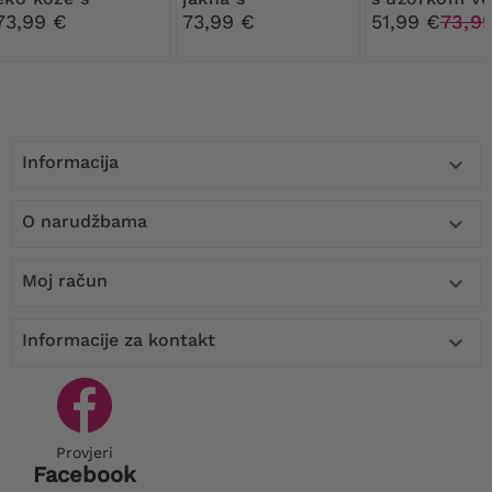
kapuljačom
kapuljačom
na kapuljači
73,99 €
73,99 €
51,99 €
73,9
Informacija

O narudžbama

Moj račun

Informacije za kontakt

Provjeri
Facebook