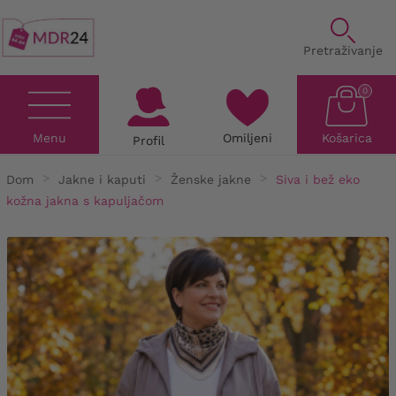
Pretraživanje
0
Menu
Omiljeni
Košarica
Profil
Dom
Jakne i kaputi
Ženske jakne
Siva i bež eko
kožna jakna s kapuljačom