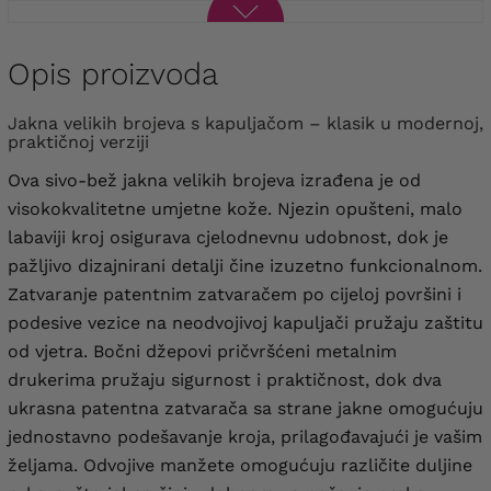
Opis proizvoda
Jakna velikih brojeva s kapuljačom – klasik u modernoj,
praktičnoj verziji
Ova sivo-bež jakna velikih brojeva izrađena je od
visokokvalitetne umjetne kože. Njezin opušteni, malo
labaviji kroj osigurava cjelodnevnu udobnost, dok je
pažljivo dizajnirani detalji čine izuzetno funkcionalnom.
Zatvaranje patentnim zatvaračem po cijeloj površini i
podesive vezice na neodvojivoj kapuljači pružaju zaštitu
od vjetra. Bočni džepovi pričvršćeni metalnim
drukerima pružaju sigurnost i praktičnost, dok dva
ukrasna patentna zatvarača sa strane jakne omogućuju
jednostavno podešavanje kroja, prilagođavajući je vašim
željama. Odvojive manžete omogućuju različite duljine