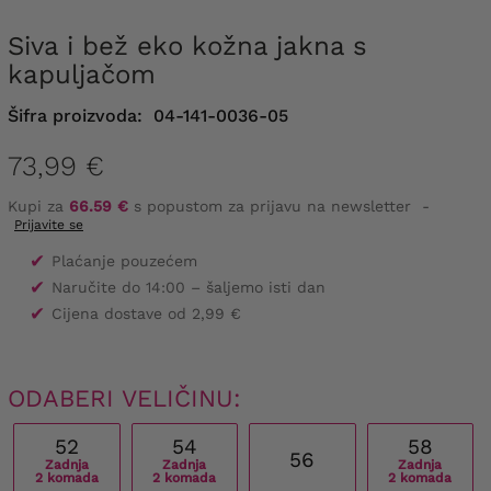
Siva i bež eko kožna jakna s
kapuljačom
Šifra proizvoda:
04-141-0036-05
73,99 €
Kupi za
66.59 €
s popustom za prijavu na newsletter
-
Prijavite se
✔
Plaćanje pouzećem
✔
Naručite do 14:00 – šaljemo isti dan
✔
Cijena dostave od 2,99 €
ODABERI VELIČINU:
52
54
58
56
Zadnja
Zadnja
Zadnja
2 komada
2 komada
2 komada