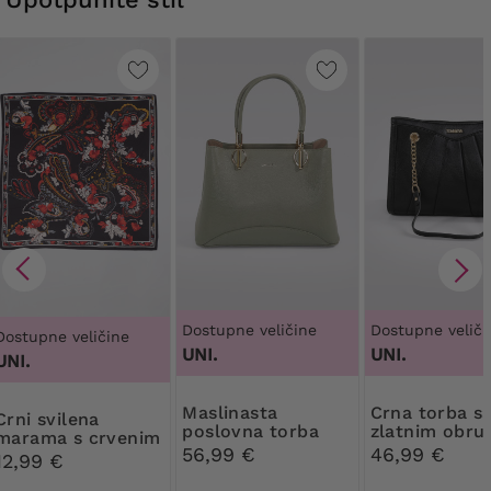
Dostupne veličine
Dostupne veliči
Dostupne veličine
UNI.
UNI.
UNI.
Maslinasta
Crna torba sa
svilena
poslovna torba
zlatnim obr
marama s crvenim
56,99 €
46,99 €
uzorcima
12,99 €