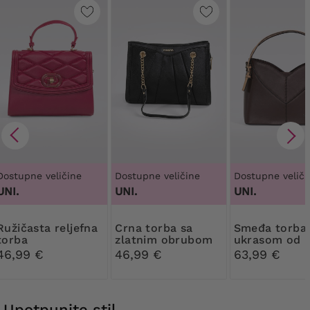
Dostupne veličine
Dostupne veličine
Dostupne veliči
UNI.
UNI.
UNI.
ta reljefna
Crna torba sa
Smeđa torba s
torba
zlatnim obrubom
ukrasom od
devine boje
46,99 €
46,99 €
63,99 €
Upotpunite stil