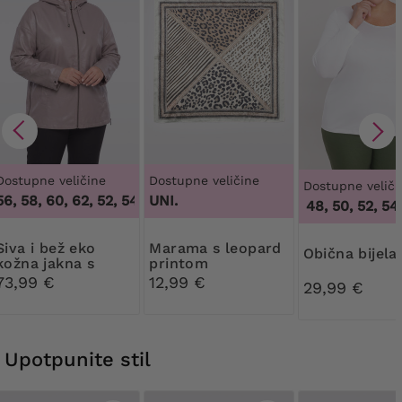
Dostupne veličine
Dostupne veličine
Dostupne veliči
6, 58, 60, 62
,
52, 54, 56, 58, 60, 62
UNI.
44, 46, 48, 50, 52, 54, 
 bež eko
Marama s leopard
Obična bijela
kožna jakna s
printom
kapuljačom
73,99 €
12,99 €
29,99 €
Upotpunite stil