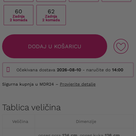
60
62
Zadnja
Zadnja
2 komada
2 komada
DODAJ U KOŠARICU
Očekivana dostava
2026-08-10
- naručite do
14:00
Sigurna kupnja u MDR24 –
Provjerite detalje
Tablica veličina
Veličina
Dimenzije
opseg prsa
124 cm
, opseg kuka
126 cm
,