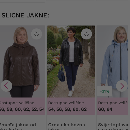
SLICNE JAKNE:
−31%
Dostupne veličine
Dostupne veličine
Dostupne veliči
6, 58, 60, 62
,
52, 54, 56, 58, 60, 62
54, 56, 58, 60, 62
60, 64
jakna od
Crna eko kožna
Svijetloplava jakna
eko kože s
jakna s
s uzorkom ve