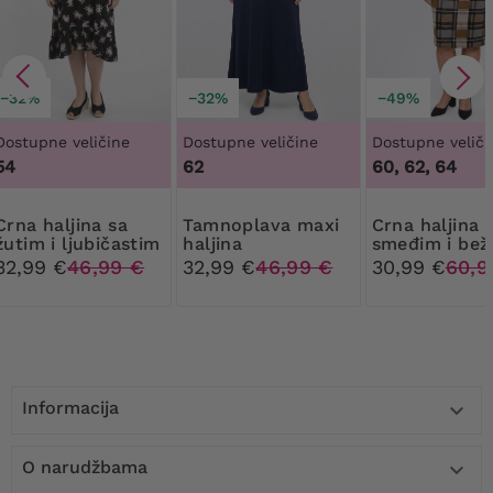
−32%
−32%
−49%
Dostupne veličine
Dostupne veličine
Dostupne veliči
54
62
60, 62, 64
aljina sa
Tamnoplava maxi
Crna haljina sa
žutim i ljubičastim
haljina
smeđim i bež
cvijećem
kariranim uz
32,99 €
46,99 €
32,99 €
46,99 €
30,99 €
60,9
Informacija

O narudžbama
