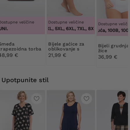
Dostupne veličine
Dostupne veličine
Dostupne veliči
UNI.
3XL, 4XL, 5XL, 6XL, 7XL, 8XL, 9XL
,
3XL, 4XL,
100 tisuća, 100B, 100C,
eđa
Bijele gaćice za
Bijeli grudnjak bez
trapezoidna torba
oblikovanje s
žice
sa šalom
cvjetnom čipkom
48,99 €
21,99 €
36,99 €
Upotpunite stil