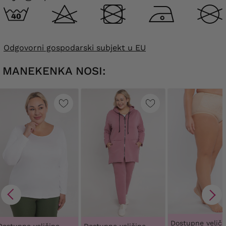
Odgovorni gospodarski subjekt u EU
MANEKENKA NOSI:
Dostupne veliči
Dostupne veličine
Dostupne veličine