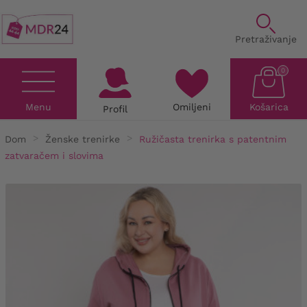
Pretraživanje
0
Menu
Omiljeni
Košarica
Profil
Dom
Ženske trenirke
Ružičasta trenirka s patentnim
zatvaračem i slovima