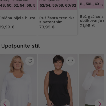
3XL, 4XL, 5XL, 6XL, 7
48, 50, 52, 54, 56, 58, 60, 62, 64
48/50, 52/54, 56/58, 60/62
,
44, 46, 48, 50, 52, 54, 56,
,
48/50, 52/54, 5
Bež gaćice za
Obična bijela bluza
Ružičasta trenirka
oblikovanje s
s patentnim
cvjetnom či
21,99 €
zatvaračem i
29,99 €
73,99 €
slovima
Upotpunite stil