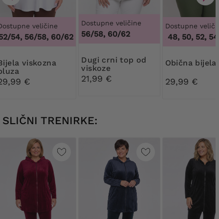
Dostupne veličine
Dostupne veličine
Dostupne veliči
56/58, 60/62
2/54, 56/58, 60/62
,
48/50, 52/54, 56/58, 60/62
44, 46, 48, 50, 52, 54,
Dugi crni top od
 viskozna
Obična bijela
viskoze
bluza
21,99 €
29,99 €
29,99 €
SLIČNI TRENIRKE: