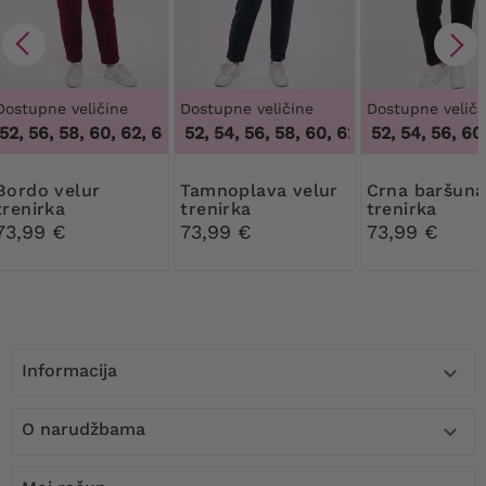
Dostupne veličine
Dostupne veličine
Dostupne veliči
52, 56, 58, 60, 62, 64
48, 50, 52, 54, 56, 58, 60, 62
,
48, 50, 52, 56, 58, 60, 62, 64
48, 50, 52, 54, 56, 60,
,
48, 50, 52, 54, 
o velur
Tamnoplava velur
Crna baršunasta
trenirka
trenirka
trenirka
73,99 €
73,99 €
73,99 €
Informacija

O narudžbama
