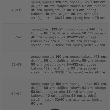
opseg poprsja
128 cm
, opseg kukova
132 cm
,
duljina
88 cm
, duljina rukava
57 cm
, biceps
48/50
46 cm
, opseg struka
80-118 cm
, opseg
kukova
118 cm
, Duljina
96 cm
, prednji i
stražnji struk
30/38 cm
, opseg bedra
70 cm
opseg grudi
132 cm
, opseg kukova
140 cm
,
Duljina
88 cm
, dužina rukava
58 cm
, biceps
52/54
48 cm
, opseg struka
82-122 cm
, opseg
kukova
122 cm
, Duljina
99 cm
, Prednji i
stražnji struk
32/38 cm
, opseg bedra
72 cm
opseg poprsja
140 cm
, opseg kukova
148 cm
,
duljina
88 cm
, duljina rukava
58 cm
, biceps
56/58
50 cm
, opseg struka
84-132 cm
, opseg
kukova
132 cm
, Duljina
99 cm
, prednji i
stražnji struk
32/38 cm
, opseg bedra
74 cm
opseg poprsja
156 cm
, opseg kukova
164 cm
,
duljina
88 cm
, duljina rukava
62 cm
, biceps
52 cm
, opseg struka
86-140 cm
, opseg
60/62
kukova
140 cm
, duljina
99 cm
, prednji i
stražnji struk
32/40 cm
, oslonac za bedra
80 cm